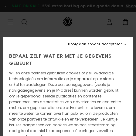
Ga
SALE ON SALE
25% extra korting op alle goede deals
Shop
naar
Productinformatie
Doorgaan zonder accepteren
BEPAAL ZELF WAT ER MET JE GEGEVENS
GEBEURT
Wij en onze partners gebruiken cookies of gelijkwaardige
technologieën om informatie op je apparaat op te slaan
en/of te raadplegen. Deze persoonsgegevens (zoals je
navigatiegegevens en je IP-adres) kunnen worden gebruikt
om je gepersonaliseerde publicaties en content te
presenteren; om de prestaties van advertenties en content te
meten; om gepersonaliseerde advertenties te leveren; om
meer te weten te komen over hun publiek; om de producten
van onze partners te ontwikkelen en te verbeteren. Je kunt je
keuzes aanpassen om cookies waarvoor je toestemming
nodig is al dan niet te accepteren, of je ertegen verzetten