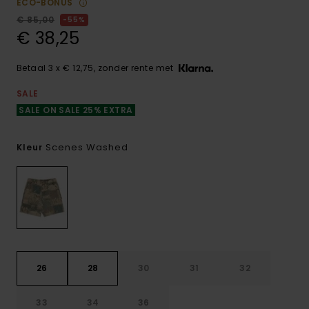
ECO-BONUS
€ 85,00
55%
€ 38,25
Betaal 3 x € 12,75, zonder rente met
SALE
SALE ON SALE 25% EXTRA
Scenes Washed
Kleur
26
28
30
31
32
33
34
36