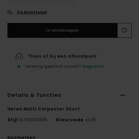
Zie Maattabel
In winkelwagen
Thuis of bij een afhaalpunt
Levering gepland vanaf
11 augustus
Details & functies
Heren Multi Carpenter Short
Stijl
ELYDS00109
Kleurcode
crz6
Kenmerken