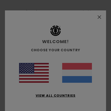
Conscious by Nature:
GRS gerecycled katoen
Gerecyclede stof:
Katoen en gerecyclede
katoenmix
Stof:
Denimstof [13 oz./368g.]
Fit:
Big fit
WELCOME!
taille:
Vaste tailleband
Kruis:
regular
CHOOSE YOUR COUNTRY
Vorm pijp:
Wijd
Zijlengte:
51 cm, halflang
Opening onderaan de pijp:
32cm/12.6"
All-over print
Zijnaadzakken met verborgen muntenvakjes
Verstevigde kniepanden
Hamerlus
VIEW ALL COUNTRIES
Zak voor accessoires
Double Icon-etiket met versleten look aan de
achterkant