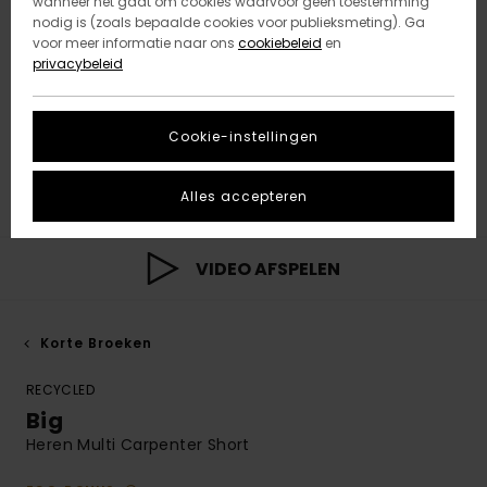
wanneer het gaat om cookies waarvoor geen toestemming
nodig is (zoals bepaalde cookies voor publieksmeting). Ga
voor meer informatie naar ons
cookiebeleid
en
privacybeleid
Cookie-instellingen
Alles accepteren
VIDEO AFSPELEN
Korte Broeken
RECYCLED
Big
Heren Multi Carpenter Short