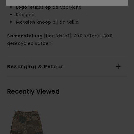
Logo-etiket op de voorkant
Ritsgulp
Metalen knoop bij de taille
Samenstelling
[Hoofdstof] 70% katoen, 30%
gerecycled katoen
Bezorging & Retour
Recently Viewed