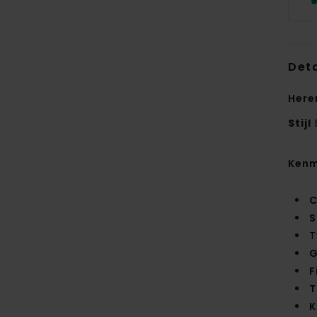
Deta
Here
Stijl
Kenm
C
S
T
G
F
T
K