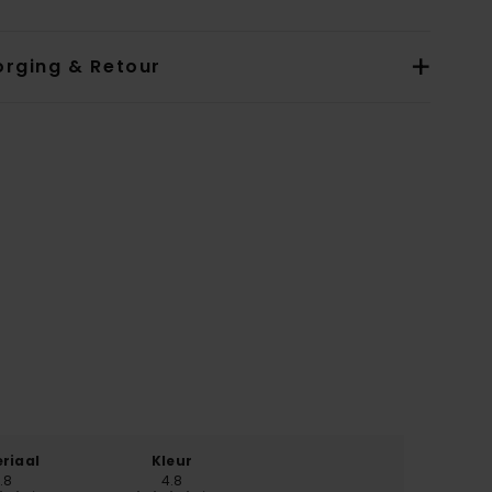
orging & Retour
riaal
Kleur
.8
4.8