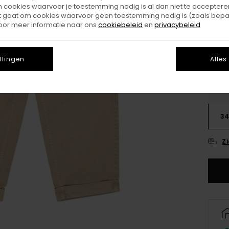
ookies waarvoor je toestemming nodig is al dan niet te accepteren
Kleu
t gaat om cookies waarvoor geen toestemming nodig is (zoals bepa
oor meer informatie naar ons
cookiebeleid
en
privacybeleid
llingen
Alles
26
3
Z