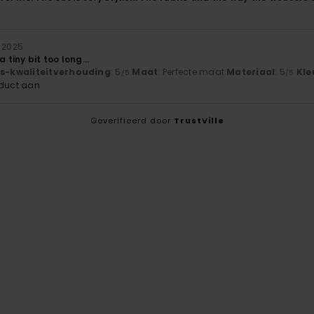
r 2025
a tiny bit too long…
js-kwaliteitverhouding
: 5
Maat
: Perfecte maat
Materiaal
: 5
Kle
/5
/5
oduct aan
Geverifieerd door
TrustVille