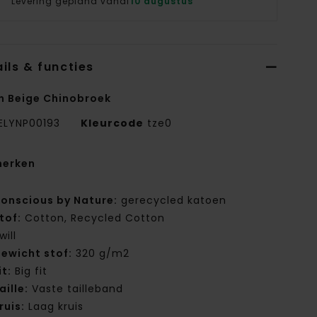
Levering gepland vanaf
10 augustus
ils & functies
n Beige Chinobroek
ELYNP00193
Kleurcode
tze0
erken
onscious by Nature:
gerecycled katoen
tof:
Cotton, Recycled Cotton
will
ewicht stof:
320 g/m2
it:
Big fit
aille:
Vaste tailleband
ruis:
Laag kruis