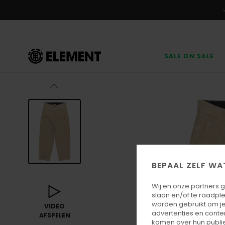
Ga
naar
Productinformatie
SALE ON SALE
BEPAAL ZELF WA
Wij en onze partners 
slaan en/of te raadpl
worden gebruikt om je
VIDEO
advertenties en conte
AFSPELEN
komen over hun publie