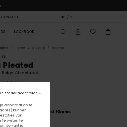
u
& CONTACT
CADEAUKAART
NLD / NL
STORELOCATOR
RDS
LOOKBOOK
agina
Heren
Kleding
Broeken
LED
g Pleated
 Beige Chinobroek
(5 Reviews)
BONUS
an zonder accepteren
90,00
 je apparaat op te
-adres) kunnen
 3 x € 30,00, zonder rente met
estaties van
 te weten te
n. Je kunt je