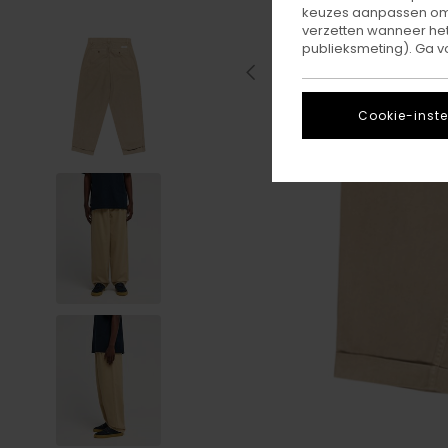
keuzes aanpassen om c
verzetten wanneer he
publieksmeting). Ga v
Cookie-inste