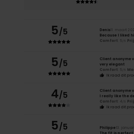
5
/5
Denis
11. maart 20
Because I liked h
Comfort
: 5
Pri
/5
5
Client anonyme v
/5
very elegant
Comfort
: 5
Ma
/5
Ik raad dit pr
4
Client anonyme v
/5
I really like the d
Comfort
: 4
Pri
/5
Ik raad dit pr
5
/5
Philippe
13. januar
The fit is perfec