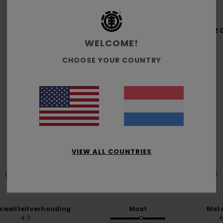
Bez
WELCOME!
CHOOSE YOUR COUNTRY
Gemiddelde score
4.6
/5
VIEW ALL COUNTRIES
gebaseerd op
5 geverifieerde beoordelingen
sinds oktober 2025
60% van onze klanten bevelen dit product aan
-kwaliteitverhouding
Maat
Mate
4.3
4