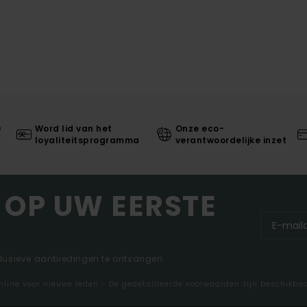
0
Word lid van het
Onze eco-
loyaliteitsprogramma
verantwoordelijke inzet
 OP UW EERSTE
clusieve aanbiedingen te ontvangen.
nline voor nieuwe leden - De gedetailleerde voorwaarden zijn beschikba