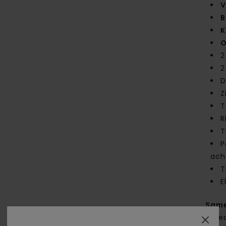
V
B
K
O
2
2
D
Z
T
R
T
P
ach
T
E
Same
gere