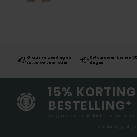
Gratis verzending en
Retourneren binnen 3
retouren voor leden
dagen
15% KORTING
BESTELLING*
Meld je aan om al het laatste nieuws en ex
(*) Aanbieding geldig o