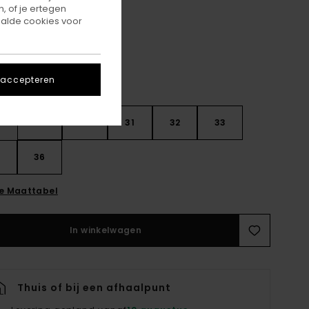
, of je ertegen
Humus
r
alde cookies voor
 accepteren
28
30
31
32
33
4
36
ie Maattabel
In winkelwagen
Thuis of bij een afhaalpunt