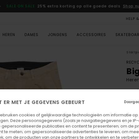
SALE ON SALE
25% extra korting op alle goede deals
Shop n
HELP 
HEREN
DAMES
JONGENS
ACCESSOIRES
SKATEBOA
Startp
RECYC
Bi
Heren
4.6
ECO-
T ER MET JE GEGEVENS GEBEURT
Doorga
€ 
gebruiken cookies of gelijkwaardige technologieën om informatie op
egen. Deze persoonsgegevens (zoals je navigatiegegevens en je IP
Betaal
 gepersonaliseerde publicaties en content te presenteren; om de pr
nt te meten; om gepersonaliseerde advertenties te leveren; om meer
k; om de producten van onze partners te ontwikkelen en te verbetere