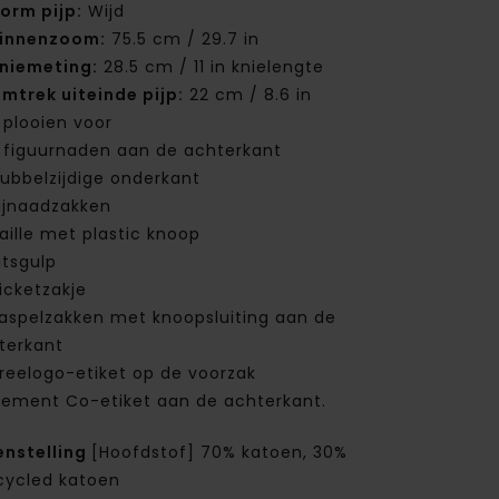
orm pijp:
Wijd
innenzoom:
75.5 cm / 29.7 in
niemeting:
28.5 cm / 11 in knielengte
mtrek uiteinde pijp:
22 cm / 8.6 in
 plooien voor
 figuurnaden aan de achterkant
ubbelzijdige onderkant
ijnaadzakken
aille met plastic knoop
itsgulp
icketzakje
aspelzakken met knoopsluiting aan de
terkant
reelogo-etiket op de voorzak
lement Co-etiket aan de achterkant.
nstelling
[Hoofdstof] 70% katoen, 30%
cycled katoen