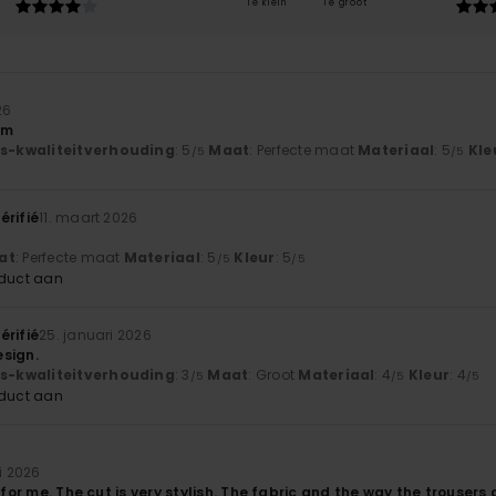
Te klein
Te groot
26
im
js-kwaliteitverhouding
: 5
Maat
: Perfecte maat
Materiaal
: 5
Kle
/5
/5
érifié
11. maart 2026
at
: Perfecte maat
Materiaal
: 5
Kleur
: 5
/5
/5
oduct aan
érifié
25. januari 2026
esign.
js-kwaliteitverhouding
: 3
Maat
: Groot
Materiaal
: 4
Kleur
: 4
/5
/5
/5
oduct aan
i 2026
t for me. The cut is very stylish. The fabric and the way the trousers