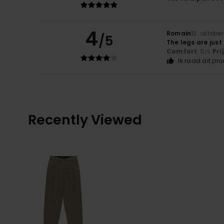
4
Romain
12. oktobe
/5
The legs are just 
Comfort
: 5
Pri
/5
Ik raad dit pr
Recently Viewed