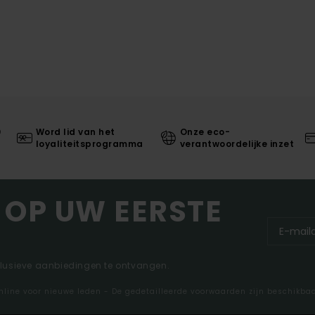
0
Word lid van het
Onze eco-
loyaliteitsprogramma
verantwoordelijke inzet
 OP UW EERSTE
clusieve aanbiedingen te ontvangen.
nline voor nieuwe leden - De gedetailleerde voorwaarden zijn beschikba