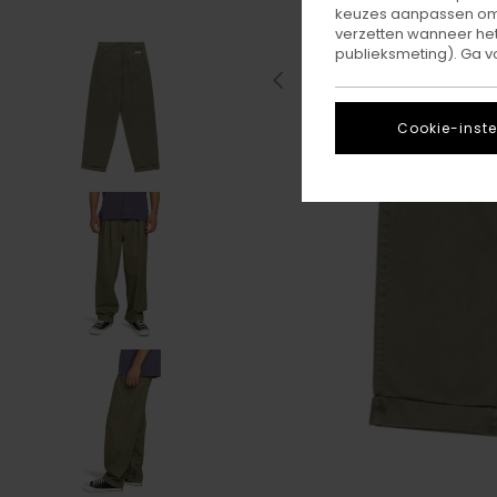
keuzes aanpassen om c
verzetten wanneer he
publieksmeting). Ga v
Cookie-inste