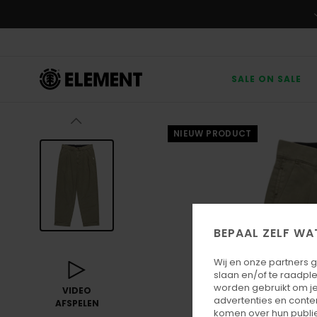
Ga
naar
Productinformatie
SALE ON SALE
NIEUW PRODUCT
BEPAAL ZELF WA
Wij en onze partners 
slaan en/of te raadpl
worden gebruikt om je
VIDEO
advertenties en conte
AFSPELEN
komen over hun publie