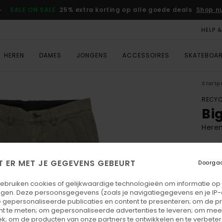
SALE ON SALE
25% extra korting op alle goede deals
Shop n
HELP 
HEREN
DAMES
JONGENS
ACCESSOIRES
SKATEBOA
Startp
RECYC
Bi
Here
4.6
ECO-
T ER MET JE GEGEVENS GEBEURT
Doorga
€ 
gebruiken cookies of gelijkwaardige technologieën om informatie op
egen. Deze persoonsgegevens (zoals je navigatiegegevens en je IP
Betaal
 gepersonaliseerde publicaties en content te presenteren; om de pr
nt te meten; om gepersonaliseerde advertenties te leveren; om meer
k; om de producten van onze partners te ontwikkelen en te verbetere