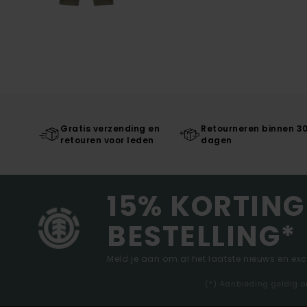
Gratis verzending en
Retourneren binnen 3
retouren voor leden
dagen
15% KORTING
BESTELLING*
Meld je aan om al het laatste nieuws en ex
(*) Aanbieding geldig o