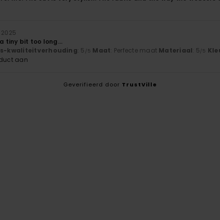
r 2025
a tiny bit too long…
js-kwaliteitverhouding
: 5
Maat
: Perfecte maat
Materiaal
: 5
Kle
/5
/5
oduct aan
Geverifieerd door
TrustVille