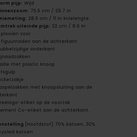
orm pijp:
Wijd
innenzoom:
75.5 cm / 29.7 in
niemeting:
28.5 cm / 11 in knielengte
mtrek uiteinde pijp:
22 cm / 8.6 in
 plooien voor
 figuurnaden aan de achterkant
ubbelzijdige onderkant
ijnaadzakken
aille met plastic knoop
itsgulp
icketzakje
aspelzakken met knoopsluiting aan de
terkant
reelogo-etiket op de voorzak
lement Co-etiket aan de achterkant.
nstelling
[Hoofdstof] 70% katoen, 30%
cycled katoen