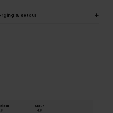
orging & Retour
riaal
Kleur
.8
4.8