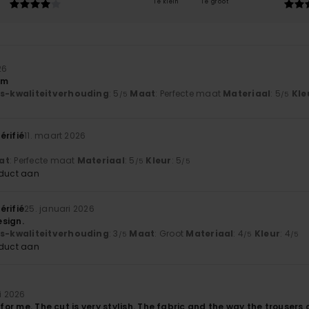
Te klein
Te groot
26
im
js-kwaliteitverhouding
: 5
Maat
: Perfecte maat
Materiaal
: 5
Kle
/5
/5
érifié
11. maart 2026
at
: Perfecte maat
Materiaal
: 5
Kleur
: 5
/5
/5
oduct aan
érifié
25. januari 2026
esign.
js-kwaliteitverhouding
: 3
Maat
: Groot
Materiaal
: 4
Kleur
: 4
/5
/5
/5
oduct aan
i 2026
t for me. The cut is very stylish. The fabric and the way the trousers