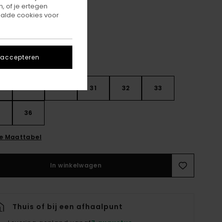
, of je ertegen
Kalamata
r
alde cookies voor
 accepteren
28
30
31
32
33
4
36
ie Maattabel
In winkelwagen
Thuis of bij een afhaalpunt