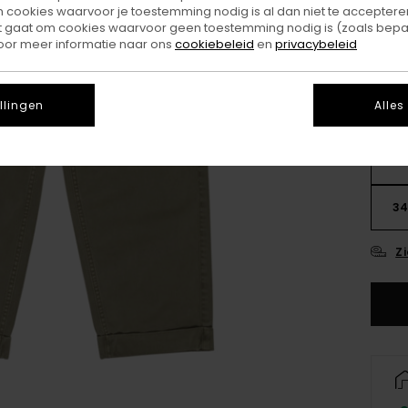
ookies waarvoor je toestemming nodig is al dan niet te accepteren
Kleu
t gaat om cookies waarvoor geen toestemming nodig is (zoals bepa
oor meer informatie naar ons
cookiebeleid
en
privacybeleid
llingen
Alles
26
3
Z