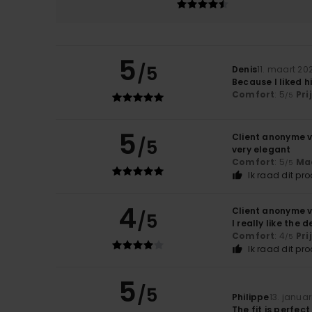
5
/5
Denis
11. maart 20
Because I liked h
Comfort
: 5
Pri
/5
5
Client anonyme v
/5
very elegant
Comfort
: 5
Ma
/5
Ik raad dit pr
4
Client anonyme v
/5
I really like the d
Comfort
: 4
Pri
/5
Ik raad dit pr
5
/5
Philippe
13. januar
The fit is perfec