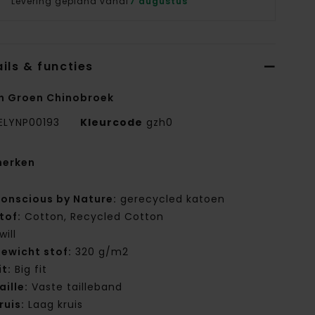
Levering gepland vanaf
7 augustus
ils & functies
n Groen Chinobroek
ELYNP00193
Kleurcode
gzh0
erken
onscious by Nature:
gerecycled katoen
tof:
Cotton, Recycled Cotton
will
ewicht stof:
320 g/m2
it:
Big fit
aille:
Vaste tailleband
ruis:
Laag kruis