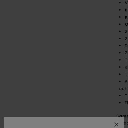
V
B
K
O
2
2
D
Z
T
R
T
P
ach
T
E
Same
gere