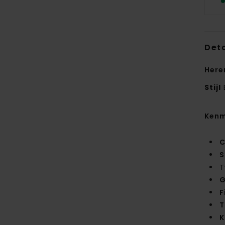
Deta
Here
Stijl
Kenm
C
S
T
G
F
T
K