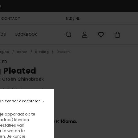
u
& CONTACT
CADEAUKAART
NLD / NL
STORELOCATOR
RDS
LOOKBOOK
agina
Heren
Kleding
Broeken
LED
g Pleated
n Groen Chinobroek
(5 Reviews)
BONUS
an zonder accepteren
90,00
 je apparaat op te
-adres) kunnen
 3 x € 30,00, zonder rente met
estaties van
 te weten te
n. Je kunt je