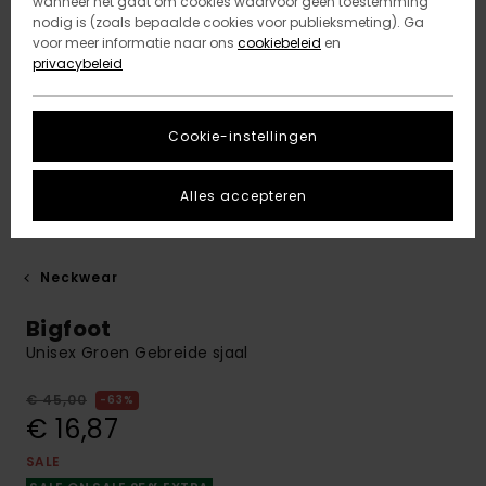
wanneer het gaat om cookies waarvoor geen toestemming
nodig is (zoals bepaalde cookies voor publieksmeting). Ga
voor meer informatie naar ons
cookiebeleid
en
privacybeleid
Cookie-instellingen
Alles accepteren
Neckwear
Bigfoot
Unisex Groen Gebreide sjaal
€ 45,00
63%
€ 16,87
SALE