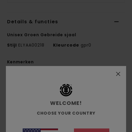
Details & functies
Unisex Groen Gebreide sjaal
Stijl
ELYAA00218
Kleurcode
gpr0
Kenmerken
Stof:
Acrylic, Nylon, Wool, Elastane
Jacquard breiwerk
Gewicht stof:
20 g/m2
Afmetingen:
170 cm x 25 cm
WELCOME!
Gebreide sjaal
CHOOSE YOUR COUNTRY
Gedraaid garen met kleurverloop
Dik harig breisel
Geweven etiket met zigzagstiksels