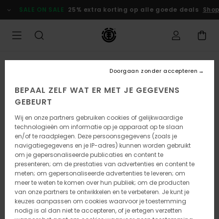
Ga
SALE ON SALE
25% extra korting op alle goede deals
Shop
naar
Productinformatie
Doorgaan zonder accepteren
BEPAAL ZELF WAT ER MET JE GEGEVENS
GEBEURT
Wij en onze partners gebruiken cookies of gelijkwaardige
technologieën om informatie op je apparaat op te slaan
en/of te raadplegen. Deze persoonsgegevens (zoals je
navigatiegegevens en je IP-adres) kunnen worden gebruikt
om je gepersonaliseerde publicaties en content te
presenteren; om de prestaties van advertenties en content te
meten; om gepersonaliseerde advertenties te leveren; om
meer te weten te komen over hun publiek; om de producten
van onze partners te ontwikkelen en te verbeteren. Je kunt je
keuzes aanpassen om cookies waarvoor je toestemming
nodig is al dan niet te accepteren, of je ertegen verzetten