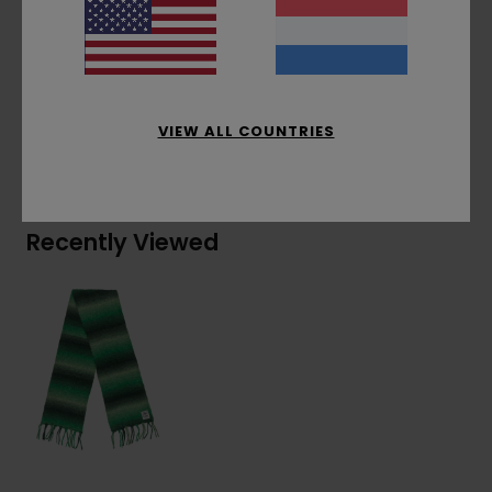
Samenstelling
[Hoofdstof] 69% acryl, 17% nylon,
12% wol, 2% elastaan
VIEW ALL COUNTRIES
Bezorging & Retour
Recently Viewed