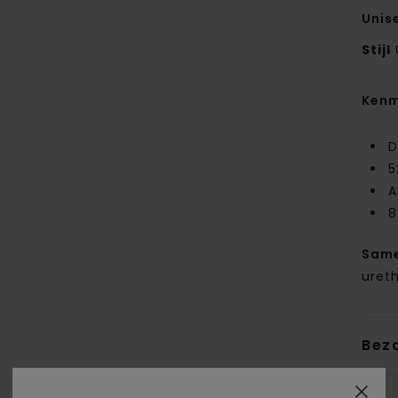
Unis
Stijl
Kenm
D
5
A
8
Same
uret
Bez