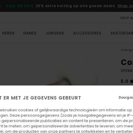
SALE ON SALE
25% extra korting op alle goede deals
Shop n
HELP 
HEREN
DAMES
JONGENS
ACCESSOIRES
SKATEBOA
Startp
Co
Unise
5.0
€ 
T ER MET JE GEGEVENS GEBEURT
Doorga
Betaal
gebruiken cookies of gelijkwaardige technologieën om informatie op
egen. Deze persoonsgegevens (zoals je navigatiegegevens en je IP
 gepersonaliseerde publicaties en content te presenteren; om de pr
Kleu
nt te meten; om gepersonaliseerde advertenties te leveren; om meer
k; om de producten van onze partners te ontwikkelen en te verbetere