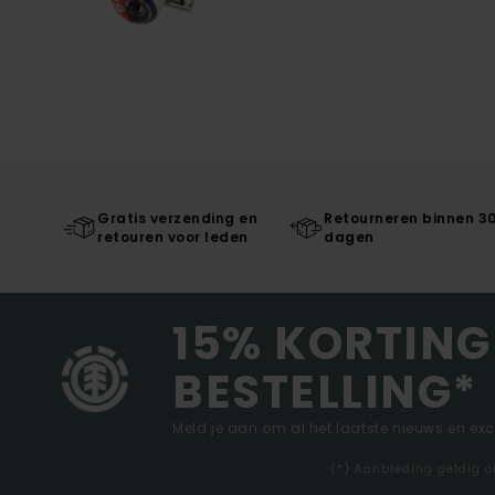
Gratis verzending en
Retourneren binnen 3
retouren voor leden
dagen
15% KORTING
BESTELLING*
Meld je aan om al het laatste nieuws en ex
(*) Aanbieding geldig o