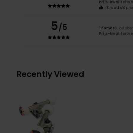
Prijs-kwaliteit
Ik raad dit pr
5
/5
Thomas
6. oktobe
Prijs-kwaliteit
Recently Viewed