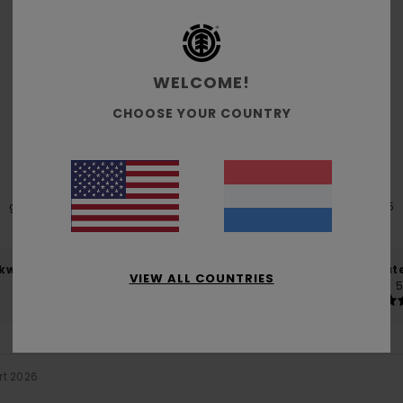
WELCOME!
Gemiddelde score
CHOOSE YOUR COUNTRY
5.0
/5
gebaseerd op
2 geverifieerde beoordelingen
sinds oktober 2025
50% van onze klanten bevelen dit product aan
-kwaliteitverhouding
Maat
Mate
VIEW ALL COUNTRIES
5.0
5
Te klein
Te groot
rt 2026