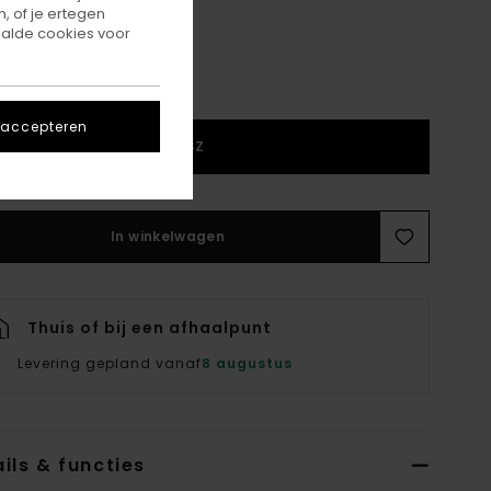
, of je ertegen
alde cookies voor
 accepteren
1SZ
In winkelwagen
Thuis of bij een afhaalpunt
Levering gepland vanaf
8 augustus
ils & functies