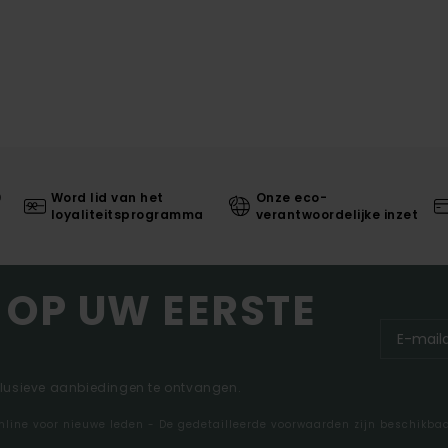
0
Word lid van het
Onze eco-
loyaliteitsprogramma
verantwoordelijke inzet
 OP UW EERSTE
clusieve aanbiedingen te ontvangen.
nline voor nieuwe leden - De gedetailleerde voorwaarden zijn beschikba