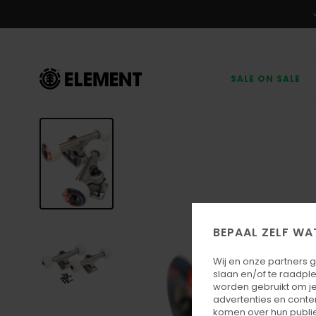
Ga
naar
Productinformatie
SALE ON SALE
BEPAAL ZELF WA
Wij en onze partners 
slaan en/of te raadpl
worden gebruikt om je
advertenties en conte
komen over hun publie