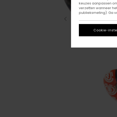
keuzes aanpassen om c
verzetten wanneer he
publieksmeting). Ga v
Cookie-inste