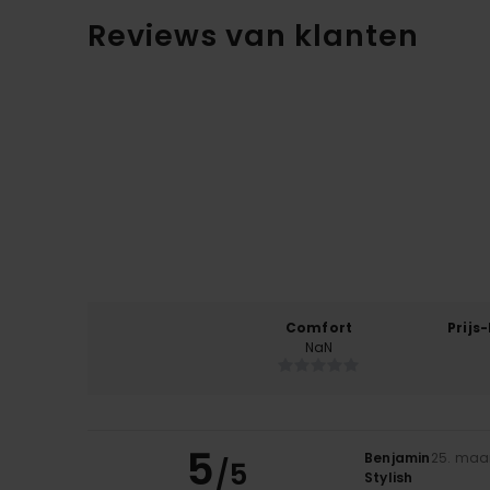
Reviews van klanten
Comfort
Prijs
NaN
5
Benjamin
25. maa
/5
Stylish