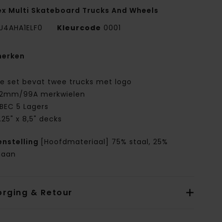
ex Multi Skateboard Trucks And Wheels
U4AHA1ELF0
Kleurcode
0001
erken
e set bevat twee trucks met logo
2mm/99A merkwielen
BEC 5 Lagers
.25" x 8,5" decks
nstelling
[Hoofdmateriaal] 75% staal, 25%
haan
orging & Retour