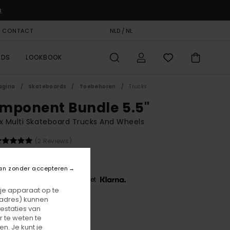
u
& CONTACT
CADEAUKAART
NLD / NL
STORELOCATOR
RDS
LOOKBOOK
agina
Skateboards
Toebehoren
Trucks
mponent Bundle 5.5"
x Multi Skateboard Trucks And Wheels
(2 Reviews)
59,00
an zonder accepteren
 3 x € 19,67, zonder rente met
 je apparaat op te
-adres) kunnen
estaties van
Assorted
r
 te weten te
n. Je kunt je