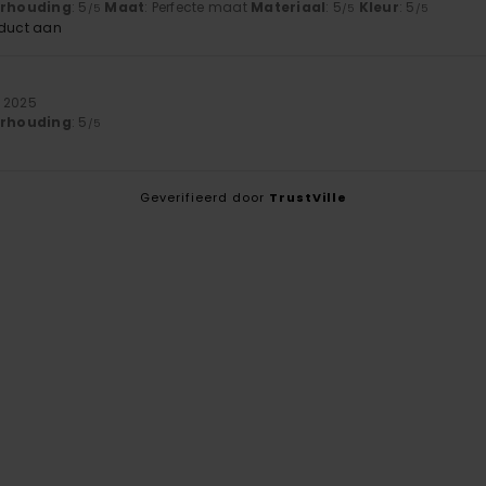
verhouding
: 5
Maat
: Perfecte maat
Materiaal
: 5
Kleur
: 5
/5
/5
/5
oduct aan
r 2025
verhouding
: 5
/5
Geverifieerd door
TrustVille