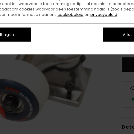
ookies waarvoor je toestemming nodig is al dan niet te accepteren
t gaat om cookies waarvoor geen toestemming nodig is (zoals bepa
oor meer informatie naar ons
cookiebeleid
en
privacybeleid
llingen
Alles
Deta