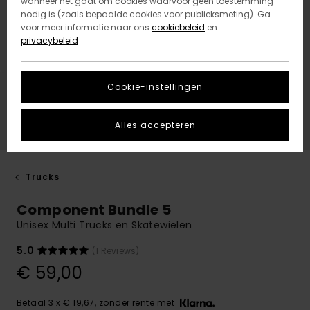
wanneer het gaat om cookies waarvoor geen toestemming
nodig is (zoals bepaalde cookies voor publieksmeting). Ga
voor meer informatie naar ons
cookiebeleid
en
privacybeleid
Cookie-instellingen
Alles accepteren
Trucks
Component Bundle 5
Unisex Multi Trucks en Skatewielen
5.0
(1 Reviews)
€ 59,00
Betaal 3 x € 19,67, zonder rente met