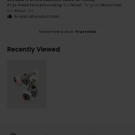
Prijs-kwaliteitverhouding
: 5
Maat
: Te groot
Materiaal
:
/5
5
Kleur
: 5
/5
/5
Ik raad dit product aan
Geverifieerd door
TrustVille
Recently Viewed