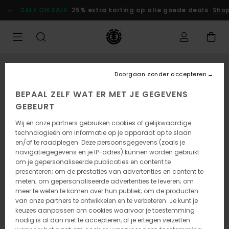
Ga
SALE ON SALE
25% extra korting op alle goede deals
Shop
naar
Productinformatie
Doorgaan zonder accepteren
BEPAAL ZELF WAT ER MET JE GEGEVENS
GEBEURT
Wij en onze partners gebruiken cookies of gelijkwaardige
technologieën om informatie op je apparaat op te slaan
en/of te raadplegen. Deze persoonsgegevens (zoals je
navigatiegegevens en je IP-adres) kunnen worden gebruikt
om je gepersonaliseerde publicaties en content te
presenteren; om de prestaties van advertenties en content te
meten; om gepersonaliseerde advertenties te leveren; om
meer te weten te komen over hun publiek; om de producten
van onze partners te ontwikkelen en te verbeteren. Je kunt je
keuzes aanpassen om cookies waarvoor je toestemming
nodig is al dan niet te accepteren, of je ertegen verzetten