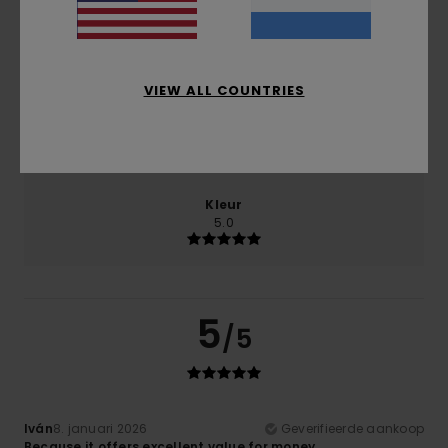
Prijs-kwaliteitverhouding
5.0
VIEW ALL COUNTRIES
Maat
Materiaal
5.0
Te klein
Te groot
Kleur
5.0
5
/5
Iván
8. januari 2026
Geverifieerde aankoop
Because it offers excellent value for money