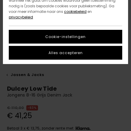
wanneer het gaat om cookies waarvoor geen toestemming
nodig is (zoals bepaalde cookies voor publieksmeting). Ga
voor meer informatie naar ons
cookiebeleid
en
privacybeleid
Cookie-instellingen
Alles accepteren
Jassen & Jacks
Dulcey Low Tide
Jongens 8-16 Grijs Denim Jack
€ 110,00
63%
€ 41,25
Betaal 3 x € 13,75, zonder rente met