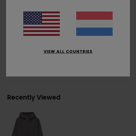
sluiting:
Zichtbare rits
zakken:
kangoeroezakken
Capuchon:
vaste capuchon
Double Icon-patch
Ribboord bij de boorden en tailleband
Samenstelling
[Hoofdstof] 100% katoen
VIEW ALL COUNTRIES
Bezorging & Retour
Recently Viewed