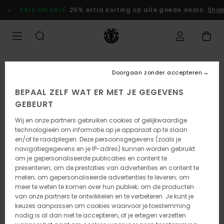
Ga
SALE ON SALE
25% extra korting op alle goede deals
Shop
naar
Productinformatie
Doorgaan zonder accepteren
BEPAAL ZELF WAT ER MET JE GEGEVENS
GEBEURT
Wij en onze partners gebruiken cookies of gelijkwaardige
technologieën om informatie op je apparaat op te slaan
en/of te raadplegen. Deze persoonsgegevens (zoals je
navigatiegegevens en je IP-adres) kunnen worden gebruikt
om je gepersonaliseerde publicaties en content te
presenteren; om de prestaties van advertenties en content te
meten; om gepersonaliseerde advertenties te leveren; om
meer te weten te komen over hun publiek; om de producten
van onze partners te ontwikkelen en te verbeteren. Je kunt je
keuzes aanpassen om cookies waarvoor je toestemming
nodig is al dan niet te accepteren, of je ertegen verzetten