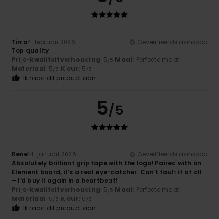
Timo
4. februari 2026
Geverifieerde aankoop
Top quality
Prijs-kwaliteitverhouding
: 5
Maat
: Perfecte maat
/5
Materiaal
: 5
Kleur
: 5
/5
/5
Ik raad dit product aan
5
/5
Rene
14. januari 2026
Geverifieerde aankoop
Absolutely brilliant grip tape with the logo! Paired with an
Element board, it’s a real eye-catcher. Can’t fault it at all
– I’d buy it again in a heartbeat!
Prijs-kwaliteitverhouding
: 5
Maat
: Perfecte maat
/5
Materiaal
: 5
Kleur
: 5
/5
/5
Ik raad dit product aan