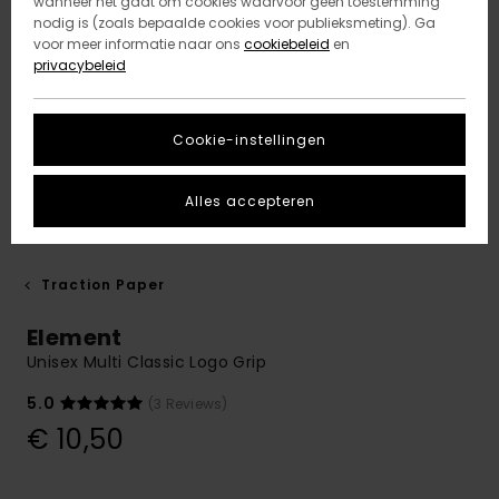
wanneer het gaat om cookies waarvoor geen toestemming
nodig is (zoals bepaalde cookies voor publieksmeting). Ga
voor meer informatie naar ons
cookiebeleid
en
privacybeleid
Cookie-instellingen
Alles accepteren
Traction Paper
Element
Unisex Multi Classic Logo Grip
5.0
(3 Reviews)
€ 10,50