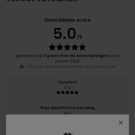
Gemiddelde score
5.0
/5
gebaseerd op
3 geverifieerde beoordelingen
sinds
januari 2026
100% van onze klanten bevelen dit product aan
Comfort
5.0
Prijs-kwaliteitverhouding
5.0
Maat
Materiaal