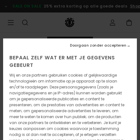
Ga
SALE ON SALE
25% extra korting op alle goede deals
Shop
naar
Productinformatie
Doorgaan zonder accepteren
BEPAAL ZELF WAT ER MET JE GEGEVENS
GEBEURT
Wij en onze partners gebruiken cookies of gelijkwaardige
technologieën om informatie op je apparaat op te slaan
en/of te raadplegen. Deze persoonsgegevens (zoals je
navigatiegegevens en je IP-adres) kunnen worden gebruikt
om je gepersonaliseerde publicaties en content te
presenteren; om de prestaties van advertenties en content te
meten; om gepersonaliseerde advertenties te leveren; om
meer te weten te komen over hun publiek; om de producten
van onze partners te ontwikkelen en te verbeteren. Je kunt je
keuzes aanpassen om cookies waarvoor je toestemming
nodig is al dan niet te accepteren, of je ertegen verzetten