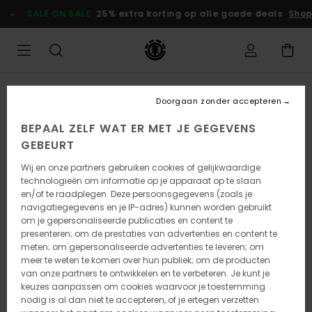
Ga
SALE ON SALE
25% extra korting op alle goede deals
Shop
naar
Productinformatie
Doorgaan zonder accepteren
BEPAAL ZELF WAT ER MET JE GEGEVENS
GEBEURT
Wij en onze partners gebruiken cookies of gelijkwaardige
technologieën om informatie op je apparaat op te slaan
en/of te raadplegen. Deze persoonsgegevens (zoals je
navigatiegegevens en je IP-adres) kunnen worden gebruikt
om je gepersonaliseerde publicaties en content te
presenteren; om de prestaties van advertenties en content te
meten; om gepersonaliseerde advertenties te leveren; om
meer te weten te komen over hun publiek; om de producten
van onze partners te ontwikkelen en te verbeteren. Je kunt je
keuzes aanpassen om cookies waarvoor je toestemming
nodig is al dan niet te accepteren, of je ertegen verzetten