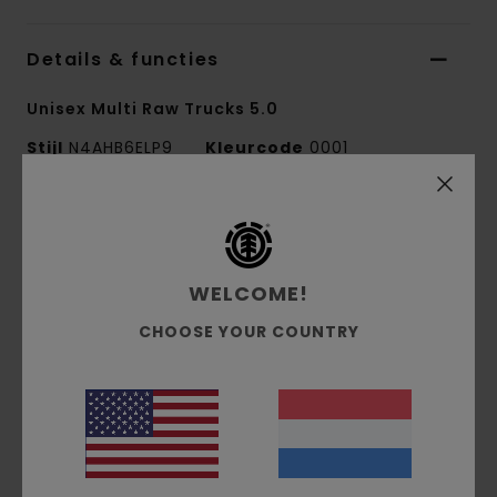
Details & functies
Unisex Multi Raw Trucks 5.0
Stijl
N4AHB6ELP9
Kleurcode
0001
Kenmerken
Set van 2
WELCOME!
Fits 7.75" Decks
CHOOSE YOUR COUNTRY
Samenstelling
[Hoofdmateriaal] 85% aluminium,
15% staal
Bezorging & Retour