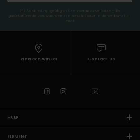
(*) Aanbieding geldig online voor nieuwe leden - De
gedetailleerde voorwaarden zijn beschikbaar in de welkomst e-
mail
Vind een winkel
Contact Us
HULP
ELEMENT