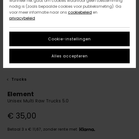
wanneer het gaat om cookies waarvoor geen toestemming
nodig is (zoals bepaalde cookies voor publieksmeting). Ga
voor meer informatie naar ons
cookiebeleid
en
privacybeleid
Cookie-instellingen
Alles accepteren
Trucks
Element
Unisex Multi Raw Trucks 5.0
€ 35,00
Betaal 3 x € 11,67, zonder rente met