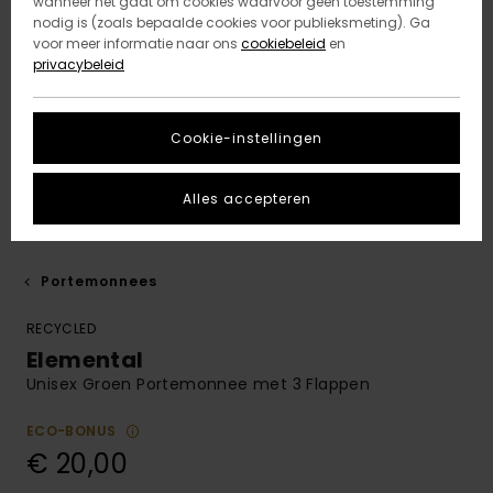
wanneer het gaat om cookies waarvoor geen toestemming
nodig is (zoals bepaalde cookies voor publieksmeting). Ga
voor meer informatie naar ons
cookiebeleid
en
privacybeleid
Cookie-instellingen
Alles accepteren
Portemonnees
RECYCLED
Elemental
Unisex Groen Portemonnee met 3 Flappen
ECO-BONUS
€ 20,00