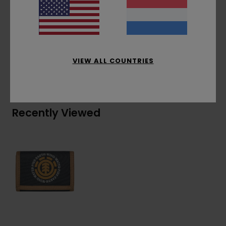
Samenstelling
[Hoofdmateriaal] 100% gerecycled
polyester
VIEW ALL COUNTRIES
Bezorging & Retour
Recently Viewed