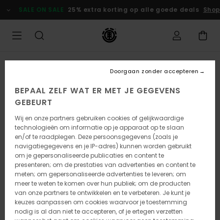
Ga
SALE ON SALE
25% extra korting op alle goede deals
Shop
naar
Productinformatie
Doorgaan zonder accepteren
BEPAAL ZELF WAT ER MET JE GEGEVENS
GEBEURT
Wij en onze partners gebruiken cookies of gelijkwaardige
technologieën om informatie op je apparaat op te slaan
en/of te raadplegen. Deze persoonsgegevens (zoals je
navigatiegegevens en je IP-adres) kunnen worden gebruikt
om je gepersonaliseerde publicaties en content te
presenteren; om de prestaties van advertenties en content te
meten; om gepersonaliseerde advertenties te leveren; om
meer te weten te komen over hun publiek; om de producten
van onze partners te ontwikkelen en te verbeteren. Je kunt je
keuzes aanpassen om cookies waarvoor je toestemming
nodig is al dan niet te accepteren, of je ertegen verzetten