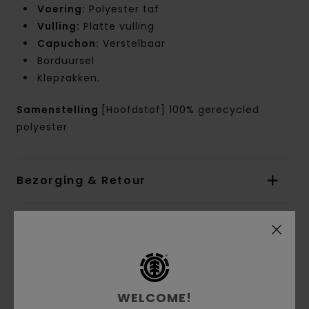
Voering:
Polyester taf
Vulling:
Platte vulling
Capuchon:
Verstelbaar
Borduursel
Klepzakken.
Samenstelling
[Hoofdstof] 100% gerecycled
polyester
Bezorging & Retour
Reviews van klanten
Gemiddelde score
WELCOME!