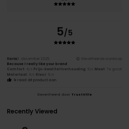
5
/5
Ilaria
3. december 2025
Geverifieerde aankoop
Because I really like your brand
Comfort
: 4
Prijs-kwaliteitverhouding
: 5
Maat
: Te groot
/5
/5
Materiaal
: 4
Kleur
: 5
/5
/5
Ik raad dit product aan
Geverifieerd door
TrustVille
Recently Viewed