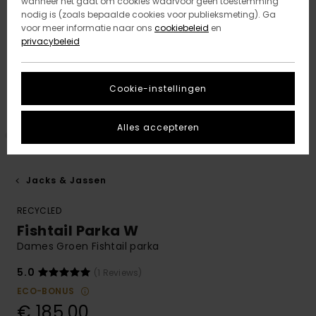
wanneer het gaat om cookies waarvoor geen toestemming
nodig is (zoals bepaalde cookies voor publieksmeting). Ga
voor meer informatie naar ons
cookiebeleid
en
privacybeleid
Cookie-instellingen
Alles accepteren
Jacks & Jassen
RECYCLED
Fishtail Parka W
Dames Groen Fishtail parka
5.0
(1 Reviews)
ECO-BONUS
€ 185,00