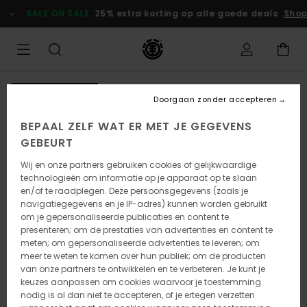
Ga
SALE ON SALE
25% extra korting op alle goede deals
Shop 
naar
Productinformatie
NIEUW PRODUCT
Doorgaan zonder accepteren
BEPAAL ZELF WAT ER MET JE GEGEVENS
GEBEURT
Wij en onze partners gebruiken cookies of gelijkwaardige
technologieën om informatie op je apparaat op te slaan
en/of te raadplegen. Deze persoonsgegevens (zoals je
navigatiegegevens en je IP-adres) kunnen worden gebruikt
om je gepersonaliseerde publicaties en content te
presenteren; om de prestaties van advertenties en content te
meten; om gepersonaliseerde advertenties te leveren; om
meer te weten te komen over hun publiek; om de producten
van onze partners te ontwikkelen en te verbeteren. Je kunt je
keuzes aanpassen om cookies waarvoor je toestemming
nodig is al dan niet te accepteren, of je ertegen verzetten