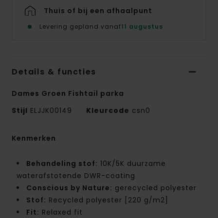
Thuis of bij een afhaalpunt
Levering gepland vanaf
11 augustus
Details & functies
Dames Groen Fishtail parka
Stijl
ELJJK00149
Kleurcode
csn0
Kenmerken
Behandeling stof:
10K/5K duurzame
waterafstotende DWR-coating
Conscious by Nature:
gerecycled polyester
Stof:
Recycled polyester [220 g/m2]
Fit:
Relaxed fit