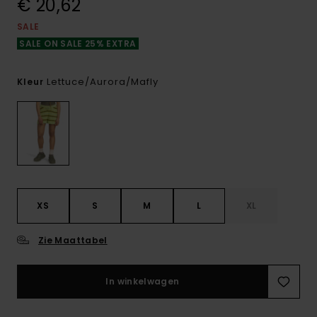
€ 20,62
SALE
SALE ON SALE 25% EXTRA
Lettuce/aurora/mafly
Kleur
XS
S
M
L
XL
Zie Maattabel
In winkelwagen