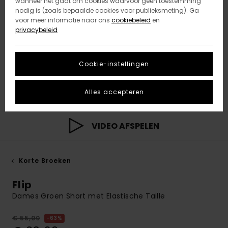
wanneer het gaat om cookies waarvoor geen toestemming
nodig is (zoals bepaalde cookies voor publieksmeting). Ga
voor meer informatie naar ons
cookiebeleid
en
privacybeleid
Cookie-instellingen
Alles accepteren
VIDEO AFSPELEN
Korte Broeken
Flip
Dames Groen Short met Elastische Taille
€ 55,00
63%