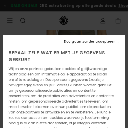
Ga
SALE ON SALE
25% extra korting op alle goede deals
Shop
naar
Productinformatie
Doorgaan zonder accepteren
BEPAAL ZELF WAT ER MET JE GEGEVENS
GEBEURT
Wij en onze partners gebruiken cookies of gelijkwaardige
technologieën om informatie op je apparaat op te slaan
en/of te raadplegen. Deze persoonsgegevens (zoals je
navigatiegegevens en je IP-adres) kunnen worden gebruikt
om je gepersonaliseerde publicaties en content te
presenteren; om de prestaties van advertenties en content te
meten; om gepersonaliseerde advertenties te leveren; om
meer te weten te komen over hun publiek; om de producten
van onze partners te ontwikkelen en te verbeteren. Je kunt je
keuzes aanpassen om cookies waarvoor je toestemming
nodig is al dan niet te accepteren, of je ertegen verzetten