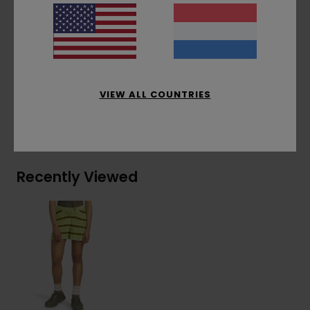
Branding:
Geweven logoetiket onderaan de
pijp
Samenstelling
[Hoofdstof] 77% katoen, 23% nylon
VIEW ALL COUNTRIES
Bezorging & Retour
Recently Viewed