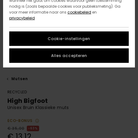
wanneer het gaat om cookies waarvoor geen toestemming
nodig is (zoals bepaalde cookies voor publieksmeting). Ga
voor meer informatie naar ons
cookiebeleid
en
privacybeleid
Cookie-instellingen
Alles accepteren
Mutsen
RECYCLED
High Bigfoot
Unisex Bruin Klassieke muts
ECO-BONUS
€ 35,00
63%
€ 13,12