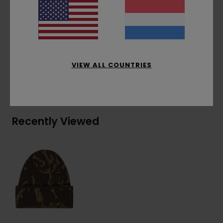
voorkant, één maat.
Samenstelling
[Hoofdstof] 60% gerecycled
polyester, 40% acryl
VIEW ALL COUNTRIES
Bezorging & Retour
Recently Viewed