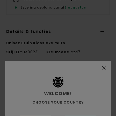
Levering gepland vanaf
8 augustus
Details & functies
Unisex Bruin Klassieke muts
Stijl
ELYHA00231
Kleurcode
czd7
Kenmerken
Conscious by Nature:
POLYLANA®
Stof:
Recycled polyester, acrylic
WELCOME!
Grof ribgebreide stof
Gewicht stof:
1 kg
CHOOSE YOUR COUNTRY
Fit:
Medium profile
Jacquard patroon, geweven etiket opzij op de