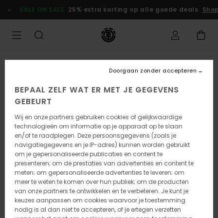
Ga
SALE ON SALE
25% extra korting op alle goede deals
Shop
naar
Productinformatie
Doorgaan zonder accepteren
BEPAAL ZELF WAT ER MET JE GEGEVENS
GEBEURT
Wij en onze partners gebruiken cookies of gelijkwaardige
technologieën om informatie op je apparaat op te slaan
en/of te raadplegen. Deze persoonsgegevens (zoals je
navigatiegegevens en je IP-adres) kunnen worden gebruikt
om je gepersonaliseerde publicaties en content te
presenteren; om de prestaties van advertenties en content te
meten; om gepersonaliseerde advertenties te leveren; om
meer te weten te komen over hun publiek; om de producten
van onze partners te ontwikkelen en te verbeteren. Je kunt je
keuzes aanpassen om cookies waarvoor je toestemming
nodig is al dan niet te accepteren, of je ertegen verzetten