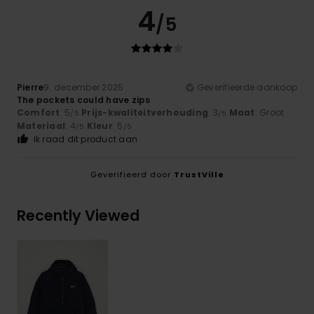
4
/5
Pierre
9. december 2025
Geverifieerde aankoop
The pockets could have zips
Comfort
: 5
Prijs-kwaliteitverhouding
: 3
Maat
: Groot
/5
/5
Materiaal
: 4
Kleur
: 5
/5
/5
Ik raad dit product aan
Geverifieerd door
TrustVille
Recently Viewed