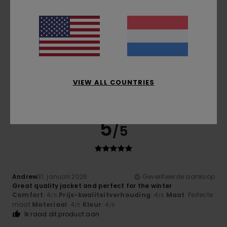
Maat
Materiaal
3.8
Te klein
Te groot
Kleur
4.5
VIEW ALL COUNTRIES
5
/5
Andrew
31. januari 2026
Geverifieerde aankoop
Great quality jacket and perfect for the winter
Comfort
: 4
Prijs-kwaliteitverhouding
: 4
Maat
: Perfecte
/5
/5
maat
Materiaal
: 4
Kleur
: 4
/5
/5
Ik raad dit product aan