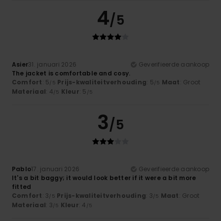
4
/5
Asier
31. januari 2026
Geverifieerde aankoop
The jacket is comfortable and cosy.
Comfort
: 5
Prijs-kwaliteitverhouding
: 5
Maat
: Groot
/5
/5
Materiaal
: 4
Kleur
: 5
/5
/5
3
/5
Pablo
17. januari 2026
Geverifieerde aankoop
It's a bit baggy; it would look better if it were a bit more
fitted
Comfort
: 3
Prijs-kwaliteitverhouding
: 3
Maat
: Groot
/5
/5
Materiaal
: 3
Kleur
: 4
/5
/5