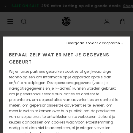
Ga
SALE ON SALE
25% extra korting op alle goede deals
Shop
naar
Productinformatie
Doorgaan zonder accepteren
BEPAAL ZELF WAT ER MET JE GEGEVENS
GEBEURT
Wij en onze partners gebruiken cookies of gelijkwaardige
technologieën om informatie op je apparaat op te slaan
en/of te raadplegen. Deze persoonsgegevens (zoals je
navigatiegegevens en je IP-adres) kunnen worden gebruikt
om je gepersonaliseerde publicaties en content te
presenteren; om de prestaties van advertenties en content te
meten; om gepersonaliseerde advertenties te leveren; om
meer te weten te komen over hun publiek; om de producten
van onze partners te ontwikkelen en te verbeteren. Je kunt je
keuzes aanpassen om cookies waarvoor je toestemming
nodig is al dan niet te accepteren, of je ertegen verzetten