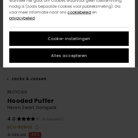
wanneer het gaat om cookies waarvoor geen toestemming
nodig is (zoals bepaalde cookies voor publieksmeting). Ga
voor meer informatie naar ons
cookiebeleid
en
privacybeleid
Cookie-instellingen
Alles accepteren
Jacks & Jassen
RECYCLED
Hooded Puffer
Heren Zwart Donsjack
4.0
(4 Reviews)
ECO-BONUS
€ 195,00
55%