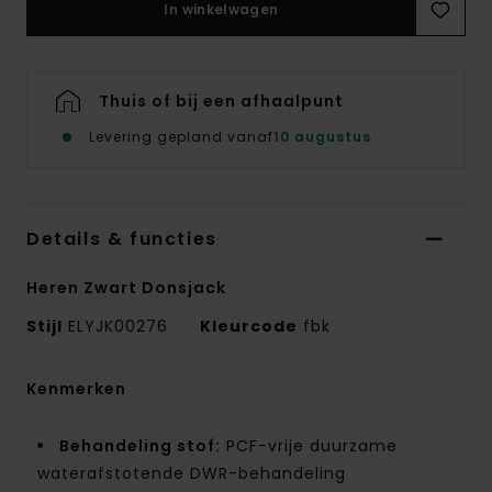
In winkelwagen
Thuis of bij een afhaalpunt
Levering gepland vanaf
10 augustus
Details & functies
Heren Zwart Donsjack
Stijl
ELYJK00276
Kleurcode
fbk
Kenmerken
Behandeling stof:
PCF-vrije duurzame
waterafstotende DWR-behandeling