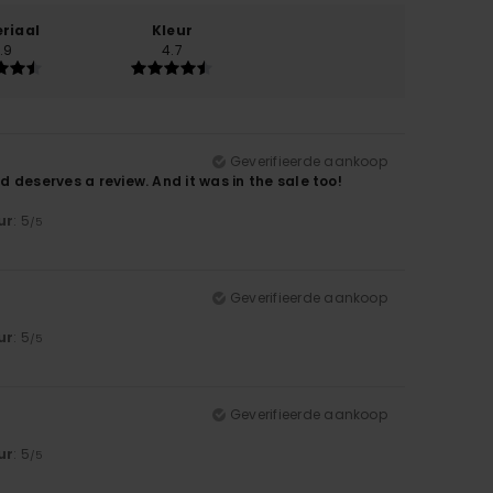
riaal
Kleur
.9
4.7
Geverifieerde aankoop
d deserves a review. And it was in the sale too!
ur
: 5
/5
Geverifieerde aankoop
ur
: 5
/5
Geverifieerde aankoop
ur
: 5
/5