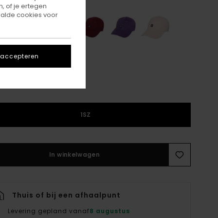
, of je ertegen
alde cookies voor
 accepteren
1SZ
In winkelwagen
Thuis of bij een afhaalpunt
Levering gepland vanaf
8 augustus