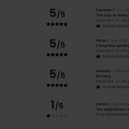
5
Carsten
16. mei 2
/5
The cap is really 
Comfort
: 5
Pri
/5
Ik raad dit pr
5
Peter
9. mei 2026
/5
Complete satisf
Comfort
: 5
Pri
/5
Ik raad dit pr
5
Helene
30. decem
/5
Nothing
Comfort
: 4
Pri
/5
Ik raad dit pr
1
/5
Karim
25. decemb
The adjustment 
Prijs-kwaliteit