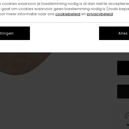
ookies waarvoor je toestemming nodig is al dan niet te accepteren
t gaat om cookies waarvoor geen toestemming nodig is (zoals bepa
oor meer informatie naar ons
cookiebeleid
en
privacybeleid
llingen
Alles