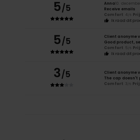
5
Anna
10. decembe
/5
Receive emails
Comfort
: 4
Pri
/5
Ik raad dit pr
5
Client anonyme v
/5
Good product, s
Comfort
: 5
Pri
/5
Ik raad dit pr
3
/5
Client anonyme v
The cap doesn't 
Comfort
: 3
Pri
/5