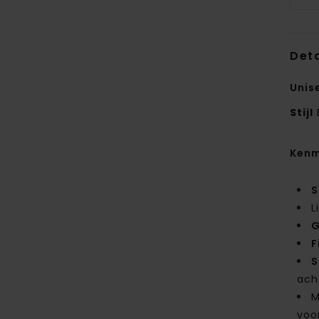
Deta
Unis
Stijl
Kenm
S
L
G
F
S
ach
M
voo