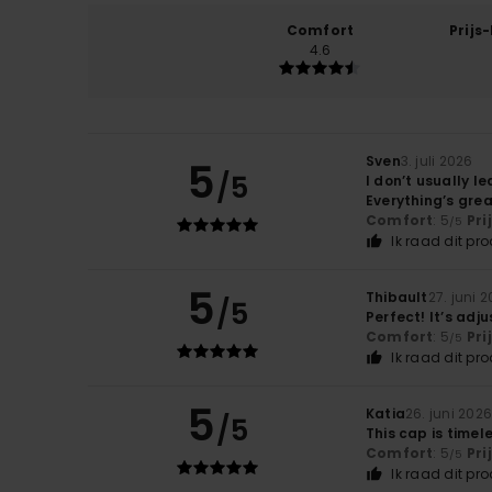
Comfort
Prijs
4.6
Sven
3. juli 2026
5
/5
I don’t usually l
Everything’s grea
Comfort
: 5
Pri
/5
Ik raad dit pr
5
Thibault
27. juni 
/5
Perfect! It’s adj
Comfort
: 5
Pri
/5
Ik raad dit pr
5
Katia
26. juni 202
/5
This cap is timel
Comfort
: 5
Pri
/5
Ik raad dit pr