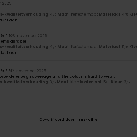
r 2025
js-kwaliteitverhouding
: 4
Maat
: Perfecte maat
Materiaal
: 4
Kle
/5
/5
oduct aan
érifié
23. november 2025
eems durable
js-kwaliteitverhouding
: 4
Maat
: Perfecte maat
Materiaal
: 5
Kle
/5
/5
oduct aan
érifié
12. november 2025
provide enough coverage and the colour is hard to wear.
js-kwaliteitverhouding
: 3
Maat
: Klein
Materiaal
: 5
Kleur
: 3
/5
/5
/5
Geverifieerd door
TrustVille