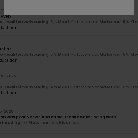
026
lovely
js-kwaliteitverhouding
: 5
Maat
: Perfecte maat
Materiaal
: 5
Kle
/5
/5
oduct aan
action
js-kwaliteitverhouding
: 5
Maat
: Perfecte maat
Materiaal
: 5
Kle
/5
/5
oduct aan
ber 2025
js-kwaliteitverhouding
: 4
Maat
: Perfecte maat
Materiaal
: 5
Kle
/5
/5
oduct aan
er 2025
tab was poorly sewn and came undone whilst being worn
verhouding
: 1
Materiaal
: 5
Kleur
: 5
/5
/5
/5