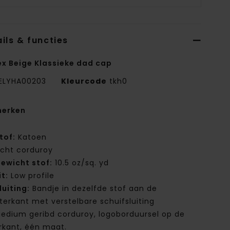
ils & functies
ex Beige Klassieke dad cap
ELYHA00203
Kleurcode
tkh0
erken
tof:
Katoen
icht corduroy
ewicht stof:
10.5 oz/sq. yd
it:
Low profile
luiting:
Bandje in dezelfde stof aan de
terkant met verstelbare schuifsluiting
edium geribd corduroy, logoborduursel op de
rkant, één maat.