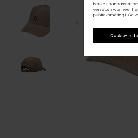
keuzes aanpassen om c
verzetten wanneer he
publieksmeting). Ga v
Cookie-inste