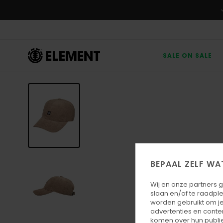
Ga
naar
Productinformatie
SALE ON SALE
BEPAAL ZELF WA
Wij en onze partners 
slaan en/of te raadpl
worden gebruikt om je
advertenties en conte
komen over hun publie