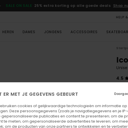
SALE ON SALE
25% extra korting op alle goede deals
Shop n
HELP 
HEREN
DAMES
JONGENS
ACCESSOIRES
SKATEBOA
Startp
Ic
Unise
4.5
€ 3
T ER MET JE GEGEVENS GEBEURT
Doorga
Kleu
gebruiken cookies of gelijkwaardige technologieën om informatie op
egen. Deze persoonsgegevens (zoals je navigatiegegevens en je IP
 gepersonaliseerde publicaties en content te presenteren; om de pr
nt te meten; om gepersonaliseerde advertenties te leveren; om meer
k; om de producten van onze partners te ontwikkelen en te verbetere