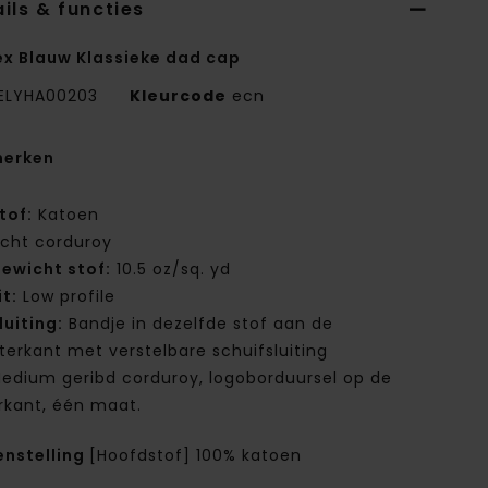
ils & functies
ex Blauw Klassieke dad cap
ELYHA00203
Kleurcode
ecn
erken
tof:
Katoen
icht corduroy
ewicht stof:
10.5 oz/sq. yd
it:
Low profile
luiting:
Bandje in dezelfde stof aan de
terkant met verstelbare schuifsluiting
edium geribd corduroy, logoborduursel op de
rkant, één maat.
nstelling
[Hoofdstof] 100% katoen