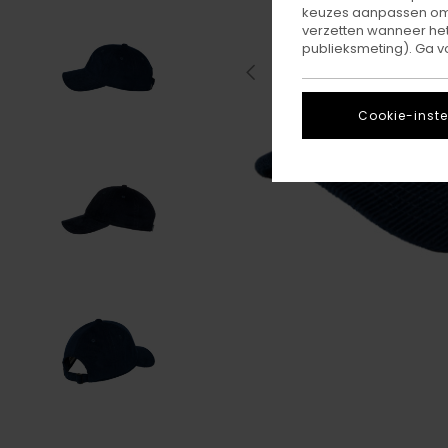
keuzes aanpassen om c
verzetten wanneer he
publieksmeting). Ga v
Cookie-inste