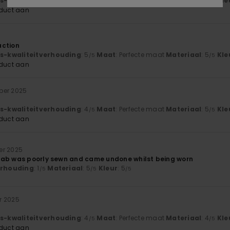
js-kwaliteitverhouding
: 5
Maat
: Perfecte maat
Materiaal
: 5
Kle
/5
/5
oduct aan
action
js-kwaliteitverhouding
: 5
Maat
: Perfecte maat
Materiaal
: 5
Kle
/5
/5
oduct aan
ber 2025
js-kwaliteitverhouding
: 4
Maat
: Perfecte maat
Materiaal
: 5
Kle
/5
/5
oduct aan
er 2025
tab was poorly sewn and came undone whilst being worn
verhouding
: 1
Materiaal
: 5
Kleur
: 5
/5
/5
/5
r 2025
js-kwaliteitverhouding
: 4
Maat
: Perfecte maat
Materiaal
: 4
Kle
/5
/5
oduct aan