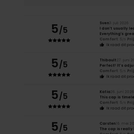
Sven
3. juli 2026
5
/5
I don’t usually l
Everything’s grea
Comfort
: 5
Pri
/5
Ik raad dit pr
5
Thibault
27. juni 
/5
Perfect! It’s adj
Comfort
: 5
Pri
/5
Ik raad dit pr
5
Katia
26. juni 202
/5
This cap is timel
Comfort
: 5
Pri
/5
Ik raad dit pr
5
Carsten
16. mei 2
/5
The cap is really 