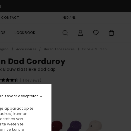
u
& CONTACT
CADEAUKAART
NLD / NL
STORELOCATOR
RDS
LOOKBOOK
agina
Accessoires
Heren Accessoires
Caps & Mutsen
on Dad Corduroy
x Blauw Klassieke dad cap
(11 Reviews)
0,00
an zonder accepteren
Eclipse Navy
r
 je apparaat op te
-adres) kunnen
estaties van
 te weten te
n. Je kunt je