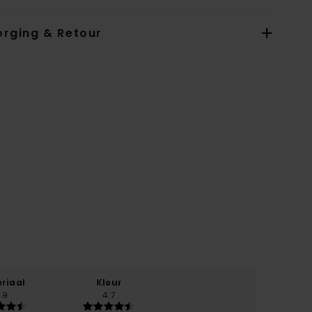
orging & Retour
riaal
Kleur
.9
4.7