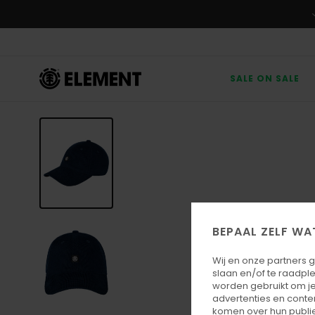
Ga
naar
Productinformatie
SALE ON SALE
BEPAAL ZELF WA
Wij en onze partners 
slaan en/of te raadpl
worden gebruikt om je
advertenties en conte
komen over hun publie