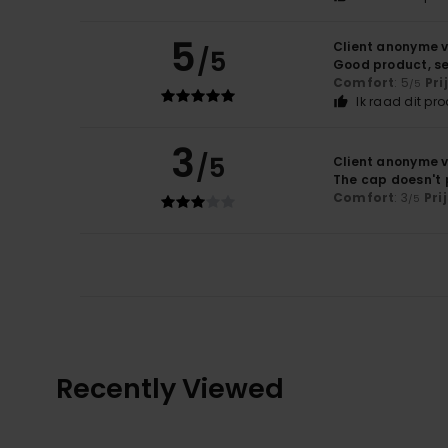
5
Client anonyme v
/5
Good product, s
Comfort
: 5
Pri
/5
Ik raad dit pr
3
/5
Client anonyme v
The cap doesn't 
Comfort
: 3
Pri
/5
Recently Viewed