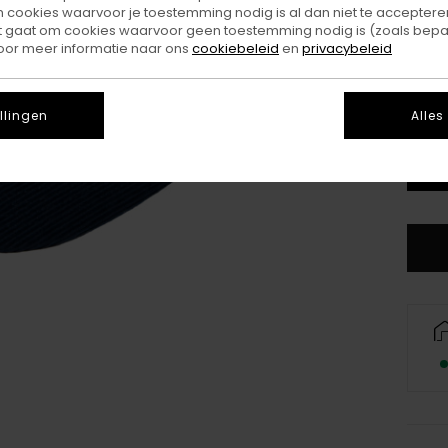
ookies waarvoor je toestemming nodig is al dan niet te accepteren
t gaat om cookies waarvoor geen toestemming nodig is (zoals bepa
oor meer informatie naar ons
cookiebeleid
en
privacybeleid
llingen
Alles