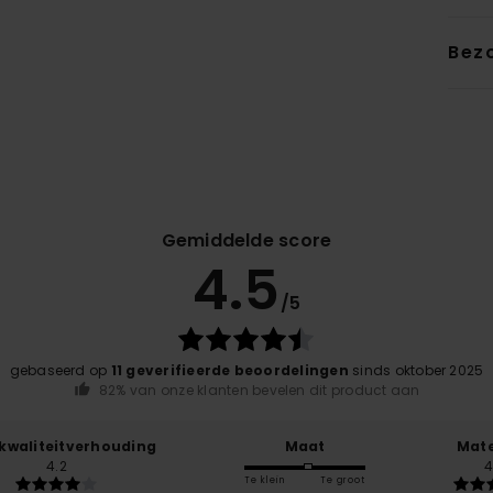
Bez
Gemiddelde score
4.5
/5
gebaseerd op
11 geverifieerde beoordelingen
sinds oktober 2025
82% van onze klanten bevelen dit product aan
-kwaliteitverhouding
Maat
Mate
4.2
4
Te klein
Te groot