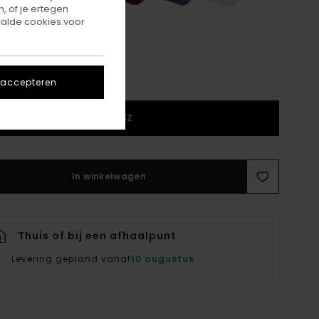
, of je ertegen
alde cookies voor
 accepteren
1SZ
In winkelwagen
Thuis of bij een afhaalpunt
Levering gepland vanaf
10 augustus