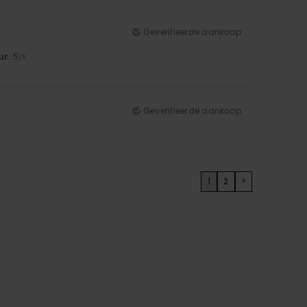
Geverifieerde aankoop
ur
: 5
/5
Geverifieerde aankoop
1
2
>