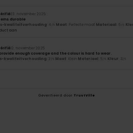
érifié
23. november 2025
eems durable
js-kwaliteitverhouding
: 4
Maat
: Perfecte maat
Materiaal
: 5
Kle
/5
/5
oduct aan
érifié
12. november 2025
provide enough coverage and the colour is hard to wear.
js-kwaliteitverhouding
: 3
Maat
: Klein
Materiaal
: 5
Kleur
: 3
/5
/5
/5
Geverifieerd door
TrustVille