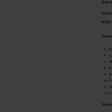
Deta
Unis
Stijl
Kenm
S
L
G
F
S
ach
M
voo
Same