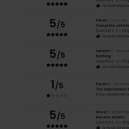
Comfort
: 5
Pri
/5
Ik raad dit pr
5
Peter
9. mei 2026
/5
Complete satisf
Comfort
: 5
Pri
/5
Ik raad dit pr
5
Helene
30. decem
/5
Nothing
Comfort
: 4
Pri
/5
Ik raad dit pr
1
/5
Karim
25. decemb
The adjustment 
Prijs-kwaliteit
5
Anna
10. decembe
/5
Receive emails
Comfort
: 4
Pri
/5
Ik raad dit pr