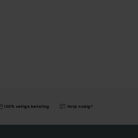
100% veilige betaling
Hulp nodig?