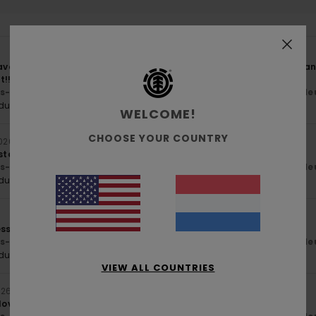
eave feedback on products I’ve bought, but this cap is really nice an
t!!
js-kwaliteitverhouding
: 5
Maat
: Perfecte maat
Materiaal
: 5
Kle
/5
/5
oduct aan
WELCOME!
CHOOSE YOUR COUNTRY
2026
ustable – everything’s spot on.
js-kwaliteitverhouding
: 5
Maat
: Perfecte maat
Materiaal
: 5
Kle
/5
/5
oduct aan
6
ess and well-cut
js-kwaliteitverhouding
: 5
Maat
: Perfecte maat
Materiaal
: 5
Kle
/5
/5
oduct aan
VIEW ALL COUNTRIES
026
lovely