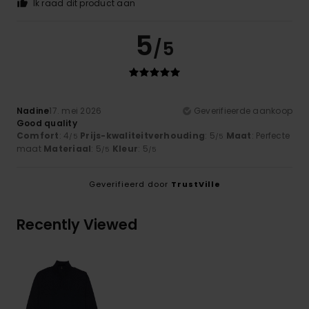
Ik raad dit product aan
5
/5
Nadine
17. mei 2026
Geverifieerde aankoop
Good quality
Comfort
: 4
Prijs-kwaliteitverhouding
: 5
Maat
: Perfecte
/5
/5
maat
Materiaal
: 5
Kleur
: 5
/5
/5
Geverifieerd door
TrustVille
Recently Viewed