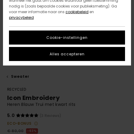
wanneer het gaat om cookies waarvoor geen toestemming
nodig is (zoals bepaalde cookies voor publieksmeting). Ga
voor meer informatie naar ons
cookiebeleid
en
privacybeleid
Cookie-instellingen
Alles accepteren
Sweater
RECYCLED
Icon Embroidery
Heren Blauw Trui met kwart rits
5.0
(3 Reviews)
ECO-BONUS
€ 80,00
63%