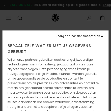
Ga
SALE ON SALE
25% extra korting op alle goede deals
Shop 
naar
Productinformatie
Doorgaan zonder accepteren
BEPAAL ZELF WAT ER MET JE GEGEVENS
GEBEURT
Wij en onze partners gebruiken cookies of gelijkwaardige
technologieën om informatie op je apparaat op te slaan
en/of te raadplegen. Deze persoonsgegevens (zoals je
navigatiegegevens en je IP-adres) kunnen worden gebruikt
om je gepersonaliseerde publicaties en content te
presenteren; om de prestaties van advertenties en content te
meten; om gepersonaliseerde advertenties te leveren; om
meer te weten te komen over hun publiek; om de producten
van onze partners te ontwikkelen en te verbeteren. Je kunt je
keuzes aanpassen om cookies waarvoor je toestemming
nodig is al dan niet te accepteren, of je ertegen verzetten