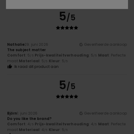
5
/5
Nathalie
29. juni 2026
Geverifieerde aankoop
The subject matter
Comfort
: 5
Prijs-kwaliteitverhouding
: 5
Maat
: Perfecte
/5
/5
maat
Materiaal
: 5
Kleur
: 5
/5
/5
Ik raad dit product aan
5
/5
Björn
1. juni 2026
Geverifieerde aankoop
Do you like the brand?
Comfort
: 4
Prijs-kwaliteitverhouding
: 4
Maat
: Perfecte
/5
/5
maat
Materiaal
: 4
Kleur
: 5
/5
/5