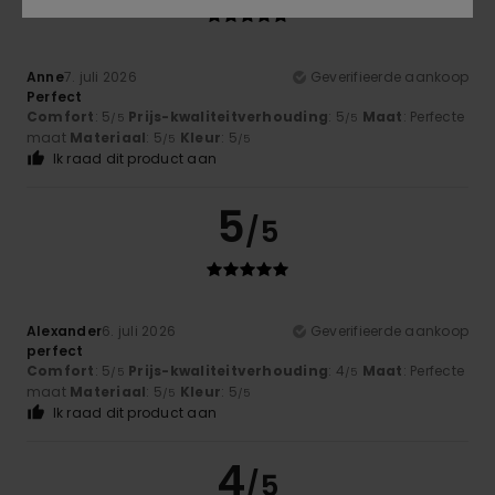
Anne
7. juli 2026
Geverifieerde aankoop
Perfect
Comfort
: 5
Prijs-kwaliteitverhouding
: 5
Maat
: Perfecte
/5
/5
maat
Materiaal
: 5
Kleur
: 5
/5
/5
Ik raad dit product aan
5
/5
Alexander
6. juli 2026
Geverifieerde aankoop
perfect
Comfort
: 5
Prijs-kwaliteitverhouding
: 4
Maat
: Perfecte
/5
/5
maat
Materiaal
: 5
Kleur
: 5
/5
/5
Ik raad dit product aan
4
/5