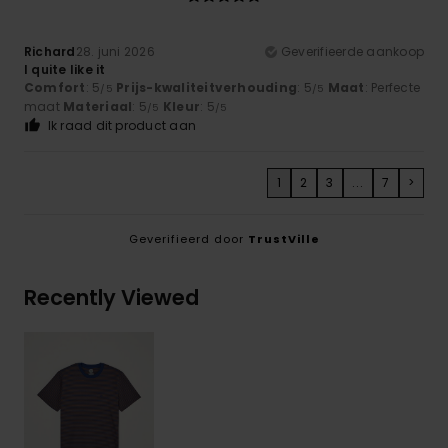
Richard
28. juni 2026
Geverifieerde aankoop
I quite like it
Comfort
: 5
Prijs-kwaliteitverhouding
: 5
Maat
: Perfecte
/5
/5
maat
Materiaal
: 5
Kleur
: 5
/5
/5
Ik raad dit product aan
1
2
3
...
7
>
Geverifieerd door
TrustVille
Recently Viewed