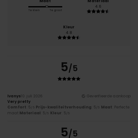
Maat
Materiaal
4.6
Te klein
Te groot
Kleur
4.8
5
/5
Ivanys
10. juli 2026
Geverifieerde aankoop
Very pretty
Comfort
: 5
Prijs-kwaliteitverhouding
: 5
Maat
: Perfecte
/5
/5
maat
Materiaal
: 5
Kleur
: 5
/5
/5
5
/5