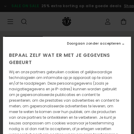
Ga
SALE ON SALE
25% extra korting op alle goede deals
Shop
naar
Productinformatie
NIEUW PRODUCT
Doorgaan zonder accepteren
BEPAAL ZELF WAT ER MET JE GEGEVENS
GEBEURT
Wij en onze partners gebruiken cookies of gelijkwaardige
technologieën om informatie op je apparaat op te slaan
en/of te raadplegen. Deze persoonsgegevens (zoals je
navigatiegegevens en je IP-adres) kunnen worden gebruikt
om je gepersonaliseerde publicaties en content te
presenteren; om de prestaties van advertenties en content te
meten; om gepersonaliseerde advertenties te leveren; om
meer te weten te komen over hun publiek; om de producten
van onze partners te ontwikkelen en te verbeteren. Je kunt je
keuzes aanpassen om cookies waarvoor je toestemming
nodig is al dan niet te accepteren, of je ertegen verzetten