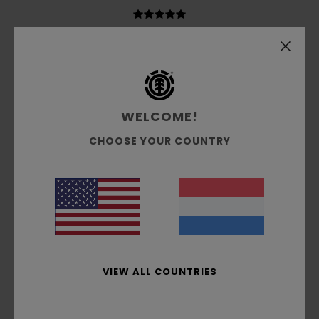
Alexandre
9. juli 2026
Geverifieerde aankoop
Comfort
: 5
Prijs-kwaliteitverhouding
: 5
Maat
: Perfecte
/5
/5
maat
Materiaal
: 5
Kleur
: 5
/5
/5
Ik raad dit product aan
WELCOME!
5
/5
CHOOSE YOUR COUNTRY
Gilles
9. juli 2026
Geverifieerde aankoop
top quality
Comfort
: 5
Prijs-kwaliteitverhouding
: 5
Maat
: Perfecte
/5
/5
maat
Materiaal
: 5
Kleur
: 5
/5
/5
Ik raad dit product aan
VIEW ALL COUNTRIES
5
/5