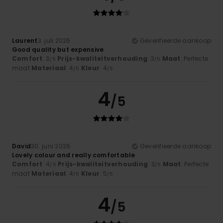
Laurent
3. juli 2026
Geverifieerde aankoop
Good quality but expensive
Comfort
: 3
Prijs-kwaliteitverhouding
: 3
Maat
: Perfecte
/5
/5
maat
Materiaal
: 4
Kleur
: 4
/5
/5
4
/5
David
30. juni 2026
Geverifieerde aankoop
Lovely colour and really comfortable
Comfort
: 4
Prijs-kwaliteitverhouding
: 3
Maat
: Perfecte
/5
/5
maat
Materiaal
: 4
Kleur
: 5
/5
/5
4
/5