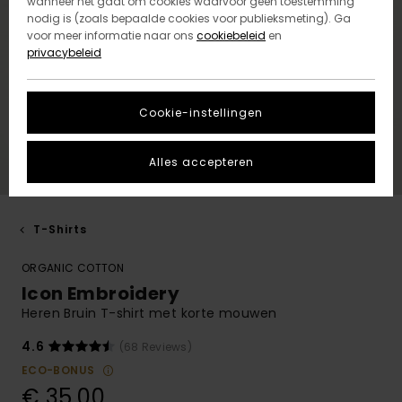
wanneer het gaat om cookies waarvoor geen toestemming
nodig is (zoals bepaalde cookies voor publieksmeting). Ga
voor meer informatie naar ons
cookiebeleid
en
privacybeleid
Cookie-instellingen
Alles accepteren
T-Shirts
ORGANIC COTTON
Icon Embroidery
Heren Bruin T-shirt met korte mouwen
4.6
(68 Reviews)
ECO-BONUS
€ 35,00