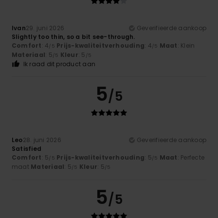
Ivan
29. juni 2026
Geverifieerde aankoop
Slightly too thin, so a bit see-through.
Comfort
: 4
Prijs-kwaliteitverhouding
: 4
Maat
: Klein
/5
/5
Materiaal
: 5
Kleur
: 5
/5
/5
Ik raad dit product aan
5
/5
Leo
28. juni 2026
Geverifieerde aankoop
Satisfied
Comfort
: 5
Prijs-kwaliteitverhouding
: 5
Maat
: Perfecte
/5
/5
maat
Materiaal
: 5
Kleur
: 5
/5
/5
5
/5