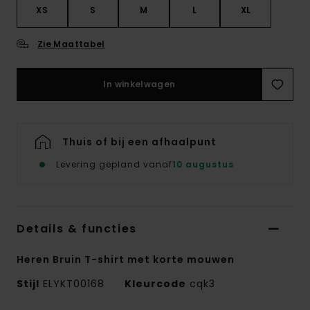
XS
S
M
L
XL
Zie Maattabel
In winkelwagen
Thuis of bij een afhaalpunt
Levering gepland vanaf
10 augustus
Details & functies
Heren Bruin T-shirt met korte mouwen
Stijl
ELYKT00168
Kleurcode
cqk3