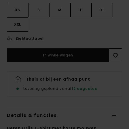
XS
S
M
L
XL
XXL
Zie Maattabel
In winkelwagen
Thuis of bij een afhaalpunt
Levering gepland vanaf
12 augustus
Details & functies
Heren Grijs T-shirt met korte mouwen