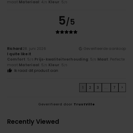
maat
Materiaal
: 4
Kleur
: 5
/5
/5
5
/5
Richard
28. juni 2026
Geverifieerde aankoop
I quite like it
Comfort
: 5
Prijs-kwaliteitverhouding
: 5
Maat
: Perfecte
/5
/5
maat
Materiaal
: 5
Kleur
: 5
/5
/5
Ik raad dit product aan
1
2
3
...
7
>
Geverifieerd door
TrustVille
Recently Viewed