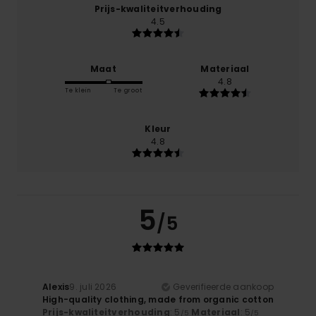
Prijs-kwaliteitverhouding
4.5
Maat
Materiaal
4.8
Te klein
Te groot
Kleur
4.8
5
/5
Alexis
9. juli 2026
Geverifieerde aankoop
High-quality clothing, made from organic cotton
Prijs-kwaliteitverhouding
: 5
Materiaal
: 5
/5
/5