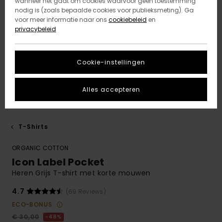
wanneer het gaat om cookies waarvoor geen toestemming
nodig is (zoals bepaalde cookies voor publieksmeting). Ga
voor meer informatie naar ons
cookiebeleid
en
privacybeleid
Cookie-instellingen
Alles accepteren
T-Shirts
ORGANIC COTTON
Icon Label Pocket
Heren Grijs T-shirt met korte mouwen
4.7
(69 Reviews)
ECO-BONUS
€ 30,00
48%