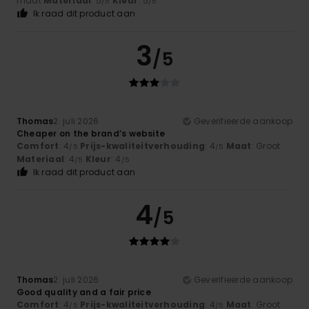
maat
Materiaal
: 5
Kleur
: 5
/5
/5
Ik raad dit product aan
3
/5
Thomas
2. juli 2026
Geverifieerde aankoop
Cheaper on the brand’s website
Comfort
: 4
Prijs-kwaliteitverhouding
: 4
Maat
: Groot
/5
/5
Materiaal
: 4
Kleur
: 4
/5
/5
Ik raad dit product aan
4
/5
Thomas
2. juli 2026
Geverifieerde aankoop
Good quality and a fair price
Comfort
: 4
Prijs-kwaliteitverhouding
: 4
Maat
: Groot
/5
/5