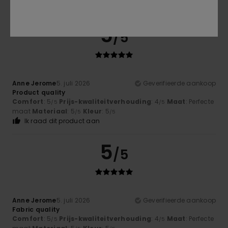
Ik raad dit product aan
5
/5
Anne Jerome
5. juli 2026
Geverifieerde aankoop
Product quality
Comfort
: 5
Prijs-kwaliteitverhouding
: 4
Maat
: Perfecte
/5
/5
maat
Materiaal
: 5
Kleur
: 5
/5
/5
Ik raad dit product aan
5
/5
Anne Jerome
5. juli 2026
Geverifieerde aankoop
Fabric quality
Comfort
: 5
Prijs-kwaliteitverhouding
: 4
Maat
: Perfecte
/5
/5