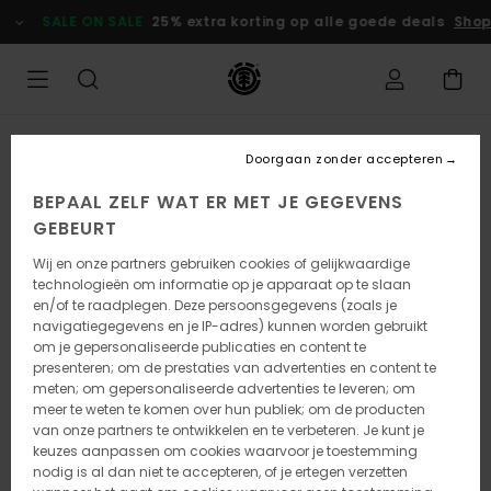
Ga
SALE ON SALE
25% extra korting op alle goede deals
Shop
naar
Productinformatie
Doorgaan zonder accepteren
BEPAAL ZELF WAT ER MET JE GEGEVENS
GEBEURT
Wij en onze partners gebruiken cookies of gelijkwaardige
technologieën om informatie op je apparaat op te slaan
en/of te raadplegen. Deze persoonsgegevens (zoals je
navigatiegegevens en je IP-adres) kunnen worden gebruikt
om je gepersonaliseerde publicaties en content te
presenteren; om de prestaties van advertenties en content te
meten; om gepersonaliseerde advertenties te leveren; om
meer te weten te komen over hun publiek; om de producten
van onze partners te ontwikkelen en te verbeteren. Je kunt je
keuzes aanpassen om cookies waarvoor je toestemming
nodig is al dan niet te accepteren, of je ertegen verzetten