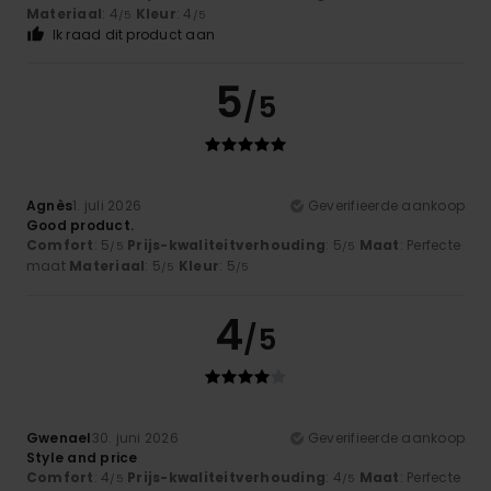
Materiaal
: 4
Kleur
: 4
/5
/5
Ik raad dit product aan
5
/5
Agnès
1. juli 2026
Geverifieerde aankoop
Good product.
Comfort
: 5
Prijs-kwaliteitverhouding
: 5
Maat
: Perfecte
/5
/5
maat
Materiaal
: 5
Kleur
: 5
/5
/5
4
/5
Gwenael
30. juni 2026
Geverifieerde aankoop
Style and price
Comfort
: 4
Prijs-kwaliteitverhouding
: 4
Maat
: Perfecte
/5
/5