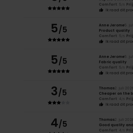
Comfort
: 5
Pri
/5
Ik raad dit pr
5
Anne Jerome
5. ju
/5
Product quality
Comfort
: 5
Pri
/5
Ik raad dit pr
5
Anne Jerome
5. ju
/5
Fabric quality
Comfort
: 5
Pri
/5
Ik raad dit pr
3
Thomas
2. juli 202
/5
Cheaper on the b
Comfort
: 4
Pri
/5
Ik raad dit pr
4
Thomas
2. juli 202
/5
Good quality and 
Comfort
: 4
Pri
/5