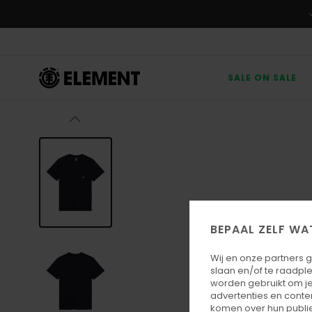
Ga
naar
Productinformatie
SALE ON SALE
BEPAAL ZELF WA
Wij en onze partners 
slaan en/of te raadpl
worden gebruikt om je
advertenties en conte
komen over hun publie