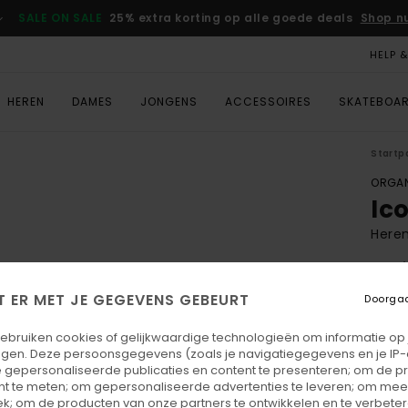
SALE ON SALE
25% extra korting op alle goede deals
Shop n
HELP 
HEREN
DAMES
JONGENS
ACCESSOIRES
SKATEBOA
Startp
ORGAN
Ic
Heren
4.7
ECO-
T ER MET JE GEGEVENS GEBEURT
Doorga
€ 30,
€ 1
gebruiken cookies of gelijkwaardige technologieën om informatie op
egen. Deze persoonsgegevens (zoals je navigatiegegevens en je IP
SALE
 gepersonaliseerde publicaties en content te presenteren; om de pr
nt te meten; om gepersonaliseerde advertenties te leveren; om meer
SALE 
k; om de producten van onze partners te ontwikkelen en te verbetere