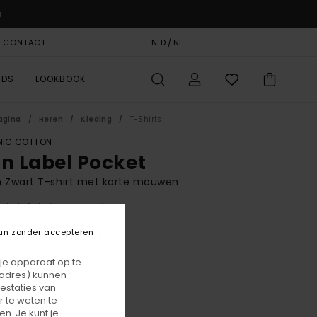
u
& CONTACT
CADEAUKAART
NLD / NL
STORELOCATOR
RDS
LOOKBOOK
agina
Heren
Kleding
T-Shirts
IC COTTON
on Label Pocket
 Zwart T-shirt met korte mouwen
(69 Reviews)
BONUS
an zonder accepteren
00
48%
5,75
 je apparaat op te
-adres) kunnen
estaties van
 te weten te
ON SALE 25% EXTRA
n. Je kunt je