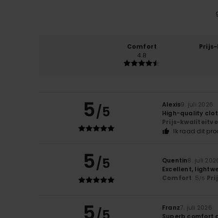
Comfort
Prijs
4.8
5
Alexis
9. juli 2026
/5
High-quality clo
Prijs-kwaliteit
Ik raad dit pr
5
/5
Quentin
8. juli 202
Excellent, lightwe
Comfort
: 5
Pri
/5
5
Franz
7. juli 2026
/5
Superb comfort 