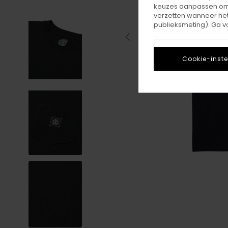
keuzes aanpassen om c
verzetten wanneer he
publieksmeting). Ga v
Cookie-inste