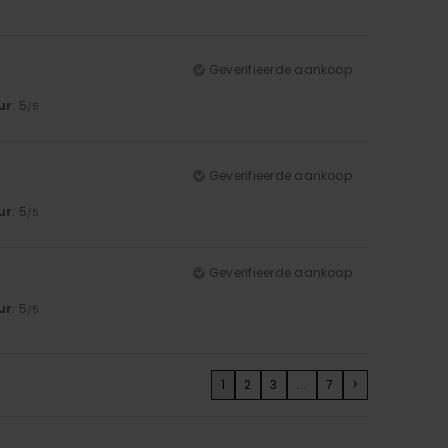
Geverifieerde aankoop
ur
: 5
/5
Geverifieerde aankoop
ur
: 5
/5
Geverifieerde aankoop
ur
: 5
/5
1
2
3
...
7
>