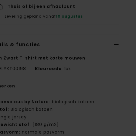
Thuis of bij een afhaalpunt
Levering gepland vanaf
10 augustus
ils & functies
n Zwart T-shirt met korte mouwen
ELYKT00198
Kleurcode
fbk
erken
onscious by Nature:
biologisch katoen
tof:
Biologisch katoen
ingle jersey
ewicht stof:
[180 g/m2]
asvorm:
normale pasvorm