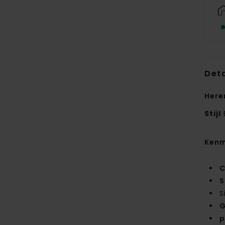
Deta
Here
Stijl
Kenm
C
S
S
G
p