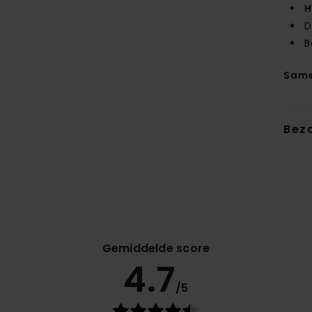
H
D
B
Same
Bez
Gemiddelde score
4.7
/5