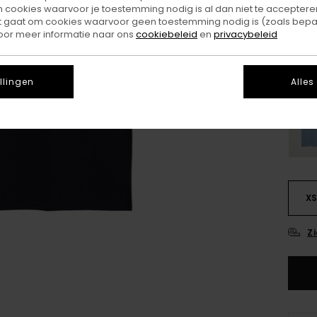
ookies waarvoor je toestemming nodig is al dan niet te accepteren
t gaat om cookies waarvoor geen toestemming nodig is (zoals bepa
Kleu
oor meer informatie naar ons
cookiebeleid
en
privacybeleid
llingen
Alles
X
Z