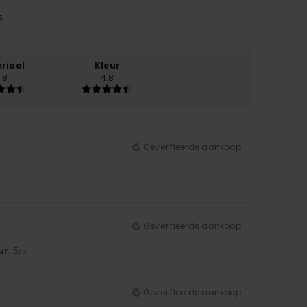
5
riaal
Kleur
.8
4.8
Geverifieerde aankoop
Geverifieerde aankoop
ur
: 5
/5
Geverifieerde aankoop