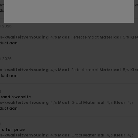
js-kwaliteitverhouding
: 5
Maat
: Perfecte maat
Materiaal
: 5
Kle
/5
/5
oduct aan
li 2026
js-kwaliteitverhouding
: 4
Maat
: Perfecte maat
Materiaal
: 5
Kle
/5
/5
oduct aan
li 2026
js-kwaliteitverhouding
: 4
Maat
: Perfecte maat
Materiaal
: 5
Kle
/5
/5
oduct aan
6
rand’s website
js-kwaliteitverhouding
: 4
Maat
: Groot
Materiaal
: 4
Kleur
: 4
/5
/5
/5
oduct aan
6
a fair price
js-kwaliteitverhouding
: 4
Maat
: Groot
Materiaal
: 4
Kleur
: 4
/5
/5
/5