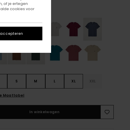
, of je ertegen
alde cookies voor
Flint Black
r
 accepteren
S
S
M
L
XL
XXL
ie Maattabel
In winkelwagen