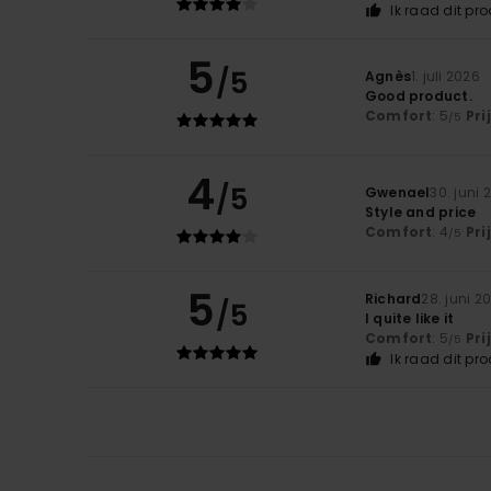
Ik raad dit pr
5
/5
Agnès
1. juli 2026
Good product.
Comfort
: 5
Pri
/5
4
/5
Gwenael
30. juni 
Style and price
Comfort
: 4
Pri
/5
5
Richard
28. juni 2
/5
I quite like it
Comfort
: 5
Pri
/5
Ik raad dit pr