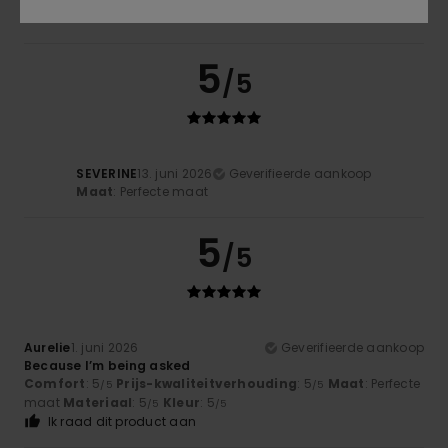
5
/5
SEVERINE
13. juni 2026
Geverifieerde aankoop
Maat
: Perfecte maat
5
/5
Aurelie
1. juni 2026
Geverifieerde aankoop
Because I’m being asked
Comfort
: 5
Prijs-kwaliteitverhouding
: 5
Maat
: Perfecte
/5
/5
maat
Materiaal
: 5
Kleur
: 5
/5
/5
Ik raad dit product aan