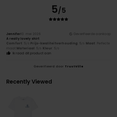
5
/5
Jennifer
10. mei 2026
Geverifieerde aankoop
A really lovely shirt
Comfort
: 5
Prijs-kwaliteitverhouding
: 5
Maat
: Perfecte
/5
/5
maat
Materiaal
: 5
Kleur
: 5
/5
/5
Ik raad dit product aan
Geverifieerd door
TrustVille
Recently Viewed