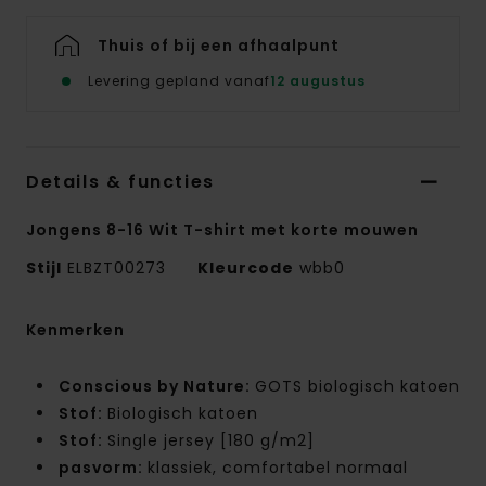
Thuis of bij een afhaalpunt
Levering gepland vanaf
12 augustus
Details & functies
Jongens 8-16 Wit T-shirt met korte mouwen
Stijl
ELBZT00273
Kleurcode
wbb0
Kenmerken
Conscious by Nature:
GOTS biologisch katoen
Stof:
Biologisch katoen
Stof:
Single jersey [180 g/m2]
pasvorm:
klassiek, comfortabel normaal