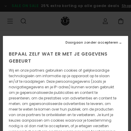
Ga
SALE ON SALE
25% extra korting op alle goede deals
Shop
naar
Productinformatie
Doorgaan zonder accepteren
BEPAAL ZELF WAT ER MET JE GEGEVENS
GEBEURT
Wij en onze partners gebruiken cookies of gelijkwaardige
technologieën om informatie op je apparaat op te slaan
en/of te raadplegen. Deze persoonsgegevens (zoals je
navigatiegegevens en je IP-adres) kunnen worden gebruikt
om je gepersonaliseerde publicaties en content te
presenteren; om de prestaties van advertenties en content te
meten; om gepersonaliseerde advertenties te leveren; om
meer te weten te komen over hun publiek; om de producten
van onze partners te ontwikkelen en te verbeteren. Je kunt je
keuzes aanpassen om cookies waarvoor je toestemming
nodig is al dan niet te accepteren, of je ertegen verzetten