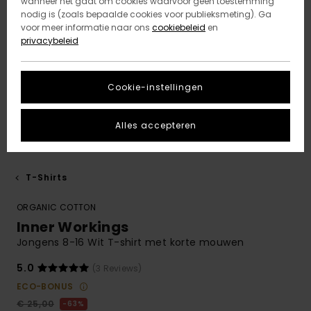
wanneer het gaat om cookies waarvoor geen toestemming
nodig is (zoals bepaalde cookies voor publieksmeting). Ga
voor meer informatie naar ons
cookiebeleid
en
privacybeleid
Cookie-instellingen
Alles accepteren
T-Shirts
ORGANIC COTTON
Inner Workings
Jongens 8-16 Wit T-shirt met korte mouwen
5.0
(3 Reviews)
ECO-BONUS
€ 25,00
63%