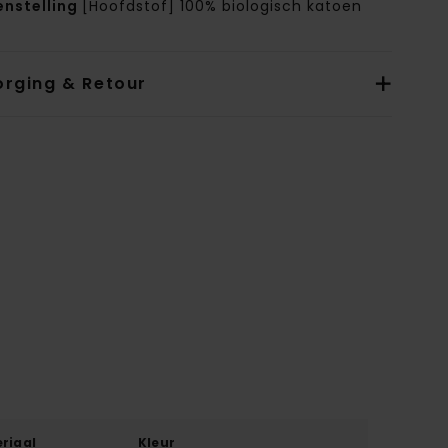
nstelling
[Hoofdstof] 100% biologisch katoen
orging & Retour
riaal
Kleur