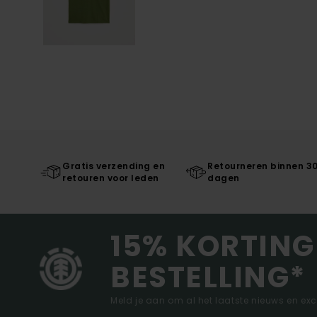
Gratis verzending en
Retourneren binnen 3
retouren voor leden
dagen
15% KORTING
BESTELLING*
Meld je aan om al het laatste nieuws en ex