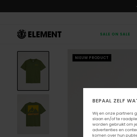
Ga
naar
Productinformatie
SALE ON SALE
NIEUW PRODUCT
BEPAAL ZELF WA
Wij en onze partners 
slaan en/of te raadpl
worden gebruikt om je
advertenties en conte
komen over hun publie