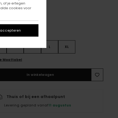
, of je ertegen
Bronze Green
r
alde cookies voor
 accepteren
S
S
M
L
XL
ie Maattabel
In winkelwagen
Thuis of bij een afhaalpunt
Levering gepland vanaf
11 augustus