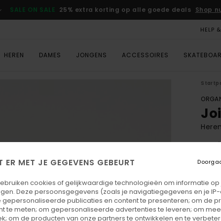
SALE ON SALE
25% extra korting op alle goede deals
Shop n
HELP 
HEREN
DAMES
JONGENS
ACCESSOIRES
SKATEBOA
Startp
ORGAN
Jo
Here
5.0
ECO-
T ER MET JE GEGEVENS GEBEURT
Doorga
€ 3
gebruiken cookies of gelijkwaardige technologieën om informatie op
egen. Deze persoonsgegevens (zoals je navigatiegegevens en je IP
Betaal
 gepersonaliseerde publicaties en content te presenteren; om de pr
nt te meten; om gepersonaliseerde advertenties te leveren; om meer
k; om de producten van onze partners te ontwikkelen en te verbetere