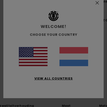
Same
Bez
WELCOME!
CHOOSE YOUR COUNTRY
Gemiddelde score
5.0
/5
VIEW ALL COUNTRIES
gebaseerd op
1 geverifieerde beoordelingen
sinds juli 2026
100% van onze klanten bevelen dit product aan
-kwaliteitverhouding
Maat
Mate