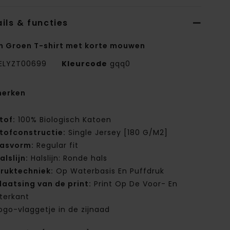
ils & functies
n Groen T-shirt met korte mouwen
ELYZT00699
Kleurcode
gqq0
erken
tof:
100% Biologisch Katoen
tofconstructie:
Single Jersey [180 G/M2]
asvorm:
Regular fit
alslijn:
Halslijn: Ronde hals
ruktechniek:
Op Waterbasis En Puffdruk
laatsing van de print:
Print Op De Voor- En
terkant
ogo-vlaggetje in de zijnaad