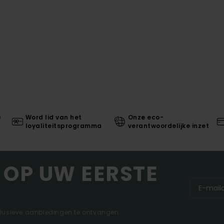
0
Word lid van het
Onze eco-
loyaliteitsprogramma
verantwoordelijke inzet
 OP UW EERSTE
clusieve aanbiedingen te ontvangen.