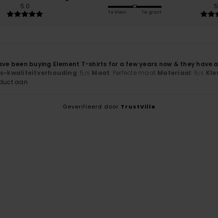
5.0
5
Te klein
Te groot
have been buying Element T-shirts for a few years now & they have 
js-kwaliteitverhouding
: 5
Maat
: Perfecte maat
Materiaal
: 5
Kle
/5
/5
oduct aan
Geverifieerd door
TrustVille