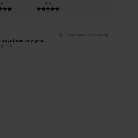
.0
5.0
Geverifieerde aankoop
always been very good.
ur
: 5
/5