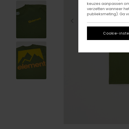
keuzes aanpassen om c
verzetten wanneer he
publieksmeting). Ga v
Cookie-inste