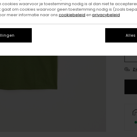
ookies waarvoor je toestemming nodig is al dan niet te accepteren
Kleu
t gaat om cookies waarvoor geen toestemming nodig is (zoals bepa
oor meer informatie naar ons
cookiebeleid
en
privacybeleid
llingen
Alles
X
Z