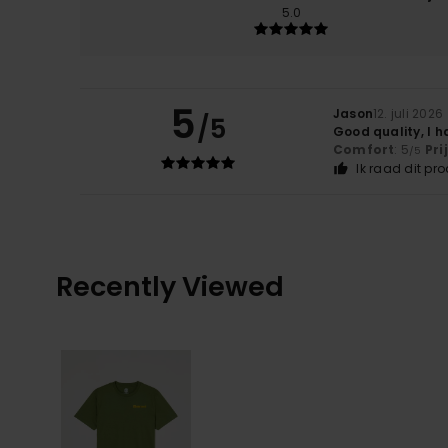
5.0
5
Jason
12. juli 2026
/5
Good quality, I 
Comfort
: 5
Pri
/5
Ik raad dit pr
Recently Viewed