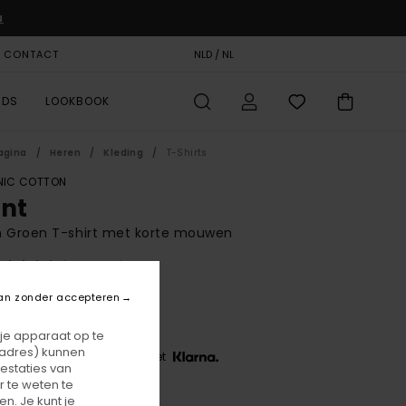
u
& CONTACT
CADEAUKAART
NLD / NL
STORELOCATOR
RDS
LOOKBOOK
agina
Heren
Kleding
T-Shirts
IC COTTON
int
n Groen T-shirt met korte mouwen
(1 Reviews)
BONUS
an zonder accepteren
5,00
 je apparaat op te
-adres) kunnen
 3 x € 11,67, zonder rente met
estaties van
 te weten te
n. Je kunt je