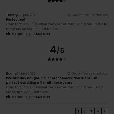
Thierry
22. juni 2026
Geverifieerde aankoop
Perfect cut
Comfort
: 4
Prijs-kwaliteitverhouding
: 4
Maat
: Perfecte
/5
/5
maat
Materiaal
: 5
Kleur
: 5
/5
/5
Ik raad dit product aan
4
/5
Roche
21. juni 2026
Geverifieerde aankoop
I’ve already bought it in another colour and it’s still in
perfect condition after all these years
Comfort
: 4
Prijs-kwaliteitverhouding
: 4
Maat
: Groot
/5
/5
Materiaal
: 4
Kleur
: 4
/5
/5
Ik raad dit product aan
1
2
3
4
>