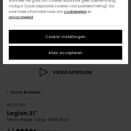
wanneer het gaat om cookies waarvoor geen toestemming
nodig is (zoals bepaalde cookies voor publieksmeting). Ga
voor meer informatie naar ons
cookiebeleid
en
privacybeleid
Cookie-instellingen
Alles accepteren
VIDEO AFSPELEN
Korte Broeken
RECYCLED
Legion 21"
Heren Beige Cargo Walkshort
4.7
(33 Reviews)