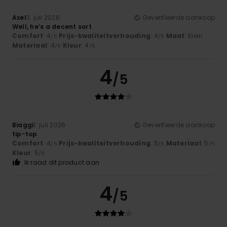
Axel
3. juli 2026
Geverifieerde aankoop
Well, he’s a decent sort
Comfort
: 4
Prijs-kwaliteitverhouding
: 4
Maat
: Klein
/5
/5
Materiaal
: 4
Kleur
: 4
/5
/5
4
/5
Biaggi
1. juli 2026
Geverifieerde aankoop
tip-top
Comfort
: 4
Prijs-kwaliteitverhouding
: 5
Materiaal
: 5
/5
/5
/5
Kleur
: 5
/5
Ik raad dit product aan
4
/5