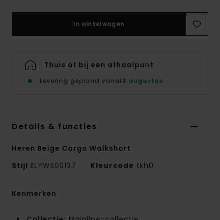
In winkelwagen
Thuis of bij een afhaalpunt
Levering gepland vanaf
8 augustus
Details & functies
Heren Beige Cargo Walkshort
Stijl
ELYWS00137
Kleurcode
tkh0
Kenmerken
Collectie:
Mainline-collectie