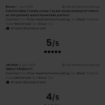
Bruno
27. juni 2026
Geverifieerde aankoop
Comfortable / lovely colour / press studs instead of Velcro
on the pockets would have been perfect
Comfort
: 5
Prijs-kwaliteitverhouding
: 4
Maat
: Perfecte
/5
/5
maat
Materiaal
: 4
Kleur
: 5
/5
/5
Ik raad dit product aan
5
/5
Jérôme
25. juni 2026
Geverifieerde aankoop
GREAT PRODUCT!
Comfort
: 5
Prijs-kwaliteitverhouding
: 5
Maat
: Perfecte
/5
/5
maat
Materiaal
: 5
Kleur
: 5
/5
/5
Ik raad dit product aan
4
/5