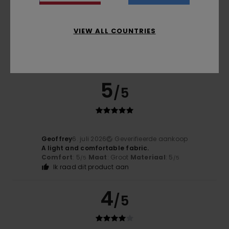
Araceli
6. juli 2026
Geverifieerde aankoop
VIEW ALL COUNTRIES
Extremely comfortable and high quality
Comfort
: 5
Prijs-kwaliteitverhouding
: 4
Maat
: Perfecte
/5
/5
maat
Materiaal
: 5
Kleur
: 5
/5
/5
Ik raad dit product aan
5
/5
Geoffrey
6. juli 2026
Geverifieerde aankoop
A light and comfortable fabric.
Comfort
: 5
Maat
: Groot
Materiaal
: 5
/5
/5
Ik raad dit product aan
4
/5