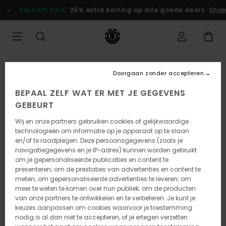
Ga
SALE ON SALE
25% extra korting op alle goede deals
Shop
naar
Productinformatie
Doorgaan zonder accepteren
BEPAAL ZELF WAT ER MET JE GEGEVENS
GEBEURT
Wij en onze partners gebruiken cookies of gelijkwaardige
technologieën om informatie op je apparaat op te slaan
en/of te raadplegen. Deze persoonsgegevens (zoals je
navigatiegegevens en je IP-adres) kunnen worden gebruikt
om je gepersonaliseerde publicaties en content te
presenteren; om de prestaties van advertenties en content te
meten; om gepersonaliseerde advertenties te leveren; om
meer te weten te komen over hun publiek; om de producten
van onze partners te ontwikkelen en te verbeteren. Je kunt je
keuzes aanpassen om cookies waarvoor je toestemming
nodig is al dan niet te accepteren, of je ertegen verzetten