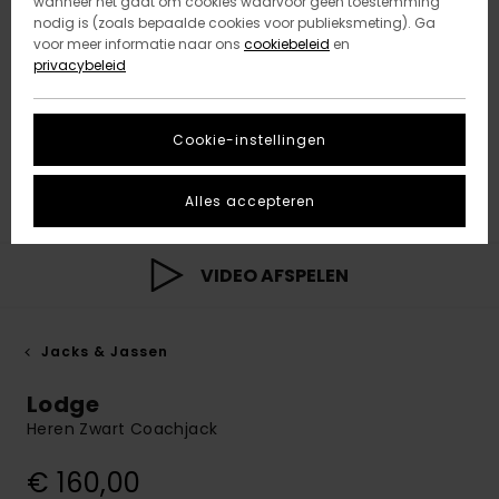
wanneer het gaat om cookies waarvoor geen toestemming
nodig is (zoals bepaalde cookies voor publieksmeting). Ga
voor meer informatie naar ons
cookiebeleid
en
privacybeleid
Cookie-instellingen
Alles accepteren
VIDEO AFSPELEN
Jacks & Jassen
Lodge
Heren Zwart Coachjack
€ 160,00