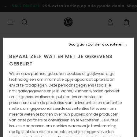
Ga
SALE ON SALE
25% extra korting op alle goede deals
Shop
naar
Productinformatie
UITVERKOCHT
Doorgaan zonder accepteren
BEPAAL ZELF WAT ER MET JE GEGEVENS
GEBEURT
Wij en onze partners gebruiken cookies of gelijkwaardige
technologieën om informatie op je apparaat op te slaan
en/of te raadplegen. Deze persoonsgegevens (zoals je
navigatiegegevens en je IP-adres) kunnen worden gebruikt
om je gepersonaliseerde publicaties en content te
presenteren; om de prestaties van advertenties en content te
meten; om gepersonaliseerde advertenties te leveren; om
meer te weten te komen over hun publiek; om de producten
van onze partners te ontwikkelen en te verbeteren. Je kunt je
keuzes aanpassen om cookies waarvoor je toestemming
nodig is al dan niet te accepteren, of je ertegen verzetten