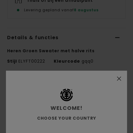
Thuis of bij een afhaalpunt
Levering gepland vanaf
8 augustus
Details & functies
Heren Groen Sweater met halve rits
Stijl
ELYFT00222
Kleurcode
gqq0
Kenmerken
Stof:
Corduroy van 100% gerecycled polyester
met bonded fleece, 360 g/m²
WELCOME!
Pasvorm:
Regular fit
Geborstelde binnenkant
CHOOSE YOUR COUNTRY
Korte rits
Logoborduursel op de borst