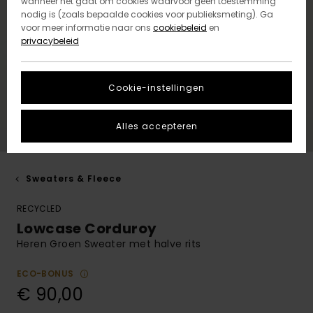
wanneer het gaat om cookies waarvoor geen toestemming
nodig is (zoals bepaalde cookies voor publieksmeting). Ga
voor meer informatie naar ons
cookiebeleid
en
privacybeleid
Cookie-instellingen
Alles accepteren
Sweaters & Fleece
RECYCLED
Lowcase Corduroy
Heren Groen Sweater met halve rits
ECO-BONUS
€ 90,00