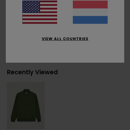
Label opzij
Samenstelling
[Hoofdstof] 100% gerecycled
polyester
VIEW ALL COUNTRIES
Bezorging & Retour
Recently Viewed