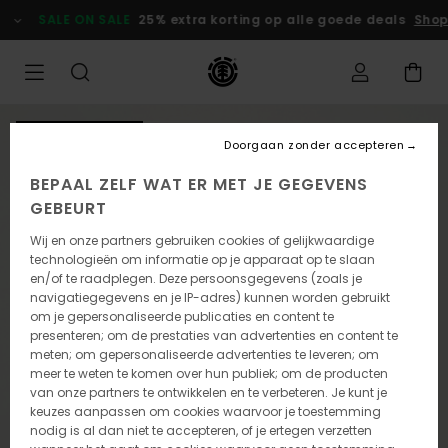
Ga
SALE ON SALE
25% extra korting op alle goede deals
Shop
naar
Productinformatie
NIEUW PRODUCT
Doorgaan zonder accepteren
BEPAAL ZELF WAT ER MET JE GEGEVENS
GEBEURT
Wij en onze partners gebruiken cookies of gelijkwaardige
technologieën om informatie op je apparaat op te slaan
en/of te raadplegen. Deze persoonsgegevens (zoals je
navigatiegegevens en je IP-adres) kunnen worden gebruikt
om je gepersonaliseerde publicaties en content te
presenteren; om de prestaties van advertenties en content te
meten; om gepersonaliseerde advertenties te leveren; om
meer te weten te komen over hun publiek; om de producten
van onze partners te ontwikkelen en te verbeteren. Je kunt je
keuzes aanpassen om cookies waarvoor je toestemming
nodig is al dan niet te accepteren, of je ertegen verzetten