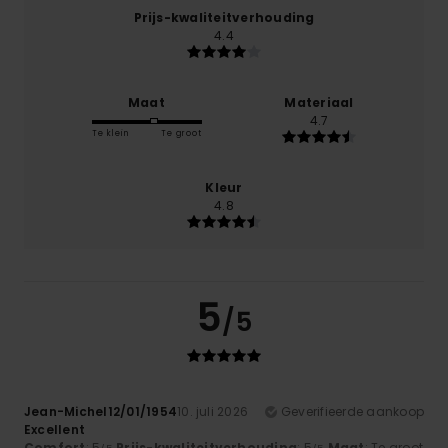
Prijs-kwaliteitverhouding
4.4
Maat
Materiaal
4.7
Te klein
Te groot
Kleur
4.8
5
/5
Jean-Michel12/01/1954
10. juli 2026
Geverifieerde aankoop
Excellent
Comfort
: 5
Prijs-kwaliteitverhouding
: 5
Maat
: Te groot