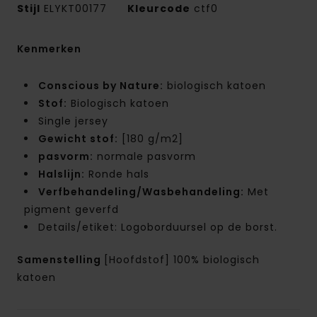
Stijl
ELYKT00177
Kleurcode
ctf0
Kenmerken
Conscious by Nature:
biologisch katoen
Stof:
Biologisch katoen
Single jersey
Gewicht stof:
[180 g/m2]
pasvorm:
normale pasvorm
Halslijn:
Ronde hals
Verfbehandeling/Wasbehandeling:
Met
pigment geverfd
Details/etiket: Logoborduursel op de borst.
Samenstelling
[Hoofdstof] 100% biologisch
katoen