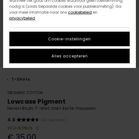
wanneer het gaat om cookies waarvoor geen toestemming
nodig is (zoals bepaalde cookies voor publieksmeting). Ga
voor meer informatie naar ons
cookiebeleid
en
privacybeleid
Cookie-instellingen
Alles accepteren
T-Shirts
ORGANIC COTTON
Lowcase Pigment
Heren Bruin T-shirt met korte mouwen
4.6
(43 Reviews)
ECO-BONUS
€ 35,00