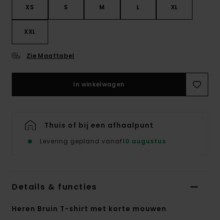
XS
S
M
L
XL
XXL
Zie Maattabel
In winkelwagen
Thuis of bij een afhaalpunt
Levering gepland vanaf
10 augustus
Details & functies
Heren Bruin T-shirt met korte mouwen