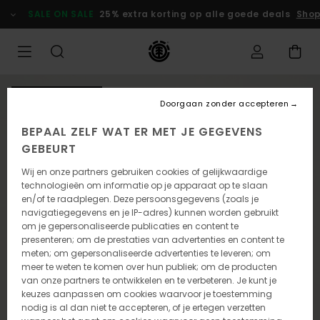
Ga
SALE ON SALE
25% extra korting op alle goede deals
Shop
naar
Productinformatie
NIEUW PRODUCT
Doorgaan zonder accepteren
BEPAAL ZELF WAT ER MET JE GEGEVENS
GEBEURT
Wij en onze partners gebruiken cookies of gelijkwaardige
technologieën om informatie op je apparaat op te slaan
en/of te raadplegen. Deze persoonsgegevens (zoals je
navigatiegegevens en je IP-adres) kunnen worden gebruikt
om je gepersonaliseerde publicaties en content te
presenteren; om de prestaties van advertenties en content te
meten; om gepersonaliseerde advertenties te leveren; om
meer te weten te komen over hun publiek; om de producten
van onze partners te ontwikkelen en te verbeteren. Je kunt je
keuzes aanpassen om cookies waarvoor je toestemming
nodig is al dan niet te accepteren, of je ertegen verzetten