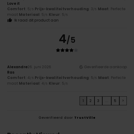
Love it
Comfort
: 5
Prijs-kwaliteitverhouding
: 3
Maat
: Perfecte
/5
/5
maat
Materiaal
: 5
Kleur
: 5
/5
/5
Ik raad dit product aan
4
/5
Alexandre
26. juni 2026
Geverifieerde aankoop
Ras
Comfort
: 4
Prijs-kwaliteitverhouding
: 5
Maat
: Perfecte
/5
/5
maat
Materiaal
: 4
Kleur
: 5
/5
/5
1
2
3
...
5
>
Geverifieerd door
TrustVille