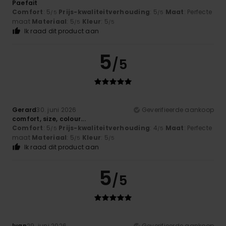
Paefait
Comfort
: 5
Prijs-kwaliteitverhouding
: 5
Maat
: Perfecte
/5
/5
maat
Materiaal
: 5
Kleur
: 5
/5
/5
Ik raad dit product aan
5
/5
Gerard
30. juni 2026
Geverifieerde aankoop
comfort, size, colour...
Comfort
: 5
Prijs-kwaliteitverhouding
: 4
Maat
: Perfecte
/5
/5
maat
Materiaal
: 5
Kleur
: 5
/5
/5
Ik raad dit product aan
5
/5
Ivan
29. juni 2026
Geverifieerde aankoop