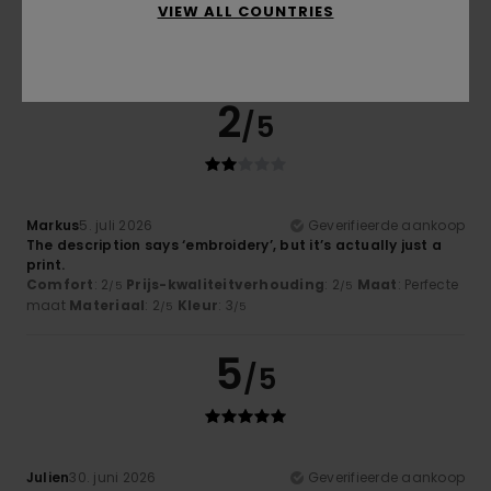
VIEW ALL COUNTRIES
print.
Comfort
: 3
Prijs-kwaliteitverhouding
: 2
Maat
: Perfecte
/5
/5
maat
Materiaal
: 2
Kleur
: 3
/5
/5
2
/5
Markus
5. juli 2026
Geverifieerde aankoop
The description says ‘embroidery’, but it’s actually just a
print.
Comfort
: 2
Prijs-kwaliteitverhouding
: 2
Maat
: Perfecte
/5
/5
maat
Materiaal
: 2
Kleur
: 3
/5
/5
5
/5
Julien
30. juni 2026
Geverifieerde aankoop