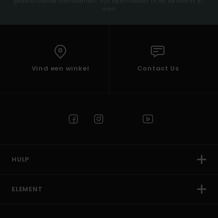
gedetailleerde voorwaarden zijn beschikbaar in de welkomst e-
mail
Vind een winkel
Contact Us
HULP
ELEMENT