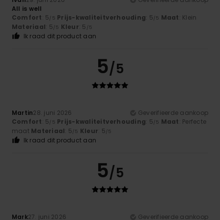
All is well
Comfort
: 5
Prijs-kwaliteitverhouding
: 5
Maat
: Klein
/5
/5
Materiaal
: 5
Kleur
: 5
/5
/5
Ik raad dit product aan
5
/5
Martin
28. juni 2026
Geverifieerde aankoop
Comfort
: 5
Prijs-kwaliteitverhouding
: 5
Maat
: Perfecte
/5
/5
maat
Materiaal
: 5
Kleur
: 5
/5
/5
Ik raad dit product aan
5
/5
Mark
27. juni 2026
Geverifieerde aankoop