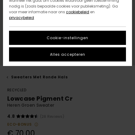
wanneer het gaat om cookies waarvoor geen toestemming
nodig is (zoals bepaalde cookies voor publieksmeting). Ga
voor meer informatie naar ons
cookiebeleid
en
privacybeleid
Cookie-instellingen
Alles accepteren
Sweaters Met Ronde Hals
RECYCLED
Lowcase Pigment Cr
Heren Groen Sweater
4.8
(28 Reviews)
ECO-BONUS
€ 70,00