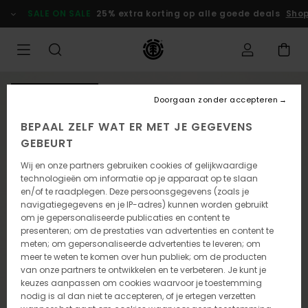
Ga
SALE ON SALE
25% extra korting op alle goede deals
Shop
naar
Productinformatie
NIEUW PRODUCT
Doorgaan zonder accepteren
BEPAAL ZELF WAT ER MET JE GEGEVENS
GEBEURT
Wij en onze partners gebruiken cookies of gelijkwaardige
technologieën om informatie op je apparaat op te slaan
en/of te raadplegen. Deze persoonsgegevens (zoals je
navigatiegegevens en je IP-adres) kunnen worden gebruikt
om je gepersonaliseerde publicaties en content te
presenteren; om de prestaties van advertenties en content te
meten; om gepersonaliseerde advertenties te leveren; om
meer te weten te komen over hun publiek; om de producten
van onze partners te ontwikkelen en te verbeteren. Je kunt je
keuzes aanpassen om cookies waarvoor je toestemming
nodig is al dan niet te accepteren, of je ertegen verzetten