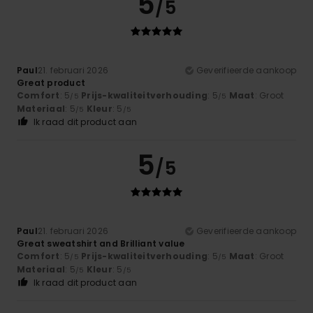
5
/5
Paul
21. februari 2026
Geverifieerde aankoop
Great product
Comfort
: 5
Prijs-kwaliteitverhouding
: 5
Maat
: Groot
/5
/5
Materiaal
: 5
Kleur
: 5
/5
/5
Ik raad dit product aan
5
/5
Paul
21. februari 2026
Geverifieerde aankoop
Great sweatshirt and Brilliant value
Comfort
: 5
Prijs-kwaliteitverhouding
: 5
Maat
: Groot
/5
/5
Materiaal
: 5
Kleur
: 5
/5
/5
Ik raad dit product aan