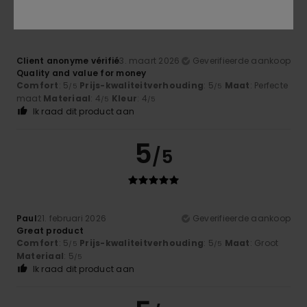
Client anonyme vérifié
3. maart 2026
Geverifieerde aankoop
Quality and value for money
Comfort
: 5
Prijs-kwaliteitverhouding
: 5
Maat
: Perfecte
/5
/5
maat
Materiaal
: 4
Kleur
: 4
/5
/5
Ik raad dit product aan
5
/5
Paul
21. februari 2026
Geverifieerde aankoop
Great product
Comfort
: 5
Prijs-kwaliteitverhouding
: 5
Maat
: Groot
/5
/5
Materiaal
: 5
/5
Ik raad dit product aan