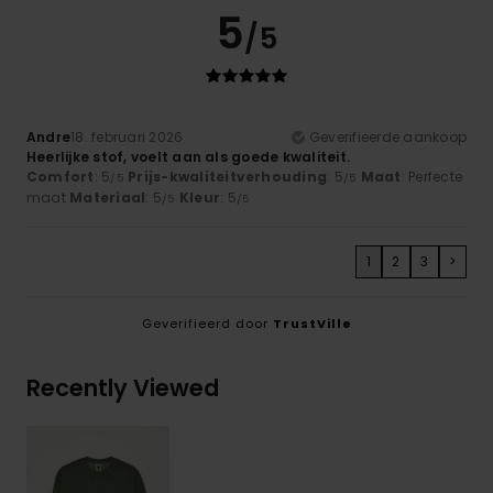
5
/5
Andre
18. februari 2026
Geverifieerde aankoop
Heerlijke stof, voelt aan als goede kwaliteit.
Comfort
: 5
Prijs-kwaliteitverhouding
: 5
Maat
: Perfecte
/5
/5
maat
Materiaal
: 5
Kleur
: 5
/5
/5
1
2
3
>
Geverifieerd door
TrustVille
Recently Viewed