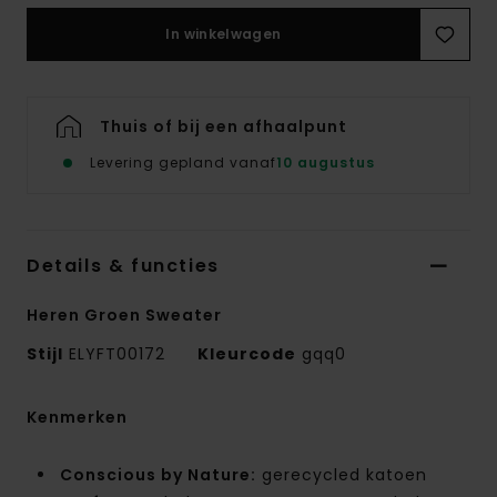
In winkelwagen
Thuis of bij een afhaalpunt
Levering gepland vanaf
10 augustus
Details & functies
Heren Groen Sweater
Stijl
ELYFT00172
Kleurcode
gqq0
Kenmerken
Conscious by Nature:
gerecycled katoen