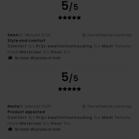
5
/5
Sean
20. februari 2026
Geverifieerde aankoop
Style and comfort
Comfort
: 5
Prijs-kwaliteitverhouding
: 5
Maat
: Perfecte
/5
/5
maat
Materiaal
: 5
Kleur
: 5
/5
/5
Ik raad dit product aan
5
/5
Maite
18. februari 2026
Geverifieerde aankoop
Product expected
Comfort
: 5
Prijs-kwaliteitverhouding
: 5
Maat
: Perfecte
/5
/5
maat
Materiaal
: 5
Kleur
: 5
/5
/5
Ik raad dit product aan