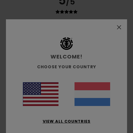
5
/5
Guillomot
12. maart 2026
Geverifieerde aankoop
Comfortable and well-fitting
Comfort
: 5
Prijs-kwaliteitverhouding
: 5
Maat
: Perfecte
/5
/5
maat
Materiaal
: 5
Kleur
: 5
/5
/5
Ik raad dit product aan
WELCOME!
5
CHOOSE YOUR COUNTRY
/5
Guillomot
12. maart 2026
Geverifieerde aankoop
Well-fitted and comfortable
Comfort
: 5
Maat
: Perfecte maat
Kleur
: 5
/5
/5
Ik raad dit product aan
VIEW ALL COUNTRIES
5
/5