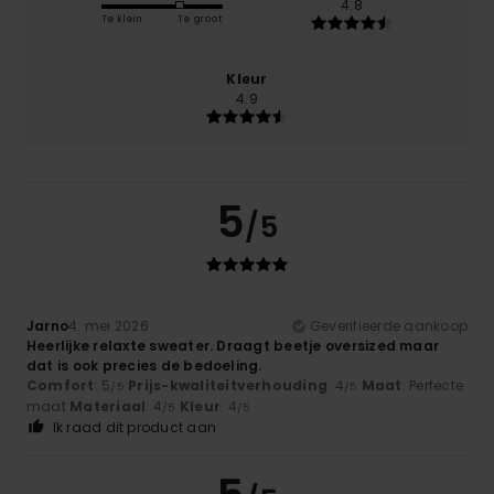
4.8
Te klein
Te groot
Kleur
4.9
5
/5
Jarno
4. mei 2026
Geverifieerde aankoop
Heerlijke relaxte sweater. Draagt beetje oversized maar
dat is ook precies de bedoeling.
Comfort
: 5
Prijs-kwaliteitverhouding
: 4
Maat
: Perfecte
/5
/5
maat
Materiaal
: 4
Kleur
: 4
/5
/5
Ik raad dit product aan