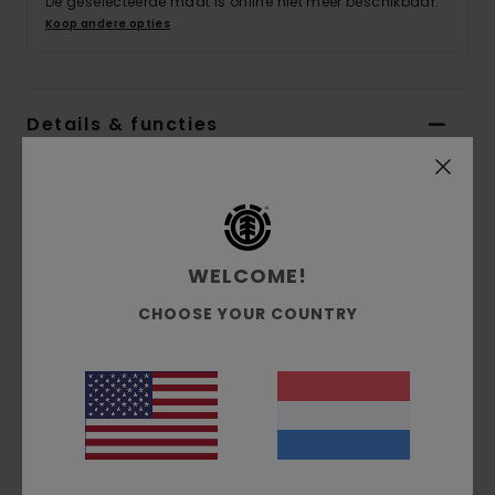
De geselecteerde maat is online niet meer beschikbaar.
Koop andere opties
Details & functies
Jongens 8-16 Groen Sweater
Stijl
ELBFT00130
Kleurcode
gqq0
WELCOME!
Kenmerken
CHOOSE YOUR COUNTRY
Stof:
Recycled cotton/polyester [350 g/m2]
Wijde pasvorm
Geborsteld aan de binnenkant
Met pigment geverfd
Logoborduursel op de borst.
Samenstelling
[Hoofdstof] 50% gerecycled