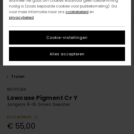
wanneer het gaat om cookies waarvoor geen toestemming
nodig is (zoals bepaalde cookies voor publieksmeting). Ga
voor meer informatie naar ons
cookiebeleid
en
privacybeleid
Cookie-instellingen
Alles accepteren
Truien
RECYCLED
Lowcase Pigment Cr Y
Jongens 8-16 Groen Sweater
ECO-BONUS
€ 55,00