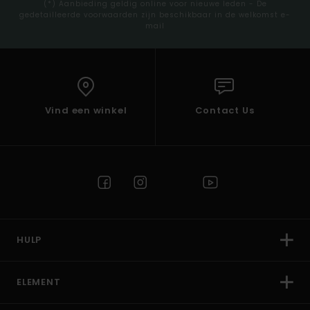
(*) Aanbieding geldig online voor nieuwe leden - De
gedetailleerde voorwaarden zijn beschikbaar in de welkomst e-
mail
Vind een winkel
Contact Us
HULP
ELEMENT