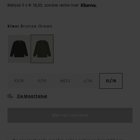
Betaal 3 x € 18,33, zonder rente met
Bronze Green
Kleur
XS/8
S/10
M/12
L/14
XL/16
Zie Maattabel
Niet op voorraad