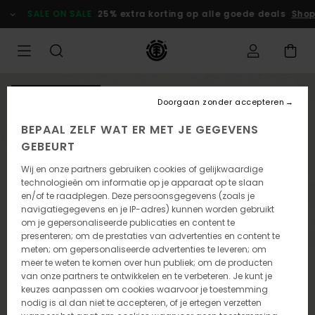
Ga
SALE ON SALE
25% extra korting op alle goede deals
Shop
naar
Productinformatie
NIEUW PRODUCT
Doorgaan zonder accepteren
BEPAAL ZELF WAT ER MET JE GEGEVENS
GEBEURT
Wij en onze partners gebruiken cookies of gelijkwaardige
technologieën om informatie op je apparaat op te slaan
en/of te raadplegen. Deze persoonsgegevens (zoals je
navigatiegegevens en je IP-adres) kunnen worden gebruikt
om je gepersonaliseerde publicaties en content te
presenteren; om de prestaties van advertenties en content te
meten; om gepersonaliseerde advertenties te leveren; om
meer te weten te komen over hun publiek; om de producten
van onze partners te ontwikkelen en te verbeteren. Je kunt je
keuzes aanpassen om cookies waarvoor je toestemming
nodig is al dan niet te accepteren, of je ertegen verzetten