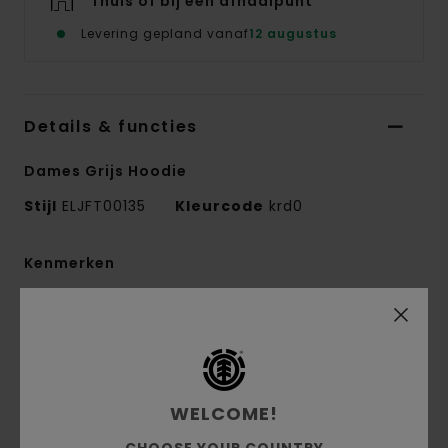
Thuis of bij een afhaalpunt
Levering gepland vanaf
12 augustus
Details & functies
Dames Grijs Hoodie
Stijl
ELJFT00135
Kleurcode
krd0
Kenmerken
Stof:
50% Gerecycled Katoen, 30% Katoen,
20% Gerecycled Polyester Geborstelde
Sweatstof [350 G/M2]
Fit:
Relaxed Fit
WELCOME!
Geborstelde binnenkant
Kangoeroezak
CHOOSE YOUR COUNTRY