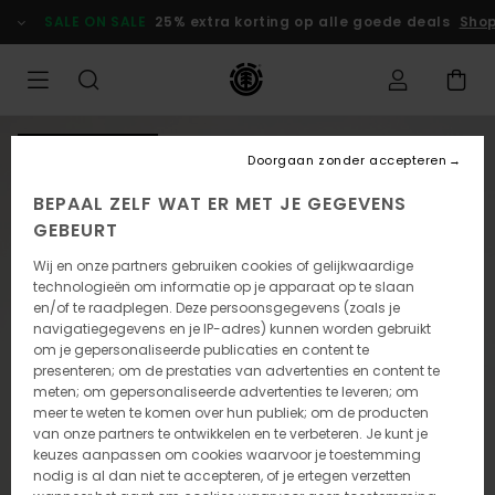
Ga
SALE ON SALE
25% extra korting op alle goede deals
Shop
naar
Productinformatie
NIEUW PRODUCT
Doorgaan zonder accepteren
BEPAAL ZELF WAT ER MET JE GEGEVENS
GEBEURT
Wij en onze partners gebruiken cookies of gelijkwaardige
technologieën om informatie op je apparaat op te slaan
en/of te raadplegen. Deze persoonsgegevens (zoals je
navigatiegegevens en je IP-adres) kunnen worden gebruikt
om je gepersonaliseerde publicaties en content te
presenteren; om de prestaties van advertenties en content te
meten; om gepersonaliseerde advertenties te leveren; om
meer te weten te komen over hun publiek; om de producten
van onze partners te ontwikkelen en te verbeteren. Je kunt je
keuzes aanpassen om cookies waarvoor je toestemming
nodig is al dan niet te accepteren, of je ertegen verzetten