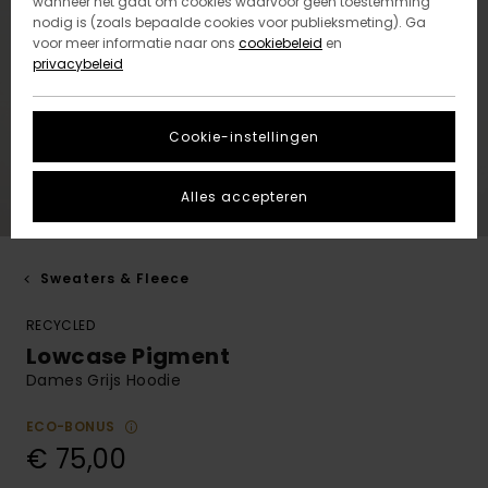
wanneer het gaat om cookies waarvoor geen toestemming
nodig is (zoals bepaalde cookies voor publieksmeting). Ga
voor meer informatie naar ons
cookiebeleid
en
privacybeleid
Cookie-instellingen
Alles accepteren
Sweaters & Fleece
RECYCLED
Lowcase Pigment
Dames Grijs Hoodie
ECO-BONUS
€ 75,00