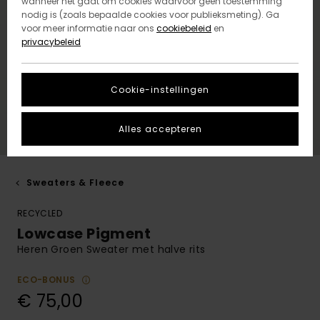
wanneer het gaat om cookies waarvoor geen toestemming
nodig is (zoals bepaalde cookies voor publieksmeting). Ga
voor meer informatie naar ons
cookiebeleid
en
privacybeleid
Cookie-instellingen
Alles accepteren
Sweaters & Fleece
RECYCLED
Lowcase Pigment
Heren Groen Sweater met halve rits
ECO-BONUS
€ 75,00