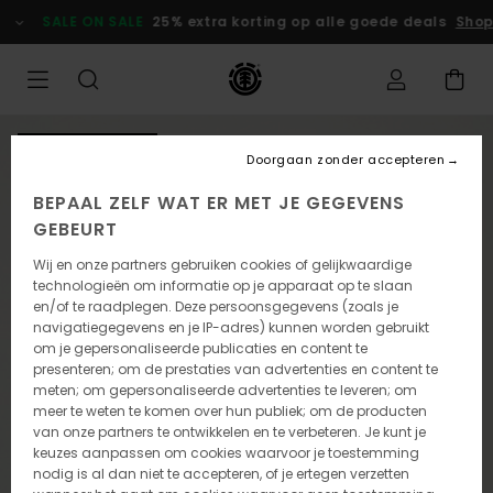
Ga
SALE ON SALE
25% extra korting op alle goede deals
Shop
naar
Productinformatie
NIEUW PRODUCT
Doorgaan zonder accepteren
BEPAAL ZELF WAT ER MET JE GEGEVENS
GEBEURT
Wij en onze partners gebruiken cookies of gelijkwaardige
technologieën om informatie op je apparaat op te slaan
en/of te raadplegen. Deze persoonsgegevens (zoals je
navigatiegegevens en je IP-adres) kunnen worden gebruikt
om je gepersonaliseerde publicaties en content te
presenteren; om de prestaties van advertenties en content te
meten; om gepersonaliseerde advertenties te leveren; om
meer te weten te komen over hun publiek; om de producten
van onze partners te ontwikkelen en te verbeteren. Je kunt je
keuzes aanpassen om cookies waarvoor je toestemming
nodig is al dan niet te accepteren, of je ertegen verzetten