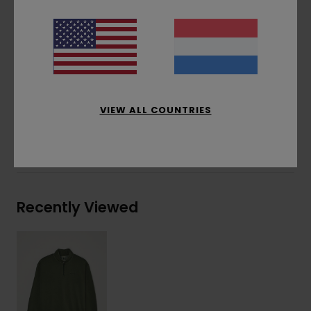
Pigmentkleuring
Logoborduursel op de borst
Label opzij
Samenstelling
[Hoofdstof] 50% gerecycled
katoen, 30% katoen, 20% gerecycled polyester
VIEW ALL COUNTRIES
Bezorging & Retour
Recently Viewed