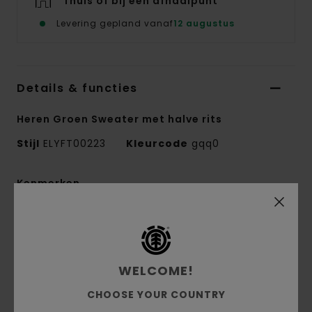
Thuis of bij een afhaalpunt
Levering gepland vanaf
12 augustus
Details & functies
Heren Groen Sweater met halve rits
Stijl
ELYFT00223
Kleurcode
gqq0
Kenmerken
Stof:
50% Gerecycled Katoen, 30% Katoen,
20% Gerecycled Polyester Geborstelde
Sweatstof [350 G/M2]
WELCOME!
Fit:
Relaxed Fit
Geborstelde binnenkant
CHOOSE YOUR COUNTRY
Korte rits