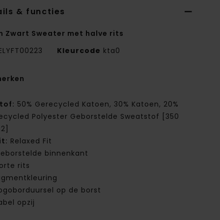
ils & functies
n Zwart Sweater met halve rits
ELYFT00223
Kleurcode
kta0
erken
tof:
50% Gerecycled Katoen, 30% Katoen, 20%
ecycled Polyester Geborstelde Sweatstof [350
2]
it:
Relaxed Fit
eborstelde binnenkant
orte rits
igmentkleuring
ogoborduursel op de borst
abel opzij