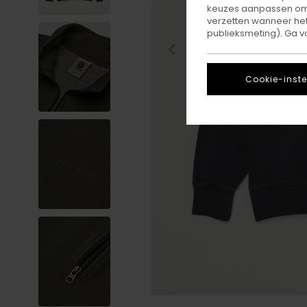
keuzes aanpassen om c
verzetten wanneer he
publieksmeting). Ga v
Cookie-inste