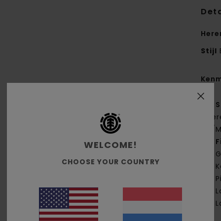
Deta
Here
Stijl
Kenm
S
Ger
G/M
F
WELCOME!
G
CHOOSE YOUR COUNTRY
K
P
L
L