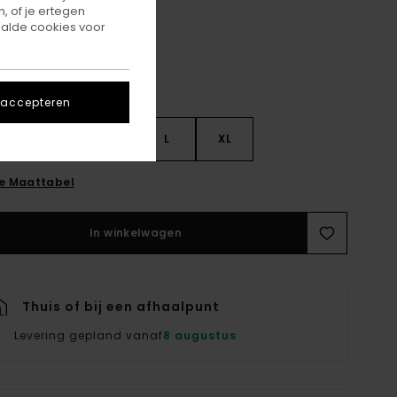
, of je ertegen
alde cookies voor
 accepteren
S
S
M
L
XL
ie Maattabel
In winkelwagen
Thuis of bij een afhaalpunt
Levering gepland vanaf
8 augustus