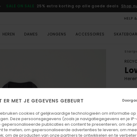
SALE ON SALE
25% extra korting op alle goede deals
Shop n
HELP 
HEREN
DAMES
JONGENS
ACCESSOIRES
SKATEBOA
Startp
RECYC
Lo
Heren
ECO-
€ 7
T ER MET JE GEGEVENS GEBEURT
Doorga
gebruiken cookies of gelijkwaardige technologieën om informatie op
Betaal
egen. Deze persoonsgegevens (zoals je navigatiegegevens en je IP
 gepersonaliseerde publicaties en content te presenteren; om de pr
nt te meten; om gepersonaliseerde advertenties te leveren; om meer
Kleu
k; om de producten van onze partners te ontwikkelen en te verbetere