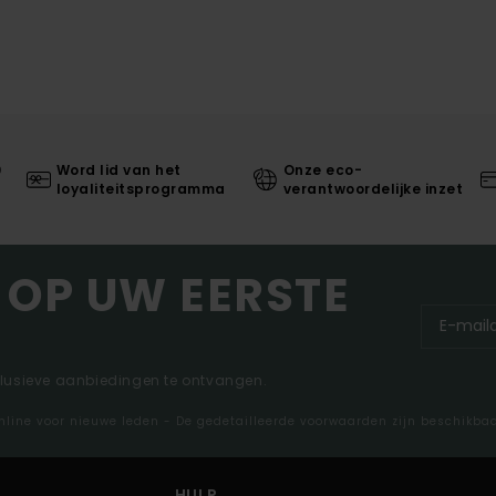
0
Word lid van het
Onze eco-
loyaliteitsprogramma
verantwoordelijke inzet
 OP UW EERSTE
clusieve aanbiedingen te ontvangen.
nline voor nieuwe leden - De gedetailleerde voorwaarden zijn beschikba
HULP