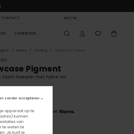
u
& CONTACT
CADEAUKAART
NLD / NL
STORELOCATOR
RDS
LOOKBOOK
agina
Heren
Kleding
Sweaters & Fleece
LED
wcase Pigment
 Zwart Sweater met halve rits
BONUS
5,00
an zonder accepteren
 je apparaat op te
 3 x € 25,00, zonder rente met
-adres) kunnen
estaties van
 te weten te
Off Black
r
n. Je kunt je