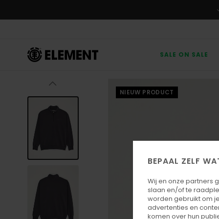
Ga
naar
Productinformatie
SALE ON SALE
NIEUW PRODUCT
BEPAAL ZELF WA
Wij en onze partners 
slaan en/of te raadpl
worden gebruikt om je
advertenties en conte
komen over hun publie