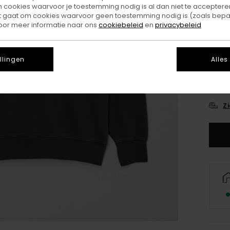
ookies waarvoor je toestemming nodig is al dan niet te accepteren
t gaat om cookies waarvoor geen toestemming nodig is (zoals bepa
oor meer informatie naar ons
cookiebeleid
en
privacybeleid
llingen
Alles
X
Z