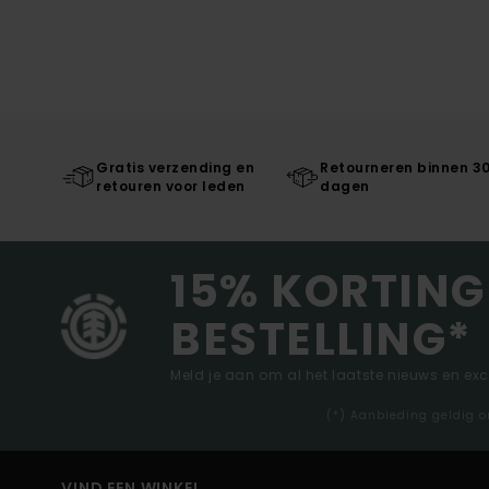
Gratis verzending en
Retourneren binnen 3
retouren voor leden
dagen
15% KORTING
BESTELLING*
Meld je aan om al het laatste nieuws en ex
(*) Aanbieding geldig o
VIND EEN WINKEL