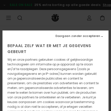
Ga
SALE ON SALE
25% extra korting op alle goede deals
Shop
naar
Productinformatie
Doorgaan zonder accepteren
BEPAAL ZELF WAT ER MET JE GEGEVENS
GEBEURT
Wij en onze partners gebruiken cookies of gelijkwaardige
technologieën om informatie op je apparaat op te slaan
en/of te raadplegen. Deze persoonsgegevens (zoals je
navigatiegegevens en je IP-adres) kunnen worden gebruikt
om je gepersonaliseerde publicaties en content te
presenteren; om de prestaties van advertenties en content te
meten; om gepersonaliseerde advertenties te leveren; om
meer te weten te komen over hun publiek; om de producten
van onze partners te ontwikkelen en te verbeteren. Je kunt je
keuzes aanpassen om cookies waarvoor je toestemming
nodig is al dan niet te accepteren, of je ertegen verzetten