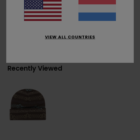
Samenstelling
[Hoofdstof] 70% gerecycled acryl,
30% acryl
VIEW ALL COUNTRIES
Bezorging & Retour
Recently Viewed