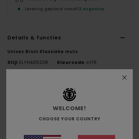
Levering gepland vanaf
12 augustus
Details & functies
Unisex Bruin Klassieke muts
Stijl
ELYHA00238
Kleurcode
ctf6
Kenmerken
Conscious by Nature:
Stof:
Recycled Acrylic, Acrylic
WELCOME!
1x1 jacquard ribgebreid
CHOOSE YOUR COUNTRY
Fit:
Medium profile
Jacquard strepenmotief, geweven etiket opzij
op de voorkant, één maat.