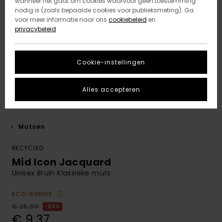
wanneer het gaat om cookies waarvoor geen toestemming
nodig is (zoals bepaalde cookies voor publieksmeting). Ga
voor meer informatie naar ons
cookiebeleid
en
privacybeleid
Cookie-instellingen
Alles accepteren
Mutsen
RECYCLED
Mid Icon Jacquard
Unisex Bruin Klassieke muts
ECO-BONUS
€ 25,00
63%
€ 9,37