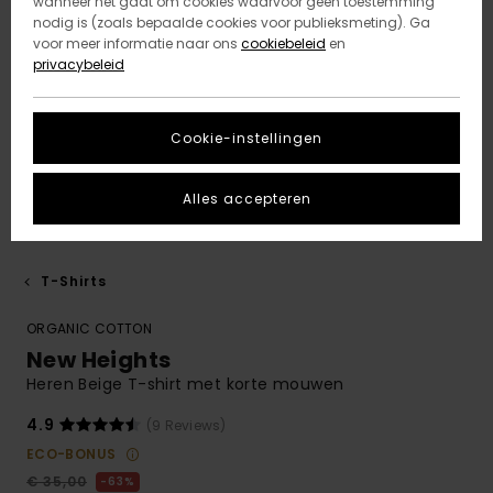
wanneer het gaat om cookies waarvoor geen toestemming
nodig is (zoals bepaalde cookies voor publieksmeting). Ga
voor meer informatie naar ons
cookiebeleid
en
privacybeleid
Cookie-instellingen
Alles accepteren
T-Shirts
ORGANIC COTTON
New Heights
Heren Beige T-shirt met korte mouwen
4.9
(9 Reviews)
ECO-BONUS
€ 35,00
63%