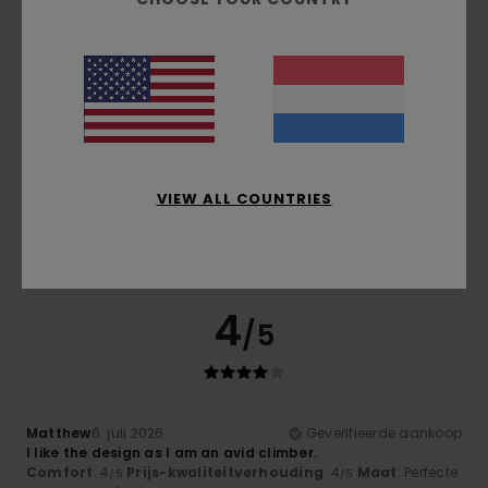
Ik raad dit product aan
5
/5
Gilles
9. juli 2026
Geverifieerde aankoop
VIEW ALL COUNTRIES
excellent quality
Comfort
: 5
Prijs-kwaliteitverhouding
: 5
Maat
: Te groot
/5
/5
Materiaal
: 5
Kleur
: 5
/5
/5
Ik raad dit product aan
4
/5
Matthew
6. juli 2026
Geverifieerde aankoop
I like the design as I am an avid climber.
Comfort
: 4
Prijs-kwaliteitverhouding
: 4
Maat
: Perfecte
/5
/5