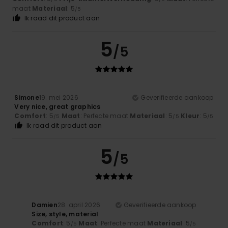
maat
Materiaal
: 5
/5
Ik raad dit product aan
5
/5
Simone
19. mei 2026
Geverifieerde aankoop
Very nice, great graphics
Comfort
: 5
Maat
: Perfecte maat
Materiaal
: 5
Kleur
: 5
/5
/5
/5
Ik raad dit product aan
5
/5
Damien
28. april 2026
Geverifieerde aankoop
Size, style, material
Comfort
: 5
Maat
: Perfecte maat
Materiaal
: 5
/5
/5