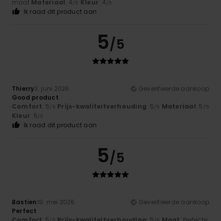
maat
Materiaal
: 4
Kleur
: 4
/5
/5
Ik raad dit product aan
5
/5
Thierry
3. juni 2026
Geverifieerde aankoop
Good product
Comfort
: 5
Prijs-kwaliteitverhouding
: 5
Materiaal
: 5
/5
/5
/5
Kleur
: 5
/5
Ik raad dit product aan
5
/5
Bastien
19. mei 2026
Geverifieerde aankoop
Perfect
Comfort
: 5
Prijs-kwaliteitverhouding
: 5
Maat
: Perfecte
/5
/5