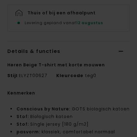
Thuis of bij een afhaalpunt
Levering gepland vanaf
12 augustus
Details & functies
Heren Beige T-shirt met korte mouwen
Stijl
ELYZT00627
Kleurcode
teg0
Kenmerken
Conscious by Nature:
GOTS biologisch katoen
Stof:
Biologisch katoen
Stof:
Single jersey [180 g/m2]
pasvorm:
klassiek, comfortabel normaal