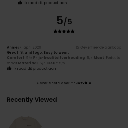
Ik raad dit product aan
5
/5
Annie
27. april 2026
Geverifieerde aankoop
Great fit and logo. Easy to wear.
Comfort
: 5
Prijs-kwaliteitverhouding
: 5
Maat
: Perfecte
/5
/5
maat
Materiaal
: 5
Kleur
: 5
/5
/5
Ik raad dit product aan
Geverifieerd door
TrustVille
Recently Viewed