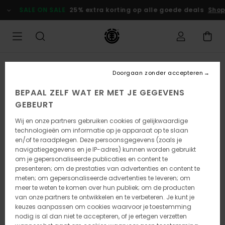
Ga
SALE ON SALE
25% extra korting op alle goede deals
Shop 
naar
Productinformatie
Doorgaan zonder accepteren
BEPAAL ZELF WAT ER MET JE GEGEVENS
GEBEURT
Wij en onze partners gebruiken cookies of gelijkwaardige
technologieën om informatie op je apparaat op te slaan
en/of te raadplegen. Deze persoonsgegevens (zoals je
navigatiegegevens en je IP-adres) kunnen worden gebruikt
om je gepersonaliseerde publicaties en content te
presenteren; om de prestaties van advertenties en content te
meten; om gepersonaliseerde advertenties te leveren; om
meer te weten te komen over hun publiek; om de producten
van onze partners te ontwikkelen en te verbeteren. Je kunt je
keuzes aanpassen om cookies waarvoor je toestemming
nodig is al dan niet te accepteren, of je ertegen verzetten