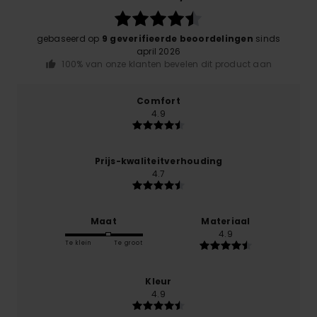
gebaseerd op
9 geverifieerde beoordelingen
sinds
april 2026
100% van onze klanten bevelen dit product aan
Comfort
4.9
Prijs-kwaliteitverhouding
4.7
Maat
Materiaal
4.9
Te klein
Te groot
Kleur
4.9