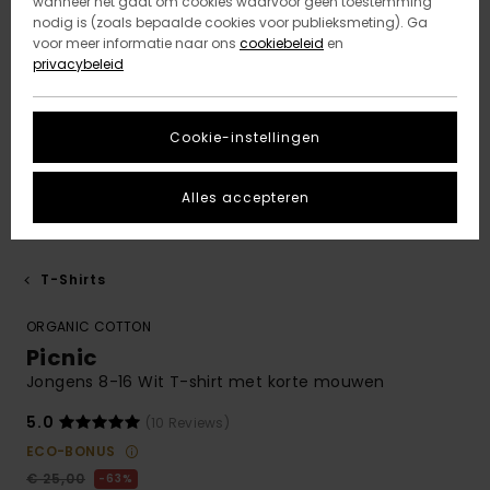
wanneer het gaat om cookies waarvoor geen toestemming
nodig is (zoals bepaalde cookies voor publieksmeting). Ga
voor meer informatie naar ons
cookiebeleid
en
privacybeleid
Cookie-instellingen
Alles accepteren
T-Shirts
ORGANIC COTTON
Picnic
Jongens 8-16 Wit T-shirt met korte mouwen
5.0
(10 Reviews)
ECO-BONUS
€ 25,00
63%