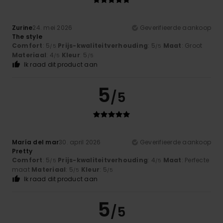
Zurine
24. mei 2026
Geverifieerde aankoop
The style
Comfort
: 5
Prijs-kwaliteitverhouding
: 5
Maat
: Groot
/5
/5
Materiaal
: 4
Kleur
: 5
/5
/5
Ik raad dit product aan
5
/5
María del mar
30. april 2026
Geverifieerde aankoop
Pretty
Comfort
: 5
Prijs-kwaliteitverhouding
: 4
Maat
: Perfecte
/5
/5
maat
Materiaal
: 5
Kleur
: 5
/5
/5
Ik raad dit product aan
5
/5