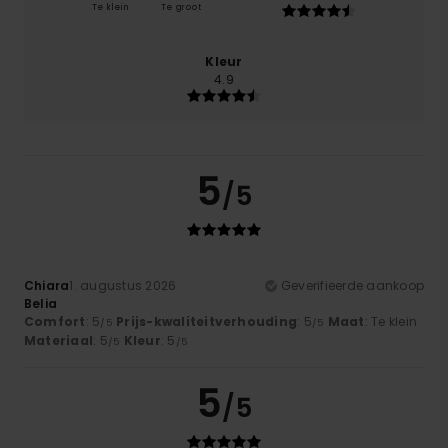
Te klein
Te groot
Kleur
4.9
5
/5
Chiara
1. augustus 2026
Geverifieerde aankoop
Belia
Comfort
: 5
Prijs-kwaliteitverhouding
: 5
Maat
: Te klein
/5
/5
Materiaal
: 5
Kleur
: 5
/5
/5
5
/5