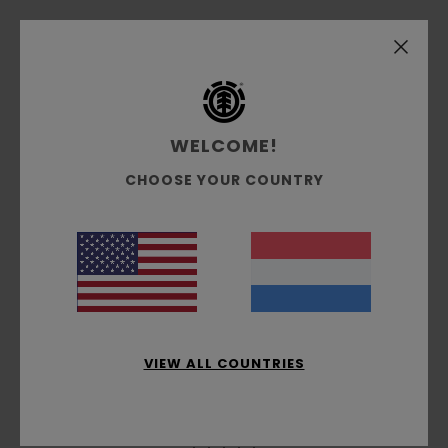
Coralie
29. juni 2026
Geverifieerde aankoop
Absolutely brilliant
Comfort
: 5
Prijs-kwaliteitverhouding
: 5
Maat
: Groot
/5
/5
Materiaal
: 5
Kleur
: 5
/5
/5
WELCOME!
5
/5
CHOOSE YOUR COUNTRY
Kate
15. juni 2026
Geverifieerde aankoop
Nice design and I liked the tiny embroidery patch on the
front
Comfort
: 5
Prijs-kwaliteitverhouding
: 5
Maat
: Perfecte
/5
/5
maat
Materiaal
: 5
Kleur
: 5
/5
/5
Ik raad dit product aan
VIEW ALL COUNTRIES
5
/5