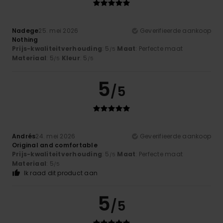
Nadege
25. mei 2026
Geverifieerde aankoop
Nothing
Prijs-kwaliteitverhouding
: 5
Maat
: Perfecte maat
/5
Materiaal
: 5
Kleur
: 5
/5
/5
5
/5
Andrés
24. mei 2026
Geverifieerde aankoop
Original and comfortable
Prijs-kwaliteitverhouding
: 5
Maat
: Perfecte maat
/5
Materiaal
: 5
/5
Ik raad dit product aan
5
/5