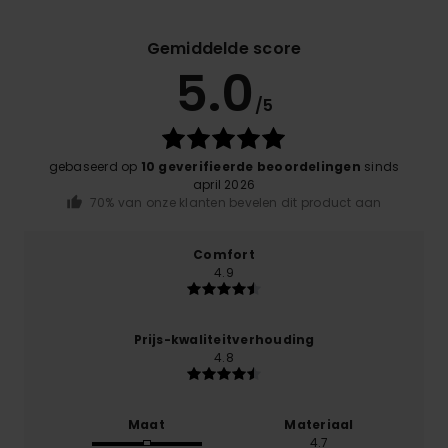
Gemiddelde score
5.0
/5
gebaseerd op
10 geverifieerde beoordelingen
sinds
april 2026
70% van onze klanten bevelen dit product aan
Comfort
4.9
Prijs-kwaliteitverhouding
4.8
Maat
Materiaal
4.7