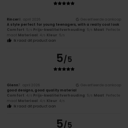
Rincer
8. april 2026
Geverifieerde aankoop
A style perfect for young teenagers, with a really cool look
Comfort
: 5
Prijs-kwaliteitverhouding
: 5
Maat
: Perfecte
/5
/5
maat
Materiaal
: 4
Kleur
: 5
/5
/5
Ik raad dit product aan
5
/5
Glenn
7. april 2026
Geverifieerde aankoop
good designs, good quality material
Comfort
: 4
Prijs-kwaliteitverhouding
: 5
Maat
: Perfecte
/5
/5
maat
Materiaal
: 4
Kleur
: 4
/5
/5
Ik raad dit product aan
5
/5