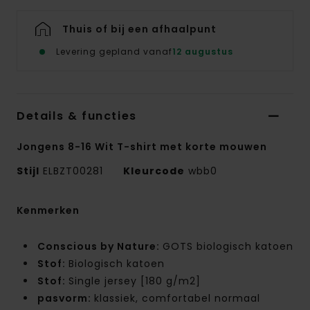
Thuis of bij een afhaalpunt
Levering gepland vanaf
12 augustus
Details & functies
Jongens 8-16 Wit T-shirt met korte mouwen
Stijl
ELBZT00281
Kleurcode
wbb0
Kenmerken
Conscious by Nature:
GOTS biologisch katoen
Stof:
Biologisch katoen
Stof:
Single jersey [180 g/m2]
pasvorm:
klassiek, comfortabel normaal