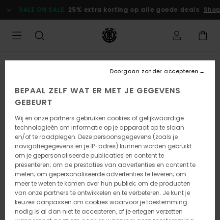
Ga
SALE ON SALE
25% extra korting op alle goede deals
Shop
naar
Productinformatie
Doorgaan zonder accepteren
BEPAAL ZELF WAT ER MET JE GEGEVENS
GEBEURT
Wij en onze partners gebruiken cookies of gelijkwaardige
technologieën om informatie op je apparaat op te slaan
en/of te raadplegen. Deze persoonsgegevens (zoals je
navigatiegegevens en je IP-adres) kunnen worden gebruikt
om je gepersonaliseerde publicaties en content te
presenteren; om de prestaties van advertenties en content te
meten; om gepersonaliseerde advertenties te leveren; om
meer te weten te komen over hun publiek; om de producten
van onze partners te ontwikkelen en te verbeteren. Je kunt je
keuzes aanpassen om cookies waarvoor je toestemming
nodig is al dan niet te accepteren, of je ertegen verzetten