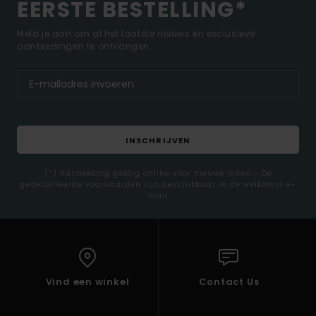
EERSTE BESTELLING*
Meld je aan om al het laatste nieuws en exclusieve
aanbiedingen te ontvangen.
INSCHRIJVEN
(*) Aanbieding geldig online voor nieuwe leden - De
gedetailleerde voorwaarden zijn beschikbaar in de welkomst e-
mail
Vind een winkel
Contact Us