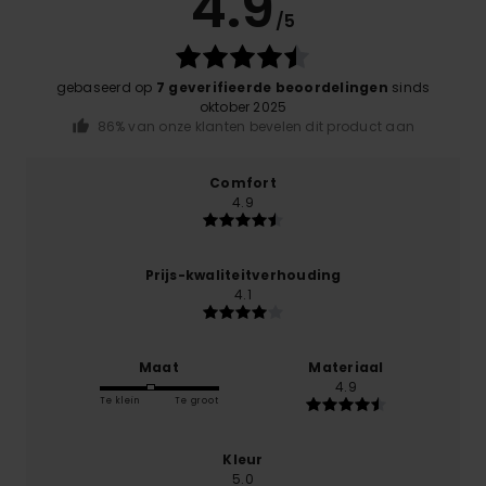
4.9
/5
gebaseerd op
7 geverifieerde beoordelingen
sinds
oktober 2025
86% van onze klanten bevelen dit product aan
Comfort
4.9
Prijs-kwaliteitverhouding
4.1
Maat
Materiaal
4.9
Te klein
Te groot
Kleur
5.0