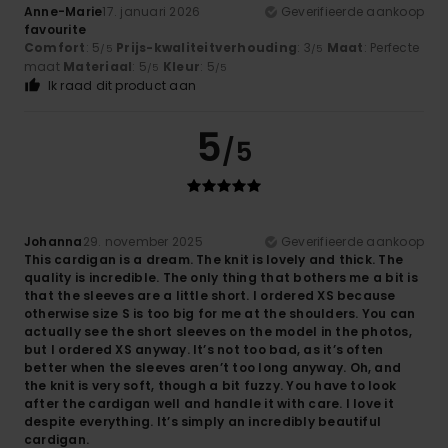
Anne-Marie
17. januari 2026
Geverifieerde aankoop
favourite
Comfort
: 5
Prijs-kwaliteitverhouding
: 3
Maat
: Perfecte
/5
/5
maat
Materiaal
: 5
Kleur
: 5
/5
/5
Ik raad dit product aan
5
/5
Johanna
29. november 2025
Geverifieerde aankoop
This cardigan is a dream. The knit is lovely and thick. The
quality is incredible. The only thing that bothers me a bit is
that the sleeves are a little short. I ordered XS because
otherwise size S is too big for me at the shoulders. You can
actually see the short sleeves on the model in the photos,
but I ordered XS anyway. It’s not too bad, as it’s often
better when the sleeves aren’t too long anyway. Oh, and
the knit is very soft, though a bit fuzzy. You have to look
after the cardigan well and handle it with care. I love it
despite everything. It’s simply an incredibly beautiful
cardigan.