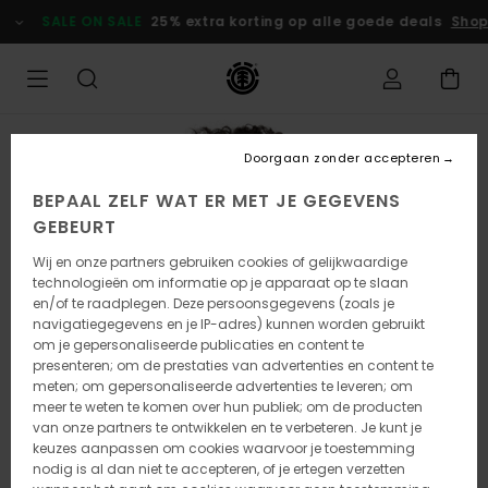
Ga
SALE ON SALE
25% extra korting op alle goede deals
Shop
naar
Productinformatie
Doorgaan zonder accepteren
BEPAAL ZELF WAT ER MET JE GEGEVENS
GEBEURT
Wij en onze partners gebruiken cookies of gelijkwaardige
technologieën om informatie op je apparaat op te slaan
en/of te raadplegen. Deze persoonsgegevens (zoals je
navigatiegegevens en je IP-adres) kunnen worden gebruikt
om je gepersonaliseerde publicaties en content te
presenteren; om de prestaties van advertenties en content te
meten; om gepersonaliseerde advertenties te leveren; om
meer te weten te komen over hun publiek; om de producten
van onze partners te ontwikkelen en te verbeteren. Je kunt je
keuzes aanpassen om cookies waarvoor je toestemming
nodig is al dan niet te accepteren, of je ertegen verzetten