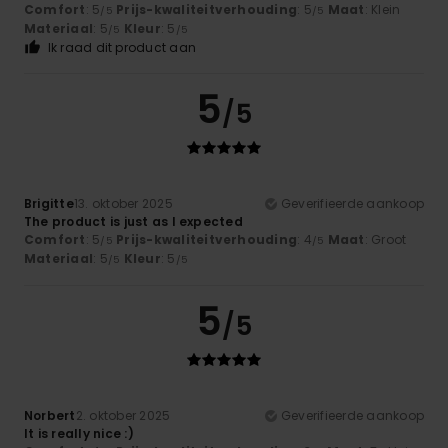
Comfort
: 5
Prijs-kwaliteitverhouding
: 5
Maat
: Klein
/5
/5
Materiaal
: 5
Kleur
: 5
/5
/5
Ik raad dit product aan
5
/5
Brigitte
13. oktober 2025
Geverifieerde aankoop
The product is just as I expected
Comfort
: 5
Prijs-kwaliteitverhouding
: 4
Maat
: Groot
/5
/5
Materiaal
: 5
Kleur
: 5
/5
/5
5
/5
Norbert
2. oktober 2025
Geverifieerde aankoop
It is really nice :)