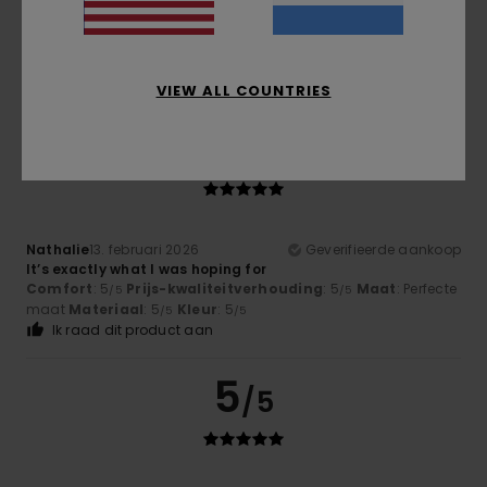
value for money
Comfort
: 5
Prijs-kwaliteitverhouding
: 5
Maat
: Perfecte
/5
/5
maat
Materiaal
: 5
Kleur
: 5
/5
/5
Ik raad dit product aan
VIEW ALL COUNTRIES
5
/5
Nathalie
13. februari 2026
Geverifieerde aankoop
It’s exactly what I was hoping for
Comfort
: 5
Prijs-kwaliteitverhouding
: 5
Maat
: Perfecte
/5
/5
maat
Materiaal
: 5
Kleur
: 5
/5
/5
Ik raad dit product aan
5
/5