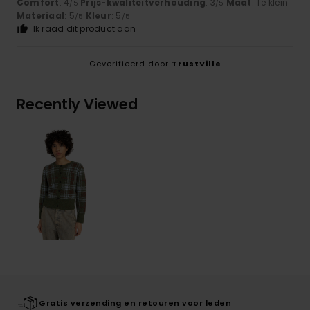
Comfort
: 4
Prijs-kwaliteitverhouding
: 3
Maat
: Te klein
/5
/5
Materiaal
: 5
Kleur
: 5
/5
/5
Ik raad dit product aan
Geverifieerd door
TrustVille
Recently Viewed
Gratis verzending en retouren voor leden