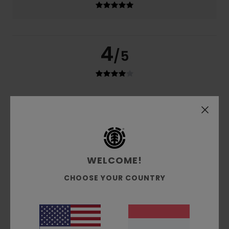
4
/5
Catherine
17. februari 2026
Geverifieerde aankoop
It looks just like the photo on the website. It’s a bit short,
but that’s just the way it’s designed.
Comfort
: 5
Prijs-kwaliteitverhouding
: 4
Maat
: Perfecte
/5
/5
maat
Materiaal
: 4
Kleur
: 5
/5
/5
Ik raad dit product aan
WELCOME!
5
CHOOSE YOUR COUNTRY
/5
Evelyne
14. februari 2026
Geverifieerde aankoop