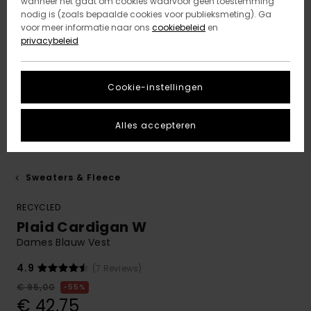
wanneer het gaat om cookies waarvoor geen toestemming
nodig is (zoals bepaalde cookies voor publieksmeting). Ga
voor meer informatie naar ons
cookiebeleid
en
privacybeleid
Cookie-instellingen
Alles accepteren
Sweaters & Fleece
RECYCLED
Plaid Cardigan W
Dames Blauw Vest
4.9
(7 Reviews)
€ 95,00
55%
€ 42,75