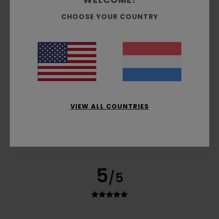
CHOOSE YOUR COUNTRY
Prijs-kwaliteitverhouding
4.5
Maat
Materiaal
5.0
Te klein
Te groot
VIEW ALL COUNTRIES
Kleur
5.0
5
/5