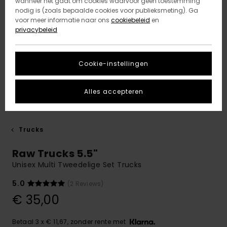
wanneer het gaat om cookies waarvoor geen toestemming
nodig is (zoals bepaalde cookies voor publieksmeting). Ga
voor meer informatie naar ons
cookiebeleid
en
privacybeleid
Cookie-instellingen
Alles accepteren
Trucks
Raw Trucks 5.5"
Unisex Multi Tweedelige Set Trucks
5.0
(2 Reviews)
€ 35,00
Betaal 3 x € 11,67, zonder rente met