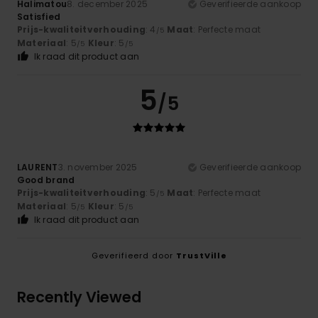
Halimatou
8. december 2025
Geverifieerde aankoop
Satisfied
Prijs-kwaliteitverhouding
: 4
Maat
: Perfecte maat
/5
Materiaal
: 5
Kleur
: 5
/5
/5
Ik raad dit product aan
5
/5
LAURENT
3. november 2025
Geverifieerde aankoop
Good brand
Prijs-kwaliteitverhouding
: 5
Maat
: Perfecte maat
/5
Materiaal
: 5
Kleur
: 5
/5
/5
Ik raad dit product aan
Geverifieerd door
TrustVille
Recently Viewed