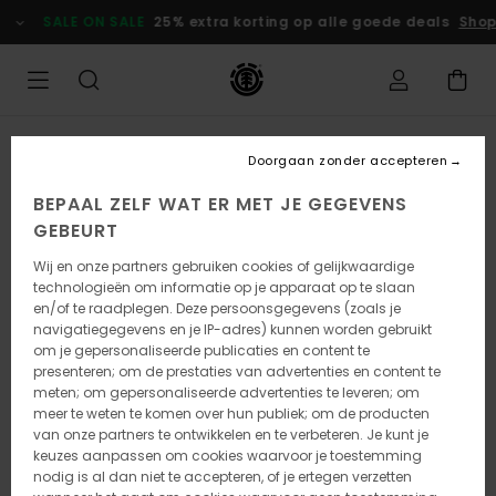
Ga
SALE ON SALE
25% extra korting op alle goede deals
Shop
naar
Productinformatie
Doorgaan zonder accepteren
BEPAAL ZELF WAT ER MET JE GEGEVENS
GEBEURT
Wij en onze partners gebruiken cookies of gelijkwaardige
technologieën om informatie op je apparaat op te slaan
en/of te raadplegen. Deze persoonsgegevens (zoals je
navigatiegegevens en je IP-adres) kunnen worden gebruikt
om je gepersonaliseerde publicaties en content te
presenteren; om de prestaties van advertenties en content te
meten; om gepersonaliseerde advertenties te leveren; om
meer te weten te komen over hun publiek; om de producten
van onze partners te ontwikkelen en te verbeteren. Je kunt je
keuzes aanpassen om cookies waarvoor je toestemming
nodig is al dan niet te accepteren, of je ertegen verzetten