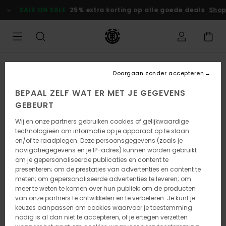
Ga
SALE ON SALE
25% extra korting op alle goede deals
Shop
naar
Productinformatie
Doorgaan zonder accepteren
BEPAAL ZELF WAT ER MET JE GEGEVENS
GEBEURT
Wij en onze partners gebruiken cookies of gelijkwaardige
technologieën om informatie op je apparaat op te slaan
en/of te raadplegen. Deze persoonsgegevens (zoals je
navigatiegegevens en je IP-adres) kunnen worden gebruikt
om je gepersonaliseerde publicaties en content te
presenteren; om de prestaties van advertenties en content te
meten; om gepersonaliseerde advertenties te leveren; om
meer te weten te komen over hun publiek; om de producten
van onze partners te ontwikkelen en te verbeteren. Je kunt je
keuzes aanpassen om cookies waarvoor je toestemming
nodig is al dan niet te accepteren, of je ertegen verzetten