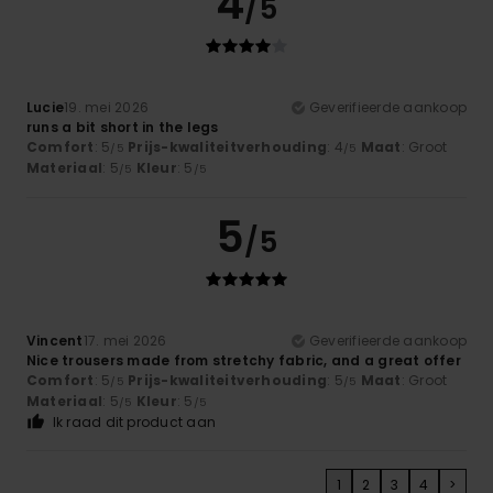
4
/5
Lucie
19. mei 2026
Geverifieerde aankoop
runs a bit short in the legs
Comfort
: 5
Prijs-kwaliteitverhouding
: 4
Maat
: Groot
/5
/5
Materiaal
: 5
Kleur
: 5
/5
/5
5
/5
Vincent
17. mei 2026
Geverifieerde aankoop
Nice trousers made from stretchy fabric, and a great offer
Comfort
: 5
Prijs-kwaliteitverhouding
: 5
Maat
: Groot
/5
/5
Materiaal
: 5
Kleur
: 5
/5
/5
Ik raad dit product aan
1
2
3
4
>