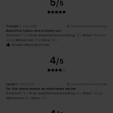
5
/5
Tristan
21. mei 2026
Geverifieerde aankoop
Beautiful fabric and a lovely cut
Comfort
: 5
Prijs-kwaliteitverhouding
: 5
Maat
: Perfecte
/5
/5
maat
Materiaal
: 5
Kleur
: 5
/5
/5
Ik raad dit product aan
4
/5
Lucie
19. mei 2026
Geverifieerde aankoop
for the same reason as mentioned earlier
Comfort
: 5
Prijs-kwaliteitverhouding
: 4
Maat
: Groot
/5
/5
Materiaal
: 5
Kleur
: 5
/5
/5