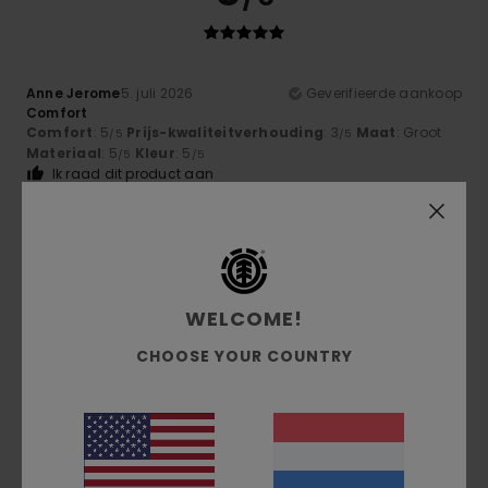
Anne Jerome
5. juli 2026
Geverifieerde aankoop
Comfort
Comfort
: 5
Prijs-kwaliteitverhouding
: 3
Maat
: Groot
/5
/5
Materiaal
: 5
Kleur
: 5
/5
/5
Ik raad dit product aan
4
/5
WELCOME!
Samia
30. juni 2026
Geverifieerde aankoop
CHOOSE YOUR COUNTRY
Value for money
Comfort
: 4
Prijs-kwaliteitverhouding
: 4
Maat
: Groot
/5
/5
Materiaal
: 4
Kleur
: 4
/5
/5
Ik raad dit product aan