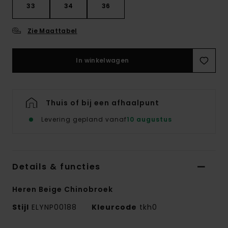
33
34
36
Zie Maattabel
In winkelwagen
Thuis of bij een afhaalpunt
Levering gepland vanaf
10 augustus
Details & functies
Heren Beige Chinobroek
Stijl
ELYNP00188
Kleurcode
tkh0