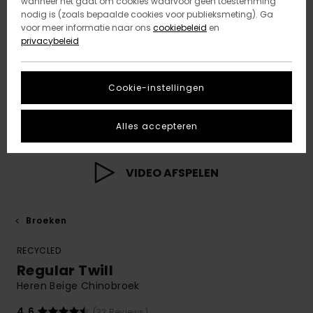
wanneer het gaat om cookies waarvoor geen toestemming
nodig is (zoals bepaalde cookies voor publieksmeting). Ga
voor meer informatie naar ons
cookiebeleid
en
privacybeleid
Cookie-instellingen
Alles accepteren
VIDEO AFSPELEN
Broeken
RECYCLED
Regular Twill
Heren Beige Chinobroek
4.6
(32 Reviews)