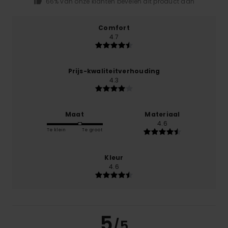
66% van onze klanten bevelen dit product aan
Comfort
4.7
Prijs-kwaliteitverhouding
4.3
Maat
Materiaal
4.6
Te klein
Te groot
Kleur
4.6
5
/5