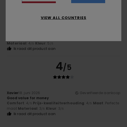
4
/5
VIEW ALL COUNTRIES
Alexandre
26. juni 2026
Geverifieerde aankoop
Ras
Comfort
: 5
Prijs-kwaliteitverhouding
: 5
Maat
: Groot
/5
/5
Materiaal
: 4
Kleur
: 5
/5
/5
Ik raad dit product aan
4
/5
Xavier
18. juni 2026
Geverifieerde aankoop
Good value for money
Comfort
: 4
Prijs-kwaliteitverhouding
: 4
Maat
: Perfecte
/5
/5
maat
Materiaal
: 3
Kleur
: 3
/5
/5
Ik raad dit product aan