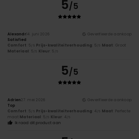
5
/5
Alexandr
14. juni 2026
Geverifieerde aankoop
Satisfied
Comfort
: 5
Prijs-kwaliteitverhouding
: 5
Maat
: Groot
/5
/5
Materiaal
: 5
Kleur
: 5
/5
/5
5
/5
Adrien
27. mei 2026
Geverifieerde aankoop
Top
Comfort
: 5
Prijs-kwaliteitverhouding
: 4
Maat
: Perfecte
/5
/5
maat
Materiaal
: 5
Kleur
: 4
/5
/5
Ik raad dit product aan