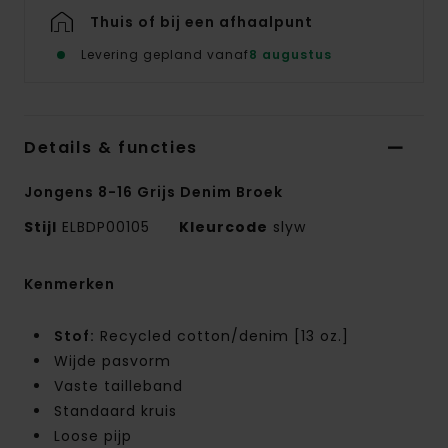
Thuis of bij een afhaalpunt
Levering gepland vanaf
8 augustus
Details & functies
Jongens 8-16 Grijs Denim Broek
Stijl
ELBDP00105
Kleurcode
slyw
Kenmerken
Stof:
Recycled cotton/denim [13 oz.]
Wijde pasvorm
Vaste tailleband
Standaard kruis
Loose pijp