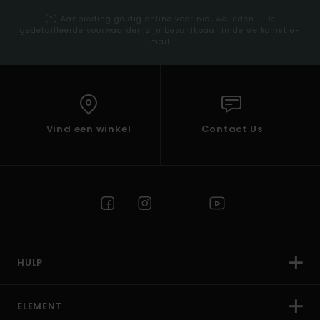
(*) Aanbieding geldig online voor nieuwe leden - De
gedetailleerde voorwaarden zijn beschikbaar in de welkomst e-
mail
Vind een winkel
Contact Us
HULP
ELEMENT