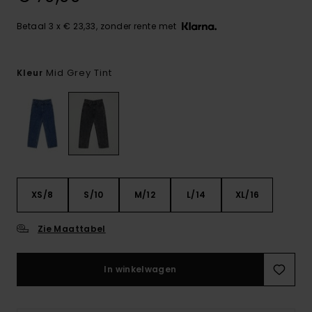
Betaal 3 x € 23,33, zonder rente met
Mid Grey Tint
Kleur
XS/8
S/10
M/12
L/14
XL/16
Zie Maattabel
In winkelwagen