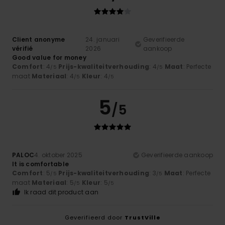
Client anonyme
24. januari
Geverifieerde
vérifié
2026
aankoop
Good value for money
Comfort
: 4
Prijs-kwaliteitverhouding
: 4
Maat
: Perfecte
/5
/5
maat
Materiaal
: 4
Kleur
: 4
/5
/5
5
/5
PALOC
4. oktober 2025
Geverifieerde aankoop
It is comfortable
Comfort
: 5
Prijs-kwaliteitverhouding
: 3
Maat
: Perfecte
/5
/5
maat
Materiaal
: 5
Kleur
: 5
/5
/5
Ik raad dit product aan
Geverifieerd door
TrustVille