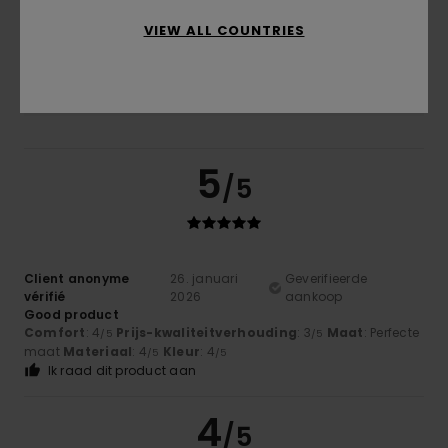
Te klein
Te groot
VIEW ALL COUNTRIES
Kleur
4.3
5
/5
Client anonyme
26. januari
Geverifieerde
vérifié
2026
aankoop
Good product
Comfort
: 4
Prijs-kwaliteitverhouding
: 3
Maat
: Perfecte
/5
/5
maat
Materiaal
: 4
Kleur
: 4
/5
/5
Ik raad dit product aan
4
/5