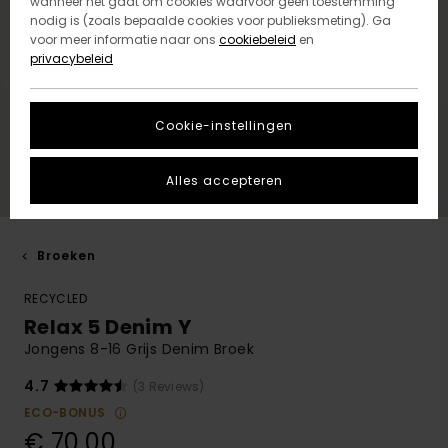
wanneer het gaat om cookies waarvoor geen toestemming
nodig is (zoals bepaalde cookies voor publieksmeting). Ga
voor meer informatie naar ons
cookiebeleid
en
privacybeleid
Cookie-instellingen
Alles accepteren
Broeken
RECYCLED
Relax 5 Denim Y
Jongens 8-16 Grijs Denim Broek
4.7
(3 Reviews)
ECO-BONUS
€ 70,00