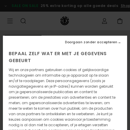
Ga
SALE ON SALE
25% extra korting op alle goede deals
Shop
naar
Productinformatie
NIEUW PRODUCT
Doorgaan zonder accepteren
BEPAAL ZELF WAT ER MET JE GEGEVENS
GEBEURT
Wij en onze partners gebruiken cookies of gelijkwaardige
technologieën om informatie op je apparaat op te slaan
en/of te raadplegen. Deze persoonsgegevens (zoals je
navigatiegegevens en je IP-adres) kunnen worden gebruikt
om je gepersonaliseerde publicaties en content te
presenteren; om de prestaties van advertenties en content te
meten; om gepersonaliseerde advertenties te leveren; om
meer te weten te komen over hun publiek; om de producten
van onze partners te ontwikkelen en te verbeteren. Je kunt je
keuzes aanpassen om cookies waarvoor je toestemming
nodig is al dan niet te accepteren, of je ertegen verzetten