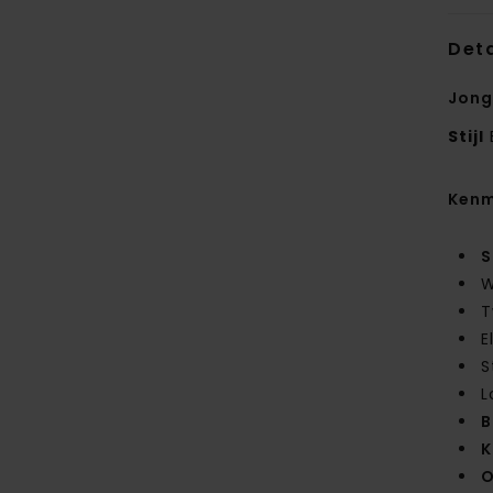
Deta
Jong
Stijl
Kenm
S
W
T
E
S
L
B
K
O