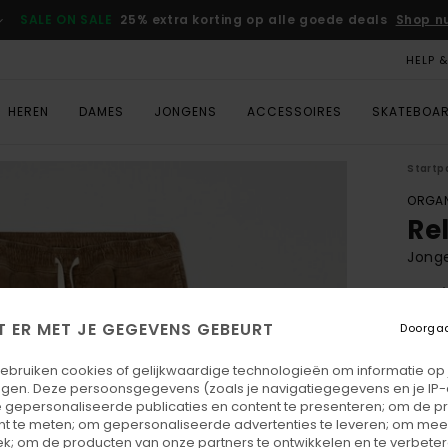
SALE ON SALE
25% extra korting op alle goede deals
Shop n
HELP 
HEREN
DAMES
JONGENS
ACCESSOIRES
SKATEBOA
Startp
ORGAN
Re
Jonge
5.0
ECO-
T ER MET JE GEGEVENS GEBEURT
Doorga
€ 7
gebruiken cookies of gelijkwaardige technologieën om informatie op
egen. Deze persoonsgegevens (zoals je navigatiegegevens en je IP
Betaal
 gepersonaliseerde publicaties en content te presenteren; om de pr
nt te meten; om gepersonaliseerde advertenties te leveren; om meer
k; om de producten van onze partners te ontwikkelen en te verbetere