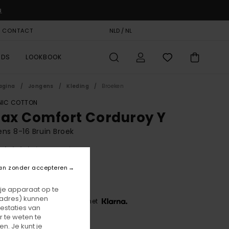
u
& CONTACT
CADEAUKAART
NLD / NL
STORELOCATOR
RDS
LOOKBOOK
agina
Jongens
Kleding
Broeken
IC COTTON
lax Comfort Corduroy Y
ns 8-16 Bruin Broek
(2 Reviews)
BONUS
an zonder accepteren
5,00
 je apparaat op te
-adres) kunnen
 3 x € 25,00, zonder rente met
estaties van
 te weten te
n. Je kunt je