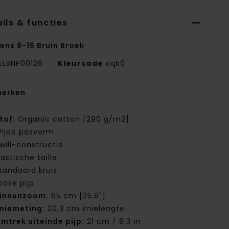
ils & functies
ens 8-16 Bruin Broek
ELBNP00126
Kleurcode
cqk0
erken
tof:
Organic cotton [290 g/m2]
ijde pasvorm
will-constructie
lastische taille
tandaard kruis
oose pijp
innenzoom:
65 cm [25.6"]
niemeting:
20,3 cm knielengte
mtrek uiteinde pijp:
21 cm / 8.3 in