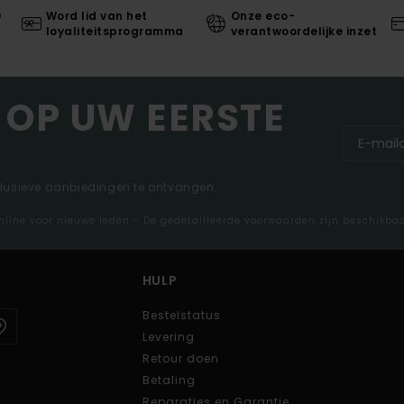
0
Word lid van het
Onze eco-
loyaliteitsprogramma
verantwoordelijke inzet
 OP UW EERSTE
clusieve aanbiedingen te ontvangen.
nline voor nieuwe leden - De gedetailleerde voorwaarden zijn beschikba
HULP
Bestelstatus
Levering
Retour doen
Betaling
Reparaties en Garantie