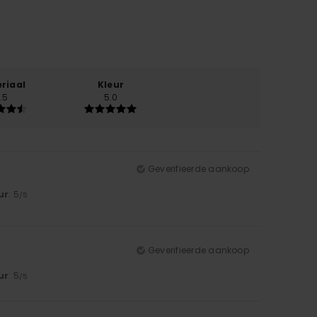
riaal
Kleur
.5
5.0
Geverifieerde aankoop
ur
: 5
/5
Geverifieerde aankoop
ur
: 5
/5