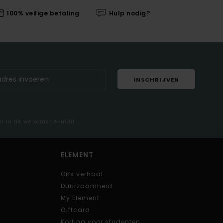
100% veilige betaling
Hulp nodig?
INSCHRIJVEN
ar in de welkomst e-mail
ELEMENT
Ons verhaal
Duurzaamheid
My Element
Giftcard
Korting voor studenten