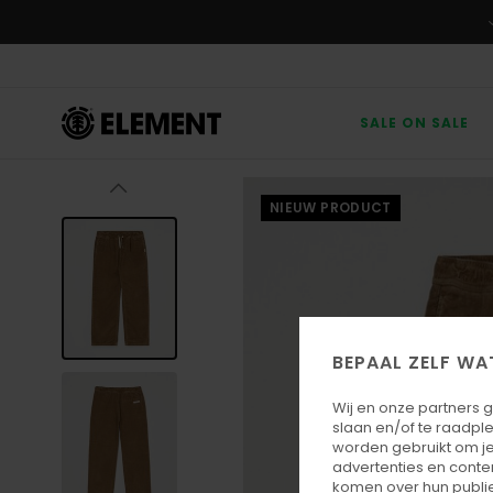
Ga
naar
Productinformatie
SALE ON SALE
NIEUW PRODUCT
BEPAAL ZELF WA
Wij en onze partners 
slaan en/of te raadpl
worden gebruikt om je
advertenties en conte
komen over hun publie