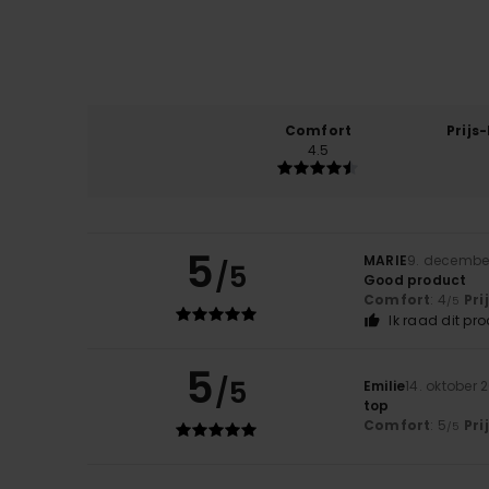
Comfort
Prijs
4.5
5
MARIE
9. decembe
/5
Good product
Comfort
: 4
Pri
/5
Ik raad dit pr
5
/5
Emilie
14. oktober 
top
Comfort
: 5
Pri
/5