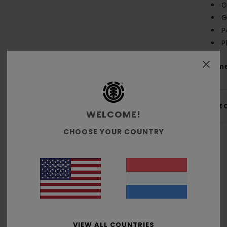
G
G
P
P
Same
Bez
WELCOME!
CHOOSE YOUR COUNTRY
Gemiddelde score
5.0
/5
VIEW ALL COUNTRIES