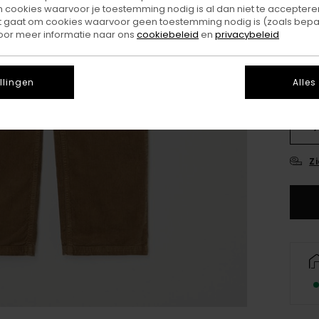
ookies waarvoor je toestemming nodig is al dan niet te accepteren
Kleu
t gaat om cookies waarvoor geen toestemming nodig is (zoals bepa
oor meer informatie naar ons
cookiebeleid
en
privacybeleid
llingen
Alles
XS/
Z