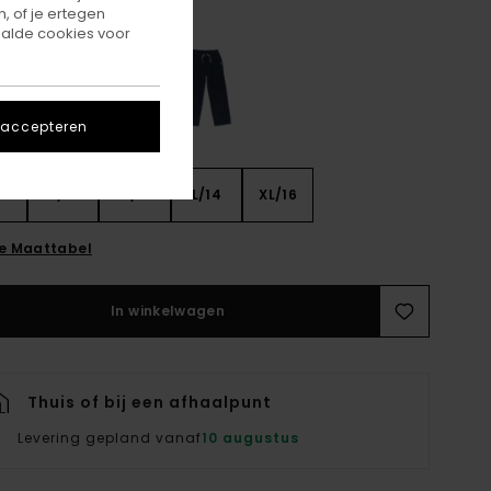
, of je ertegen
Sepia
r
alde cookies voor
 accepteren
8
S/10
M/12
L/14
XL/16
ie Maattabel
In winkelwagen
Thuis of bij een afhaalpunt
Levering gepland vanaf
10 augustus