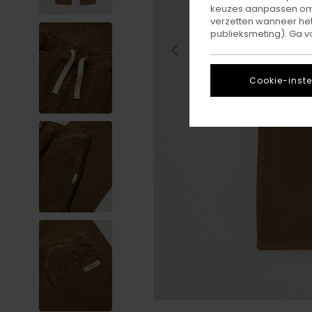
keuzes aanpassen om c
verzetten wanneer he
publieksmeting). Ga v
Cookie-inste