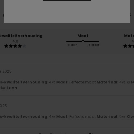
gebaseerd op
2 geverifieerde beoordelingen
sinds oktober 2025
50% van onze klanten bevelen dit product aan
-kwaliteitverhouding
Maat
Mate
4.0
4
Te klein
Te groot
r 2025
js-kwaliteitverhouding
: 4
Maat
: Perfecte maat
Materiaal
: 4
Kle
/5
/5
oduct aan
2025
js-kwaliteitverhouding
: 4
Maat
: Perfecte maat
Materiaal
: 5
Kle
/5
/5