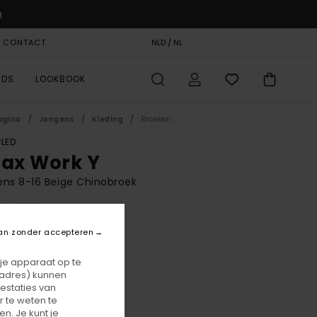
u
& CONTACT
CADEAUKAART
NLD / NL
STORELOCATOR
RDS
LOOKBOOK
agina
Jongens
Kleding
Broeken
LED
lax Work Y
ns 8-16 Beige Chinobroek
(1 Reviews)
BONUS
an zonder accepteren
00
55%
9,25
 je apparaat op te
-adres) kunnen
estaties van
 te weten te
ON SALE 25% EXTRA
n. Je kunt je