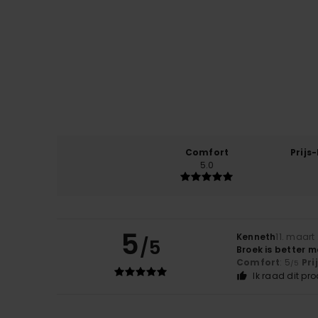
Comfort
Prijs
5.0
5
Kenneth
11. maart
/5
Broek is better 
Comfort
: 5
Pri
/5
Ik raad dit pr