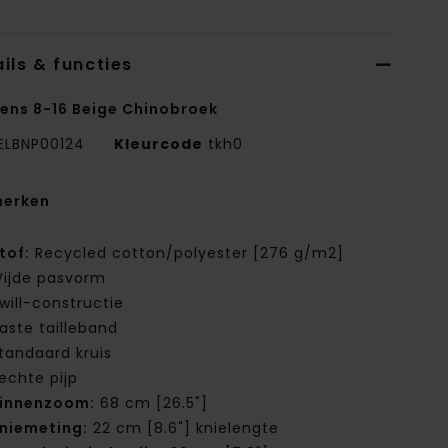
ils & functies
ens 8-16 Beige Chinobroek
ELBNP00124
Kleurcode
tkh0
erken
tof:
Recycled cotton/polyester [276 g/m2]
ijde pasvorm
will-constructie
aste tailleband
tandaard kruis
echte pijp
innenzoom:
68 cm [26.5"]
niemeting:
22 cm [8.6"] knielengte