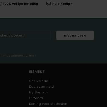
100% veilige betaling
Hulp nodig?
INSCHRIJVEN
ar in de welkomst e-mail
ELEMENT
Ons verhaal
Duurzaamheid
My Element
Giftcard
Korting voor studenten