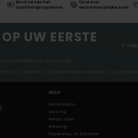
0
Word lid van het
Onze eco-
loyaliteitsprogramma
verantwoordelijke inzet
 OP UW EERSTE
clusieve aanbiedingen te ontvangen.
nline voor nieuwe leden - De gedetailleerde voorwaarden zijn beschikba
HULP
Bestelstatus
Levering
Retour doen
Betaling
Reparaties en Garantie