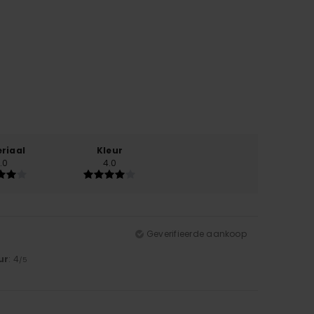
riaal
Kleur
.0
4.0
Geverifieerde aankoop
ur
: 4
/5