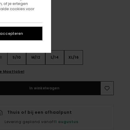
, of je ertegen
alde cookies voor
Aluminum
r
 accepteren
8
S/10
M/12
L/14
XL/16
ie Maattabel
In winkelwagen
Thuis of bij een afhaalpunt
Levering gepland vanaf
11 augustus