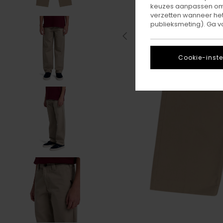
keuzes aanpassen om c
verzetten wanneer he
publieksmeting). Ga v
Cookie-inste