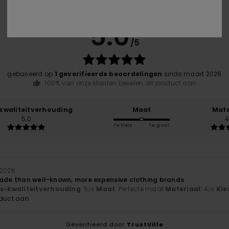
Gemiddelde score
5.0
/5
gebaseerd op
1 geverifieerde beoordelingen
sinds maart 2026
100% van onze klanten bevelen dit product aan
-kwaliteitverhouding
Maat
Mate
5.0
4
Te klein
Te groot
 2026
made than well-known, more expensive clothing brands
js-kwaliteitverhouding
: 5
Maat
: Perfecte maat
Materiaal
: 4
Kle
/5
/5
oduct aan
Geverifieerd door
TrustVille