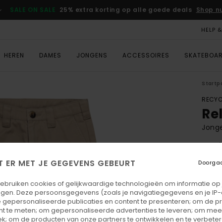
SALE ON SALE
25% extra korting op alle goede deals
Shop n
HELP 
HEREN
DAMES
JONGENS
ACCESSOIRES
SKATEBOA
Startp
RECYC
Re
Jonge
5.0
ECO-
T ER MET JE GEGEVENS GEBEURT
Doorga
€ 65,
€ 2
gebruiken cookies of gelijkwaardige technologieën om informatie op
egen. Deze persoonsgegevens (zoals je navigatiegegevens en je IP
SALE
 gepersonaliseerde publicaties en content te presenteren; om de pr
nt te meten; om gepersonaliseerde advertenties te leveren; om meer
SALE 
k; om de producten van onze partners te ontwikkelen en te verbetere