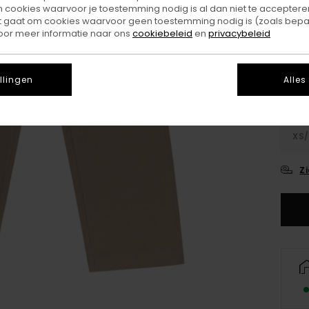
ookies waarvoor je toestemming nodig is al dan niet te accepteren
t gaat om cookies waarvoor geen toestemming nodig is (zoals bepa
Kleu
oor meer informatie naar ons
cookiebeleid
en
privacybeleid
llingen
Alles
XS/
Z