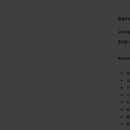
Deta
Jong
Stijl
Kenm
S
W
T
V
S
R
B
K