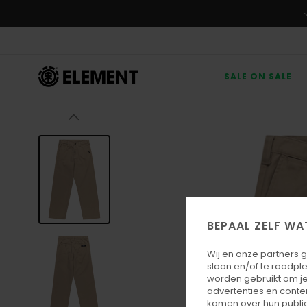
Ga
naar
Productinformatie
SALE ON SALE
BEPAAL ZELF WA
Wij en onze partners 
slaan en/of te raadpl
worden gebruikt om je
advertenties en conte
komen over hun publie