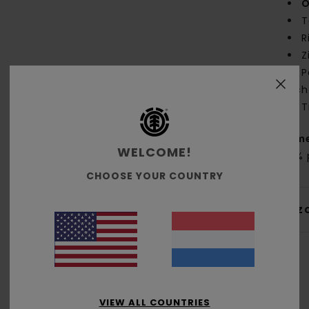
O
T
R
Z
P
ach
T
Same
WELCOME!
40% 
CHOOSE YOUR COUNTRY
Bez
VIEW ALL COUNTRIES