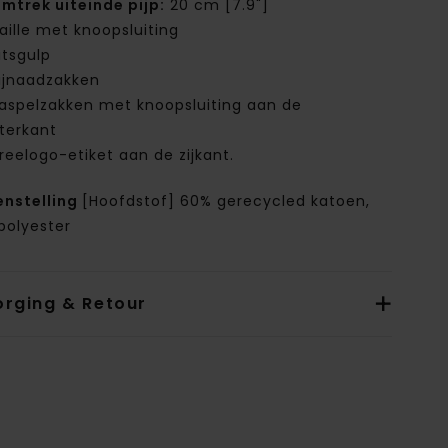
mtrek uiteinde pijp:
20 cm [7.9"]
aille met knoopsluiting
itsgulp
ijnaadzakken
aspelzakken met knoopsluiting aan de
terkant
reelogo-etiket aan de zijkant.
nstelling
[Hoofdstof] 60% gerecycled katoen,
polyester
orging & Retour