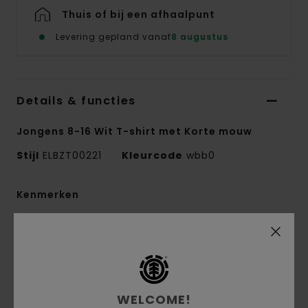
Thuis of bij een afhaalpunt
Levering gepland vanaf
8 augustus
Details & functies
Jongens 8-16 Wit T-shirt met Korte mouw
Stijl
ELBZT00221
Kleurcode
wbb0
Kenmerken
Collectie:
Element x Smokey Bear-collectie
Stof:
100% biologisch katoenen jerseystof [180
g/m2]
Conscious by Nature:
biologisch katoen
WELCOME!
pasvorm:
normale pasvorm