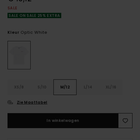
SALE
SALE ON SALE 25% EXTRA
Optic White
Kleur
XS/8
S/10
M/12
L/14
XL/16
Zie Maattabel
In winkelwagen