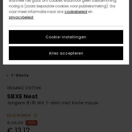
wanneer het gaat om cookies waarvoor geen toestemming
nodig is (zoals bepaalde cookies voor publieksmeting). Ga
voor meer informatie naar ons
cookiebeleid
en
privacybeleid
Cookie-instellingen
Alles accepteren
T-Shirts
ORGANIC COTTON
SBXE Nest
Jongens 8-16 Wit T-shirt met Korte mouw
ECO-BONUS
€ 35,00
63%
€ 13,12