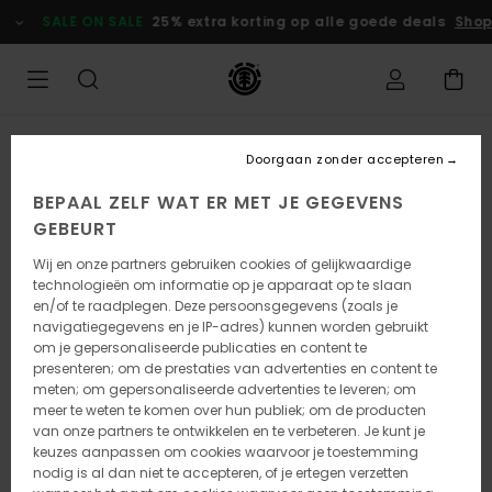
Ga
SALE ON SALE
25% extra korting op alle goede deals
Shop
naar
Productinformatie
Doorgaan zonder accepteren
BEPAAL ZELF WAT ER MET JE GEGEVENS
GEBEURT
Wij en onze partners gebruiken cookies of gelijkwaardige
technologieën om informatie op je apparaat op te slaan
en/of te raadplegen. Deze persoonsgegevens (zoals je
navigatiegegevens en je IP-adres) kunnen worden gebruikt
om je gepersonaliseerde publicaties en content te
presenteren; om de prestaties van advertenties en content te
meten; om gepersonaliseerde advertenties te leveren; om
meer te weten te komen over hun publiek; om de producten
van onze partners te ontwikkelen en te verbeteren. Je kunt je
keuzes aanpassen om cookies waarvoor je toestemming
nodig is al dan niet te accepteren, of je ertegen verzetten