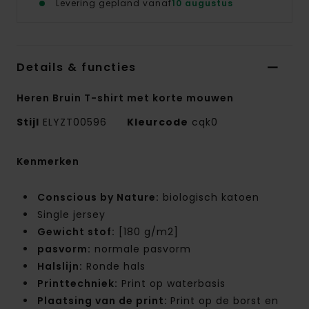
Levering gepland vanaf
10 augustus
Details & functies
Heren Bruin T-shirt met korte mouwen
Stijl
ELYZT00596
Kleurcode
cqk0
Kenmerken
Conscious by Nature:
biologisch katoen
Single jersey
Gewicht stof:
[180 g/m2]
pasvorm:
normale pasvorm
Halslijn:
Ronde hals
Printtechniek:
Print op waterbasis
Plaatsing van de print:
Print op de borst en