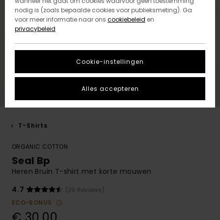
wanneer het gaat om cookies waarvoor geen toestemming
nodig is (zoals bepaalde cookies voor publieksmeting). Ga
voor meer informatie naar ons
cookiebeleid
en
privacybeleid
Cookie-instellingen
Alles accepteren
T-Shirts
ORGANIC COTTON
Seal Bp
Heren Bruin T-shirt met korte mouwen
4.7
(39 Reviews)
ECO-BONUS
€ 30,00