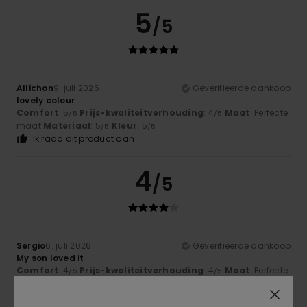
5
/5
Allichon
9. juli 2026
Geverifieerde aankoop
lovely colour
Comfort
: 5
Prijs-kwaliteitverhouding
: 4
Maat
: Perfecte
/5
/5
maat
Materiaal
: 5
Kleur
: 5
/5
/5
Ik raad dit product aan
4
/5
Sergio
6. juli 2026
Geverifieerde aankoop
My son loved it
Comfort
: 4
Prijs-kwaliteitverhouding
: 4
Maat
: Perfecte
/5
/5
maat
Materiaal
: 5
Kleur
: 5
/5
/5