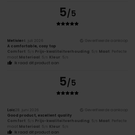
5
/5
Metivier
4. juli 2026
Geverifieerde aankoop
A comfortable, cosy top
Comfort
: 5
Prijs-kwaliteitverhouding
: 5
Maat
: Perfecte
/5
/5
maat
Materiaal
: 5
Kleur
: 5
/5
/5
Ik raad dit product aan
5
/5
Loic
28. juni 2026
Geverifieerde aankoop
Good product, excellent quality
Comfort
: 5
Prijs-kwaliteitverhouding
: 5
Maat
: Perfecte
/5
/5
maat
Materiaal
: 5
Kleur
: 5
/5
/5
Ik raad dit product aan