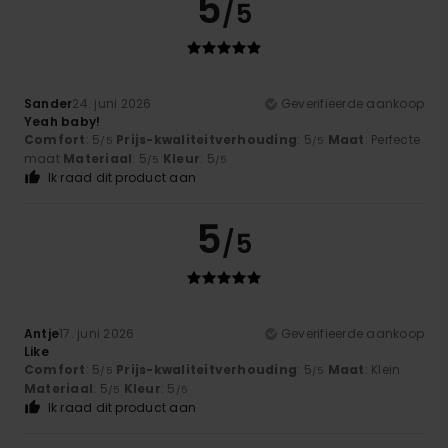
5
/5
Sander
24. juni 2026
Geverifieerde aankoop
Yeah baby!
Comfort
: 5
Prijs-kwaliteitverhouding
: 5
Maat
: Perfecte
/5
/5
maat
Materiaal
: 5
Kleur
: 5
/5
/5
Ik raad dit product aan
5
/5
Antje
17. juni 2026
Geverifieerde aankoop
Like
Comfort
: 5
Prijs-kwaliteitverhouding
: 5
Maat
: Klein
/5
/5
Materiaal
: 5
Kleur
: 5
/5
/5
Ik raad dit product aan