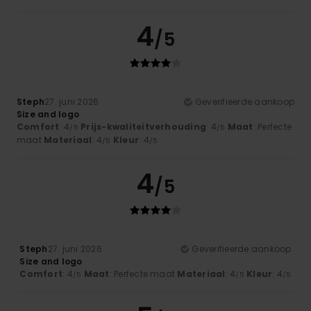
4
/5
Steph
27. juni 2026
Geverifieerde aankoop
Size and logo
Comfort
: 4
Prijs-kwaliteitverhouding
: 4
Maat
: Perfecte
/5
/5
maat
Materiaal
: 4
Kleur
: 4
/5
/5
4
/5
Steph
27. juni 2026
Geverifieerde aankoop
Size and logo
Comfort
: 4
Maat
: Perfecte maat
Materiaal
: 4
Kleur
: 4
/5
/5
/5