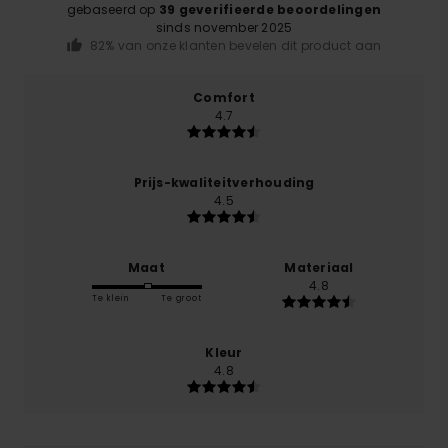
gebaseerd op
39 geverifieerde beoordelingen
sinds november 2025
82% van onze klanten bevelen dit product aan
Comfort
4.7
Prijs-kwaliteitverhouding
4.5
Maat
Materiaal
4.8
Te klein
Te groot
Kleur
4.8