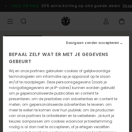
Ga
SALE ON SALE
25% extra korting op alle goede deals
Shop
naar
Productinformatie
NIEUW PRODUCT
Doorgaan zonder accepteren
BEPAAL ZELF WAT ER MET JE GEGEVENS
GEBEURT
Wij en onze partners gebruiken cookies of gelijkwaardige
technologieën om informatie op je apparaat op te slaan
en/of te raadplegen. Deze persoonsgegevens (zoals je
navigatiegegevens en je IP-adres) kunnen worden gebruikt
om je gepersonaliseerde publicaties en content te
presenteren; om de prestaties van advertenties en content te
meten; om gepersonaliseerde advertenties te leveren; om
meer te weten te komen over hun publiek; om de producten
van onze partners te ontwikkelen en te verbeteren. Je kunt je
keuzes aanpassen om cookies waarvoor je toestemming
nodig is al dan niet te accepteren, of je ertegen verzetten