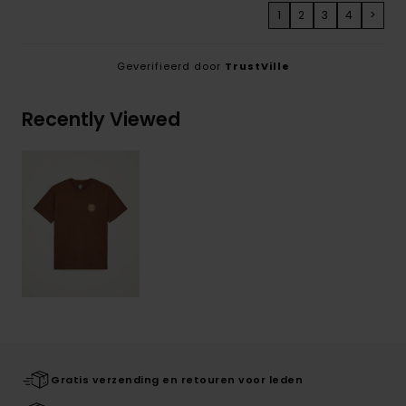
1
2
3
4
>
Geverifieerd door
TrustVille
Recently Viewed
Gratis verzending en retouren voor leden