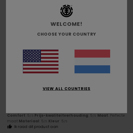
5
/5
WELCOME!
CHOOSE YOUR COUNTRY
Guillaume
6. juli 2026
Geverifieerde aankoop
very well cut and a good thickness
Comfort
: 5
Prijs-kwaliteitverhouding
: 4
Maat
: Klein
/5
/5
Materiaal
: 5
Kleur
: 5
/5
/5
Ik raad dit product aan
4
/5
VIEW ALL COUNTRIES
Olivier
4. juli 2026
Geverifieerde aankoop
He really likes the T-shirt
Comfort
: 5
Prijs-kwaliteitverhouding
: 5
Maat
: Perfecte
/5
/5
maat
Materiaal
: 5
Kleur
: 5
/5
/5
Ik raad dit product aan