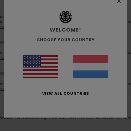
the colour and the cut; the fabric is really comfortable
js-kwaliteitverhouding
: 5
Maat
: Perfecte maat
Materiaal
: 5
Kle
/5
/5
oduct aan
WELCOME!
CHOOSE YOUR COUNTRY
2026
js-kwaliteitverhouding
: 5
Maat
: Perfecte maat
Materiaal
: 5
Kle
/5
/5
oduct aan
2026
js-kwaliteitverhouding
: 5
Maat
: Perfecte maat
Materiaal
: 5
Kle
/5
/5
oduct aan
VIEW ALL COUNTRIES
6
js-kwaliteitverhouding
: 4
Maat
: Perfecte maat
Materiaal
: 5
Kle
/5
/5