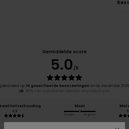
Bez
Gemiddelde score
5.0
/5
gebaseerd op
10 geverifieerde beoordelingen
sinds december 202
80% van onze klanten bevelen dit product aan
-kwaliteitverhouding
Maat
Mate
4.8
5
Te klein
Te groot