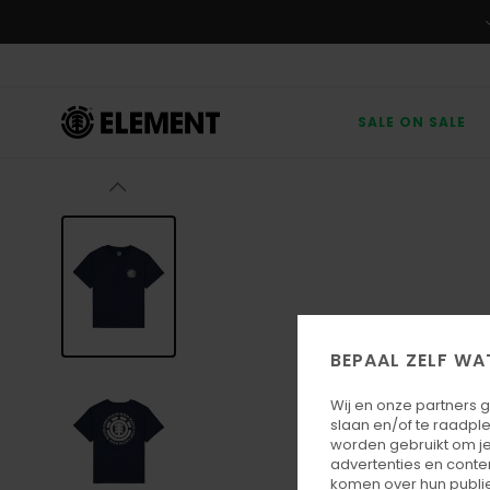
Ga
naar
Productinformatie
SALE ON SALE
BEPAAL ZELF WA
Wij en onze partners 
slaan en/of te raadpl
worden gebruikt om je
advertenties en conte
komen over hun publie