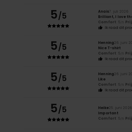
5
Anais
7. juli 2026
/5
Brilliant, I love 
Comfort
: 5
Pri
/5
Ik raad dit pr
5
Henning
26. juni 
/5
Nice T-shirt
Comfort
: 5
Pri
/5
Ik raad dit pr
5
Henning
26. juni 
/5
Like
Comfort
: 5
Pri
/5
Ik raad dit pr
5
/5
Heike
25. juni 202
Important
Comfort
: 5
Pri
/5