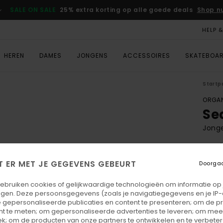
SALE ON SALE
25% extra korting op alle goede deals
Shop n
HELP 
HEREN
DAMES
JONGENS
ACCESSOIRES
SKATEBOA
Startp
ORGAN
Se
Jonge
5.0
ECO-
T ER MET JE GEGEVENS GEBEURT
Doorga
€ 2
gebruiken cookies of gelijkwaardige technologieën om informatie op
egen. Deze persoonsgegevens (zoals je navigatiegegevens en je IP
 gepersonaliseerde publicaties en content te presenteren; om de pr
Kleu
nt te meten; om gepersonaliseerde advertenties te leveren; om meer
k; om de producten van onze partners te ontwikkelen en te verbetere