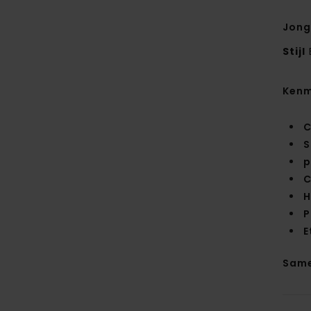
Jong
Stijl
Kenm
C
S
p
C
H
P
E
Same