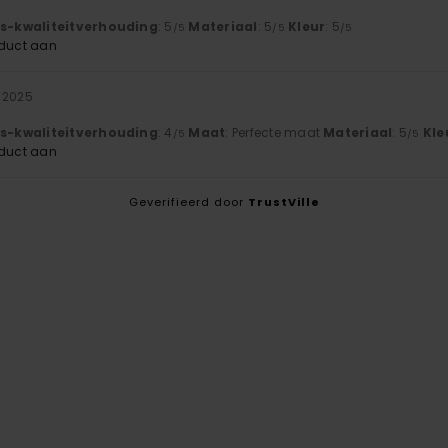
js-kwaliteitverhouding
: 5
Materiaal
: 5
Kleur
: 5
/5
/5
/5
oduct aan
 2025
js-kwaliteitverhouding
: 4
Maat
: Perfecte maat
Materiaal
: 5
Kle
/5
/5
oduct aan
Geverifieerd door
TrustVille