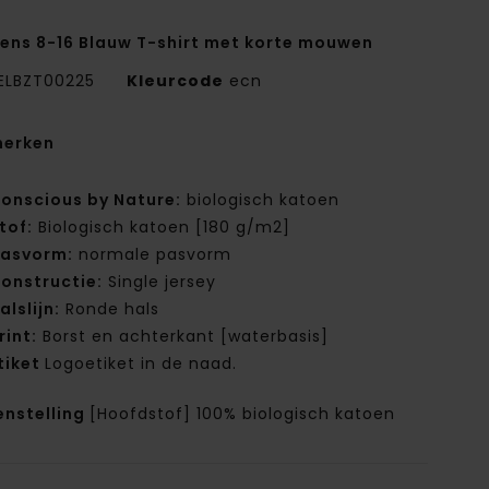
ens 8-16 Blauw T-shirt met korte mouwen
ELBZT00225
Kleurcode
ecn
erken
onscious by Nature:
biologisch katoen
tof:
Biologisch katoen [180 g/m2]
asvorm:
normale pasvorm
onstructie:
Single jersey
alslijn:
Ronde hals
rint:
Borst en achterkant [waterbasis]
tiket
Logoetiket in de naad.
nstelling
[Hoofdstof] 100% biologisch katoen