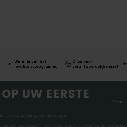
0
Word lid van het
Onze eco-
loyaliteitsprogramma
verantwoordelijke inzet
 OP UW EERSTE
clusieve aanbiedingen te ontvangen.
nline voor nieuwe leden - De gedetailleerde voorwaarden zijn beschikba