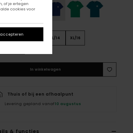
, of je ertegen
alde cookies voor
 accepteren
8
S/10
M/12
L/14
XL/16
ie Maattabel
In winkelwagen
Thuis of bij een afhaalpunt
Levering gepland vanaf
10 augustus
ils & functies