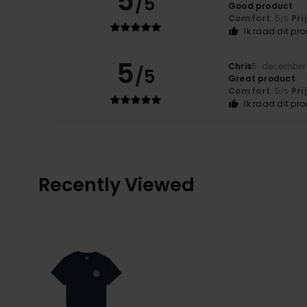
5
/5
Good product
Comfort
: 5
Pri
/5
Ik raad dit pr
5
Chris
5. december
/5
Great product
Comfort
: 5
Pri
/5
Ik raad dit pr
Recently Viewed