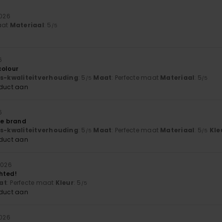
2026
maat
Materiaal
: 5
/5
6
colour
js-kwaliteitverhouding
: 5
Maat
: Perfecte maat
Materiaal
: 5
/5
/5
oduct aan
6
he brand
js-kwaliteitverhouding
: 5
Maat
: Perfecte maat
Materiaal
: 5
Kle
/5
/5
oduct aan
 2026
hted!
at
: Perfecte maat
Kleur
: 5
/5
oduct aan
2026