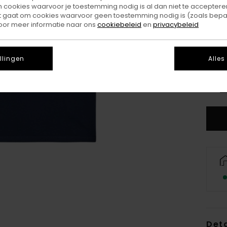
ookies waarvoor je toestemming nodig is al dan niet te accepteren
t gaat om cookies waarvoor geen toestemming nodig is (zoals bepa
oor meer informatie naar ons
cookiebeleid
en
privacybeleid
llingen
Alles
XS/
Z
Deta