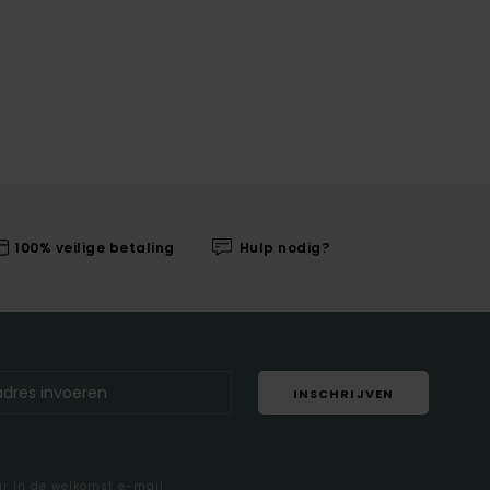
100% veilige betaling
Hulp nodig?
INSCHRIJVEN
ar in de welkomst e-mail