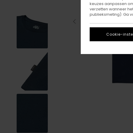
keuzes aanpassen om c
verzetten wanneer he
publieksmeting). Ga v
Cookie-inste