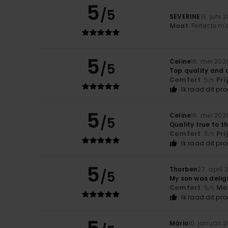
5
/5
SEVERINE
13. juni 
Maat
: Perfecte 
5
Celine
16. mei 202
/5
Top quality and 
Comfort
: 5
Pri
/5
Ik raad dit pr
5
Celine
16. mei 202
/5
Quality true to t
Comfort
: 5
Pri
/5
Ik raad dit pr
5
Thorben
27. april
/5
My son was delig
Comfort
: 5
Ma
/5
Ik raad dit pr
Mário
10. januari 