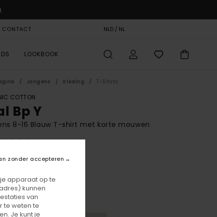
u
& CONTACT
CADEAUKAART
NLD / NL
STORELOCATOR
RDS
LOOKBOOK
agina
Jongens
Kleding
T-Shirts
IC COTTON
al Bp Y
ns 8-16 Blauw T-shirt met korte mouwen
(10 Reviews)
BONUS
an zonder accepteren
0,00
 je apparaat op te
-adres) kunnen
estaties van
Eclipse Navy
r
 te weten te
n. Je kunt je