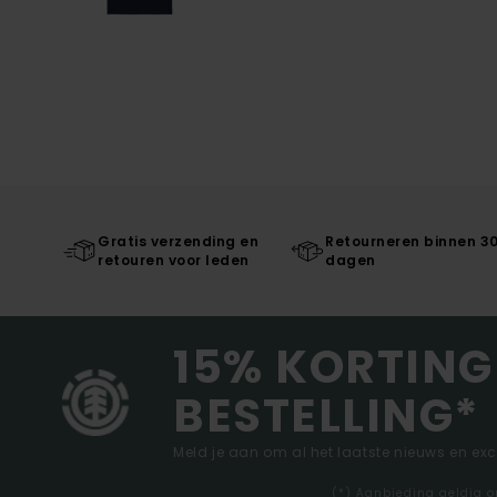
Gratis verzending en
Retourneren binnen 3
retouren voor leden
dagen
15% KORTING
BESTELLING*
Meld je aan om al het laatste nieuws en ex
(*) Aanbieding geldig o