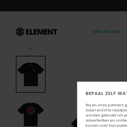
Ga
naar
Productinformatie
SALE ON SALE
BEPAAL ZELF WA
Wij en onze partners 
slaan en/of te raadpl
worden gebruikt om je
advertenties en conte
komen over hun publie