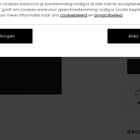
ookies waarvoor je toestemming nodig is al dan niet te accepteren
t gaat om cookies waarvoor geen toestemming nodig is (zoals bepa
oor meer informatie naar ons
cookiebeleid
en
privacybeleid
X
llingen
Alles
Z
Deta