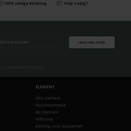
100% veilige betaling
Hulp nodig?
INSCHRIJVEN
ar in de welkomst e-mail
ELEMENT
Ons verhaal
Duurzaamheid
My Element
Giftcard
Korting voor studenten