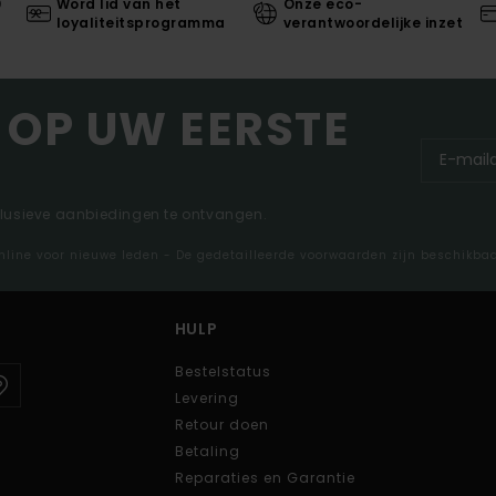
0
Word lid van het
Onze eco-
loyaliteitsprogramma
verantwoordelijke inzet
 OP UW EERSTE
clusieve aanbiedingen te ontvangen.
nline voor nieuwe leden - De gedetailleerde voorwaarden zijn beschikba
HULP
Bestelstatus
Levering
Retour doen
Betaling
Reparaties en Garantie