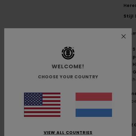
Here
Stijl
Kenm
S
p
H
WELCOME!
G
CHOOSE YOUR COUNTRY
ach
Same
kato
Bez
VIEW ALL COUNTRIES