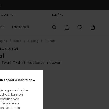
u
& CONTACT
CADEAUKAART
NLD / NL
STORELOCATOR
RDS
LOOKBOOK
agina
Heren
Kleding
T-Shirts
IC COTTON
al
 Zwart T-shirt met korte mouwen
BONUS
0,00
an zonder accepteren
 je apparaat op te
-adres) kunnen
Flint Black
r
estaties van
 te weten te
n. Je kunt je