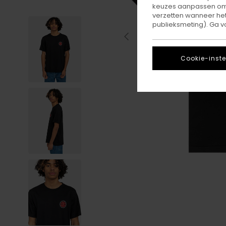
keuzes aanpassen om c
verzetten wanneer he
publieksmeting). Ga v
Cookie-inste