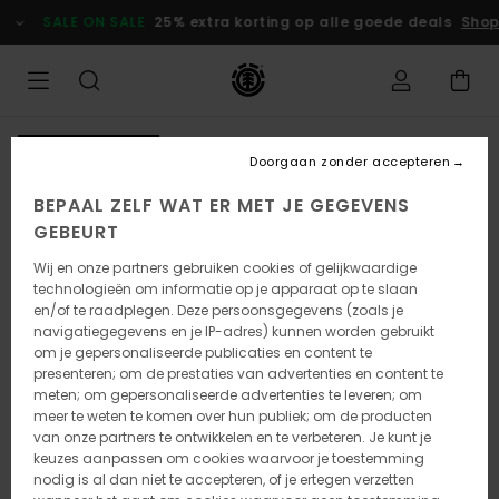
Ga
SALE ON SALE
25% extra korting op alle goede deals
Shop
naar
Productinformatie
NIEUW PRODUCT
Doorgaan zonder accepteren
BEPAAL ZELF WAT ER MET JE GEGEVENS
GEBEURT
Wij en onze partners gebruiken cookies of gelijkwaardige
technologieën om informatie op je apparaat op te slaan
en/of te raadplegen. Deze persoonsgegevens (zoals je
navigatiegegevens en je IP-adres) kunnen worden gebruikt
om je gepersonaliseerde publicaties en content te
presenteren; om de prestaties van advertenties en content te
meten; om gepersonaliseerde advertenties te leveren; om
meer te weten te komen over hun publiek; om de producten
van onze partners te ontwikkelen en te verbeteren. Je kunt je
keuzes aanpassen om cookies waarvoor je toestemming
nodig is al dan niet te accepteren, of je ertegen verzetten