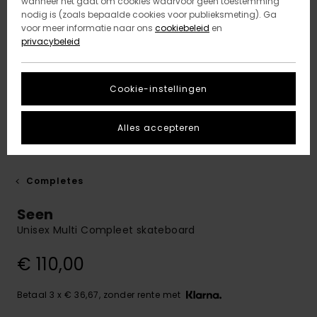
wanneer het gaat om cookies waarvoor geen toestemming
nodig is (zoals bepaalde cookies voor publieksmeting). Ga
voor meer informatie naar ons
cookiebeleid
en
privacybeleid
Cookie-instellingen
Alles accepteren
Completes
Seen
Unisex Multi Compleet skateboard
€ 110,00
Betaal 3 x € 36,67, zonder rente met