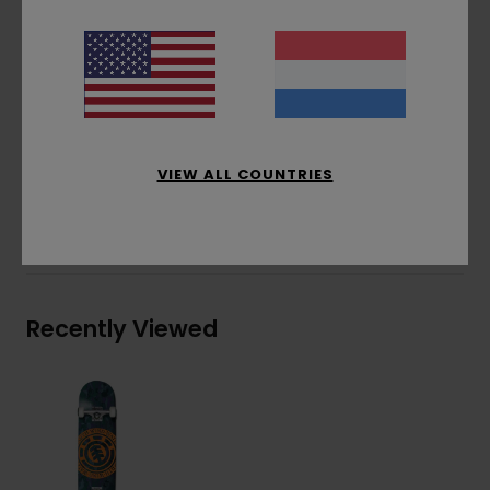
Standaard griptape
7/8" / 20,3 cm inbusbouten
ABEC 5-lagers
Samenstelling
[Hoofdstof] 75% hout, 15% roestvrij
staal, 8% polyurethaan, 2% papier
VIEW ALL COUNTRIES
Bezorging & Retour
Recently Viewed