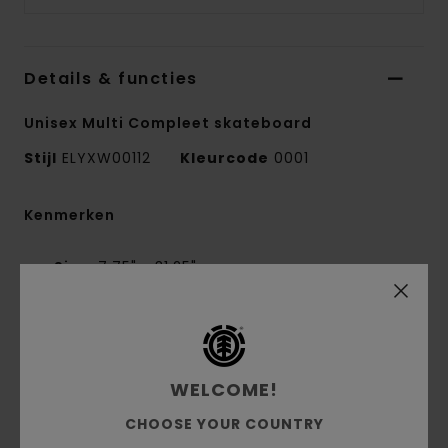
Details & functies
Unisex Multi Compleet skateboard
Stijl
ELYXW00112
Kleurcode
0001
Kenmerken
Size:
7.75" x 31.25"
Wheelbase:
14"
52mm 99A witte wielen met graphic
5" / 13 cm raw Element trucks met witte 90A
bushings
WELCOME!
Laminaat:
Chinese Esdoorn
Natuurlijke details
CHOOSE YOUR COUNTRY
Heat transfer graphic onderzijde