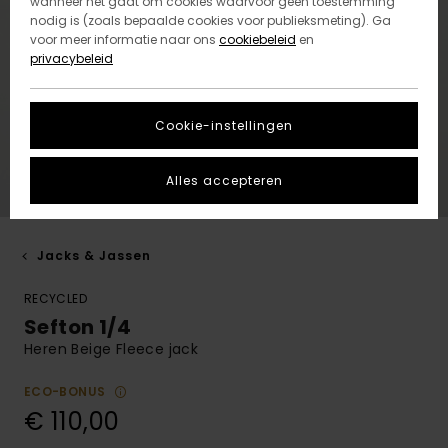
wanneer het gaat om cookies waarvoor geen toestemming
nodig is (zoals bepaalde cookies voor publieksmeting). Ga
voor meer informatie naar ons
cookiebeleid
en
privacybeleid
Cookie-instellingen
Alles accepteren
Jacks & Jassen
RECYCLED
Sefton 1/4
Heren Beige Fleece jack
ECO-BONUS
€ 110,00