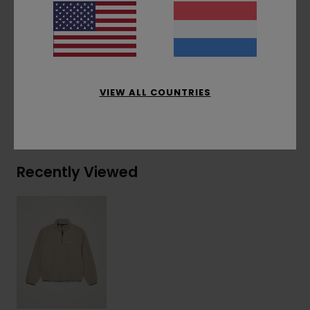
Voering:
Ongevoerd
Samenstelling
[Hoofdstof] 100% gerecycled
polyester
VIEW ALL COUNTRIES
Bezorging & Retour
Recently Viewed