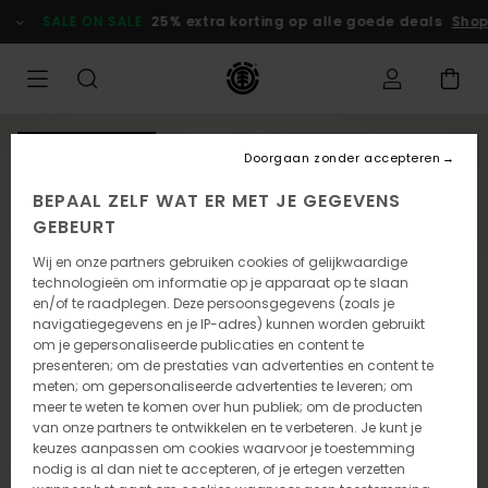
Ga
SALE ON SALE
25% extra korting op alle goede deals
Shop
naar
Productinformatie
NIEUW PRODUCT
Doorgaan zonder accepteren
BEPAAL ZELF WAT ER MET JE GEGEVENS
GEBEURT
Wij en onze partners gebruiken cookies of gelijkwaardige
technologieën om informatie op je apparaat op te slaan
en/of te raadplegen. Deze persoonsgegevens (zoals je
navigatiegegevens en je IP-adres) kunnen worden gebruikt
om je gepersonaliseerde publicaties en content te
presenteren; om de prestaties van advertenties en content te
meten; om gepersonaliseerde advertenties te leveren; om
meer te weten te komen over hun publiek; om de producten
van onze partners te ontwikkelen en te verbeteren. Je kunt je
keuzes aanpassen om cookies waarvoor je toestemming
nodig is al dan niet te accepteren, of je ertegen verzetten