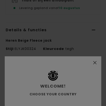
Thuis of bij een afhaalpunt
Levering gepland vanaf
10 augustus
Details & functies
Heren Beige Fleece jack
Stijl
ELYJK00324
Kleurcode
tegh
Kenmerken
Conscious by Nature:
Grs Gerecycled
Polyester
WELCOME!
Samenstelling stof:
100% Gerecycled
Polyester
CHOOSE YOUR COUNTRY
Stofsamenstelling:
Sherpa-Fleece
Fit:
Relaxed Fit