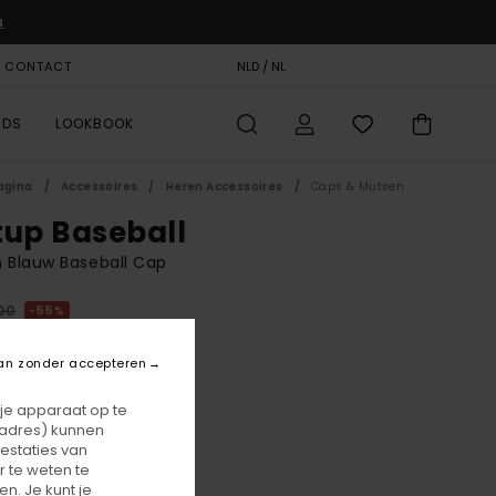
u
& CONTACT
CADEAUKAART
NLD / NL
STORELOCATOR
RDS
LOOKBOOK
agina
Accessoires
Heren Accessoires
Caps & Mutsen
tup Baseball
 Blauw Baseball Cap
00
55%
5,75
an zonder accepteren
ON SALE 25% EXTRA
 je apparaat op te
-adres) kunnen
estaties van
Mallard Blue
r
 te weten te
n. Je kunt je