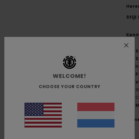
Here
Stijl
Kenm
S
S
N
F
WELCOME!
s
CHOOSE YOUR COUNTRY
G
C
M
Same