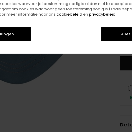
ookies waarvoor je toestemming nodig is al dan niet te accepteren
t gaat om cookies waarvoor geen toestemming nodig is (zoals bepa
oor meer informatie naar ons
cookiebeleid
en
privacybeleid
llingen
Alles
Deta