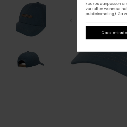
keuzes aanpassen om c
verzetten wanneer he
publieksmeting). Ga v
Cookie-inste