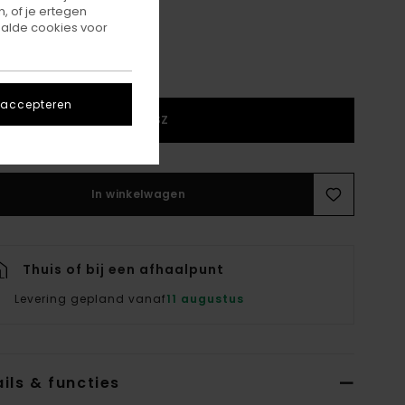
, of je ertegen
alde cookies voor
 accepteren
1SZ
In winkelwagen
Thuis of bij een afhaalpunt
Levering gepland vanaf
11 augustus
ils & functies