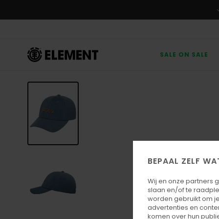
Ga
naar
Productinformatie
SALE ON SALE
BEPAAL ZELF WA
Wij en onze partners 
slaan en/of te raadpl
worden gebruikt om je
advertenties en conte
komen over hun publie