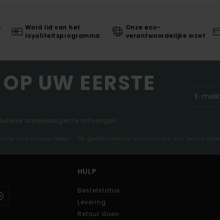
0
Word lid van het
Onze eco-
loyaliteitsprogramma
verantwoordelijke inzet
 OP UW EERSTE
clusieve aanbiedingen te ontvangen.
nline voor nieuwe leden - De gedetailleerde voorwaarden zijn beschikba
HULP
Bestelstatus
Levering
Retour doen