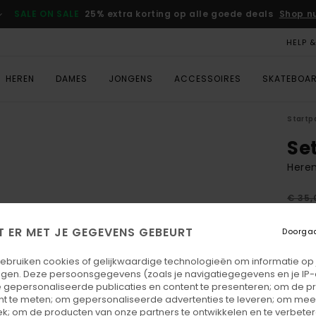
SALE ON SALE
25% extra korting op alle goede deals
Shop n
HELP 
HEREN
DAMES
JONGENS
ACCESSOIRES
SKATEBOA
Startp
Se
Heren
€ 35,
€ 1
T ER MET JE GEGEVENS GEBEURT
Doorga
SALE
SALE 
gebruiken cookies of gelijkwaardige technologieën om informatie op
egen. Deze persoonsgegevens (zoals je navigatiegegevens en je IP
 gepersonaliseerde publicaties en content te presenteren; om de pr
Kleu
nt te meten; om gepersonaliseerde advertenties te leveren; om meer
k; om de producten van onze partners te ontwikkelen en te verbetere