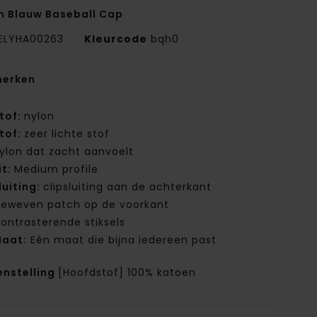
n Blauw Baseball Cap
ELYHA00263
Kleurcode
bqh0
erken
tof:
nylon
tof:
zeer lichte stof
ylon dat zacht aanvoelt
it:
Medium profile
luiting:
clipsluiting aan de achterkant
eweven patch op de voorkant
ontrasterende stiksels
aat:
Eén maat die bijna iedereen past
nstelling
[Hoofdstof] 100% katoen