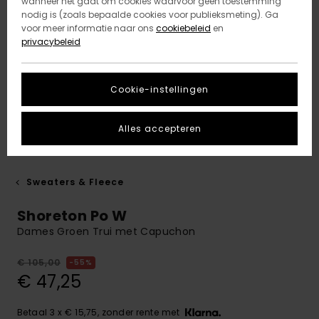
wanneer het gaat om cookies waarvoor geen toestemming
nodig is (zoals bepaalde cookies voor publieksmeting). Ga
voor meer informatie naar ons
cookiebeleid
en
privacybeleid
Cookie-instellingen
Alles accepteren
Sweaters & Fleece
Shoreton Po W
Dames Groen Trui met Capuchon
€ 105,00
55%
€ 47,25
Betaal 3 x € 15,75, zonder rente met