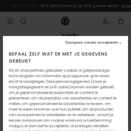
Ga
SALE ON SALE
25% extra korting op alle goede deals
Shop
naar
Productinformatie
Doorgaan zonder accepteren
BEPAAL ZELF WAT ER MET JE GEGEVENS
GEBEURT
Wij en onze partners gebruiken cookies of gelijkwaardige
technologieën om informatie op je apparaat op te slaan
en/of te raadplegen. Deze persoonsgegevens (zoals je
navigatiegegevens en je IP-adres) kunnen worden gebruikt
om je gepersonaliseerde publicaties en content te
presenteren; om de prestaties van advertenties en content te
meten; om gepersonaliseerde advertenties te leveren; om
meer te weten te komen over hun publiek; om de producten
van onze partners te ontwikkelen en te verbeteren. Je kunt je
keuzes aanpassen om cookies waarvoor je toestemming
nodig is al dan niet te accepteren, of je ertegen verzetten