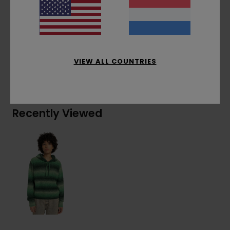
Samenstelling
[Hoofdstof] 69% acryl, 17% nylon,
12% wol, 2% elastaan
VIEW ALL COUNTRIES
Bezorging & Retour
Recently Viewed