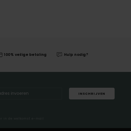
100% veilige betaling
Hulp nodig?
INSCHRIJVEN
ar in de welkomst e-mail