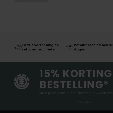
Gratis verzending en
Retourneren binnen 3
retouren voor leden
dagen
15% KORTING
BESTELLING*
Meld je aan om al het laatste nieuws en ex
(*) Aanbieding geldig o