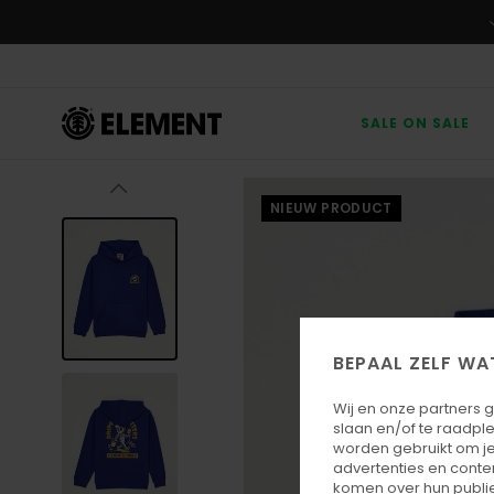
Ga
naar
Productinformatie
SALE ON SALE
NIEUW PRODUCT
BEPAAL ZELF WA
Wij en onze partners 
slaan en/of te raadpl
worden gebruikt om je
advertenties en conte
komen over hun publie