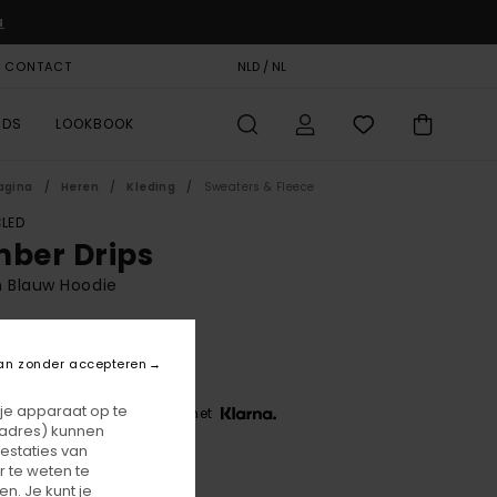
u
& CONTACT
CADEAUKAART
NLD / NL
STORELOCATOR
RDS
LOOKBOOK
agina
Heren
Kleding
Sweaters & Fleece
LED
mber Drips
 Blauw Hoodie
BONUS
5,00
an zonder accepteren
 je apparaat op te
 3 x € 25,00, zonder rente met
-adres) kunnen
estaties van
 te weten te
Bellweather Blue
r
n. Je kunt je