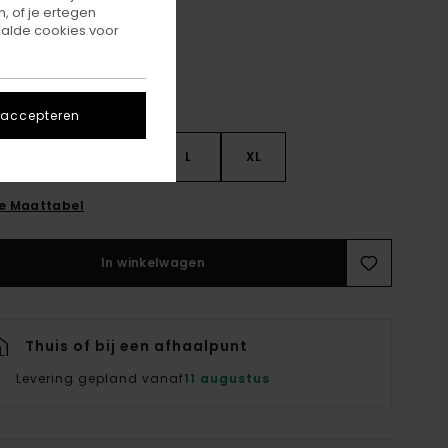
, of je ertegen
alde cookies voor
 accepteren
S
S
M
L
XL
ie Maattabel
In winkelwagen
Thuis of bij een afhaalpunt
Levering gepland vanaf
11 augustus