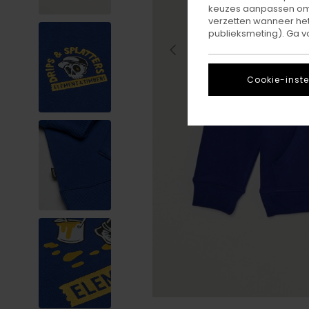
keuzes aanpassen om c
verzetten wanneer he
publieksmeting). Ga v
Cookie-inste