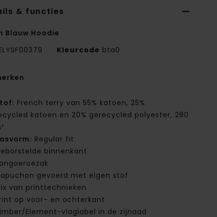
ils & functies
n Blauw Hoodie
ELYSF00379
Kleurcode
bta0
erken
tof:
French terry van 55% katoen, 25%
ecycled katoen en 20% gerecycled polyester, 280
²
asvorm:
Regular fit
eborstelde binnenkant
angoeroezak
apuchon gevoerd met eigen stof
ix van printtechnieken
rint op voor- en achterkant
imber/Element-vlaglabel in de zijnaad