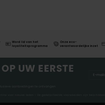
0
Word lid van het
Onze eco-
loyaliteitsprogramma
verantwoordelijke inzet
 OP UW EERSTE
clusieve aanbiedingen te ontvangen.
nline voor nieuwe leden - De gedetailleerde voorwaarden zijn beschikba