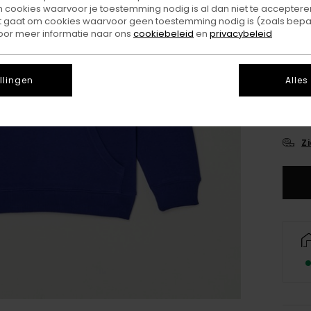
ookies waarvoor je toestemming nodig is al dan niet te accepteren
t gaat om cookies waarvoor geen toestemming nodig is (zoals bepa
oor meer informatie naar ons
cookiebeleid
en
privacybeleid
llingen
Alles
X
Z