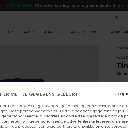
SALE ON SALE
25% extra korting op alle goede deals
Shop n
HELP 
HEREN
DAMES
JONGENS
ACCESSOIRES
SKATEBOA
Startp
RECYC
Ti
Heren
ECO-
€ 7
T ER MET JE GEGEVENS GEBEURT
Doorga
gebruiken cookies of gelijkwaardige technologieën om informatie op
Betaal
egen. Deze persoonsgegevens (zoals je navigatiegegevens en je IP
 gepersonaliseerde publicaties en content te presenteren; om de pr
nt te meten; om gepersonaliseerde advertenties te leveren; om meer
Kleu
k; om de producten van onze partners te ontwikkelen en te verbetere