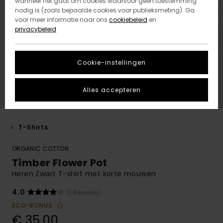
wanneer het gaat om cookies waarvoor geen toestemming
nodig is (zoals bepaalde cookies voor publieksmeting). Ga
voor meer informatie naar ons
cookiebeleid
en
privacybeleid
Cookie-instellingen
Alles accepteren
T-Shirts
ORGANIC COTTON
Timber Flower Pot
Heren Zwart T-shirt met korte mouwen
4.0
(1 Reviews)
ECO-BONUS
€ 35,00