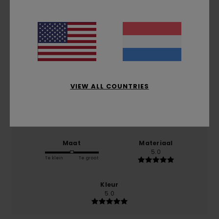
gebaseerd op
1 geverifieerde beoordelingen
sinds
juli 2026
100% van onze klanten bevelen dit product aan
Comfort
5.0
VIEW ALL COUNTRIES
Prijs-kwaliteitverhouding
5.0
Maat
Materiaal
5.0
Te klein
Te groot
Kleur
5.0