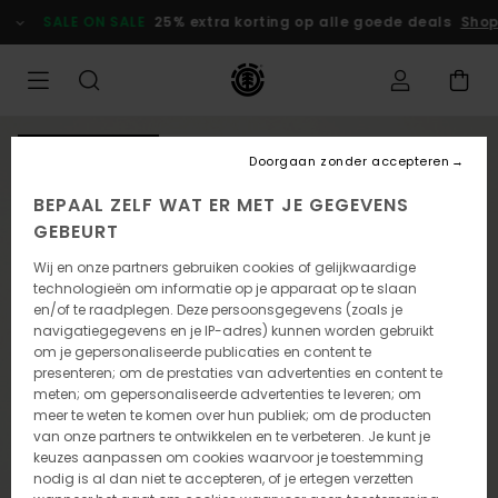
Ga
SALE ON SALE
25% extra korting op alle goede deals
Shop
naar
Productinformatie
NIEUW PRODUCT
Doorgaan zonder accepteren
BEPAAL ZELF WAT ER MET JE GEGEVENS
GEBEURT
Wij en onze partners gebruiken cookies of gelijkwaardige
technologieën om informatie op je apparaat op te slaan
en/of te raadplegen. Deze persoonsgegevens (zoals je
navigatiegegevens en je IP-adres) kunnen worden gebruikt
om je gepersonaliseerde publicaties en content te
presenteren; om de prestaties van advertenties en content te
meten; om gepersonaliseerde advertenties te leveren; om
meer te weten te komen over hun publiek; om de producten
van onze partners te ontwikkelen en te verbeteren. Je kunt je
keuzes aanpassen om cookies waarvoor je toestemming
nodig is al dan niet te accepteren, of je ertegen verzetten