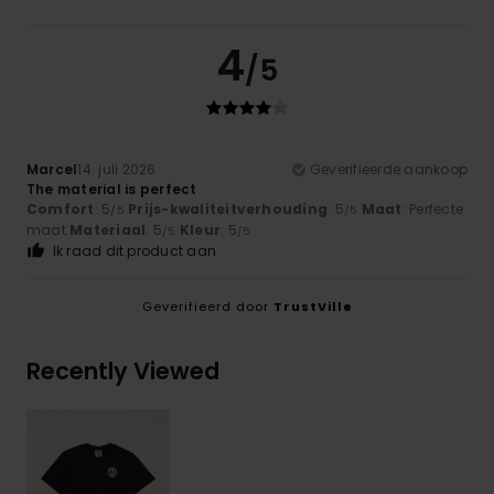
4
/5
Marcel
14. juli 2026
Geverifieerde aankoop
The material is perfect
Comfort
: 5
Prijs-kwaliteitverhouding
: 5
Maat
: Perfecte
/5
/5
maat
Materiaal
: 5
Kleur
: 5
/5
/5
Ik raad dit product aan
Geverifieerd door
TrustVille
Recently Viewed